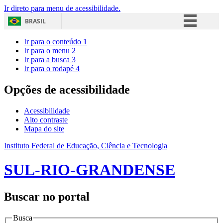
Ir direto para menu de acessibilidade.
BRASIL
Simplifique!
Ir para o conteúdo
1
Ir para o menu
2
Comunica BR
Ir para a busca
3
Ir para o rodapé
4
Participe
Acesso à informação
Opções de acessibilidade
Legislação
Acessibilidade
Canais
Alto contraste
Mapa do site
Instituto Federal de Educação, Ciência e Tecnologia
SUL-RIO-GRANDENSE
Buscar no portal
Busca