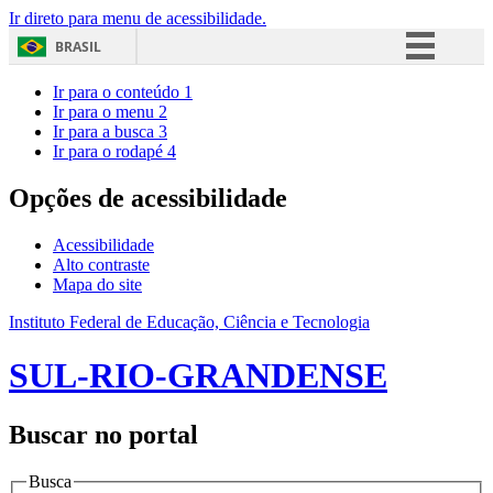
Ir direto para menu de acessibilidade.
BRASIL
Simplifique!
Ir para o conteúdo
1
Ir para o menu
2
Comunica BR
Ir para a busca
3
Ir para o rodapé
4
Participe
Acesso à informação
Opções de acessibilidade
Legislação
Acessibilidade
Canais
Alto contraste
Mapa do site
Instituto Federal de Educação, Ciência e Tecnologia
SUL-RIO-GRANDENSE
Buscar no portal
Busca