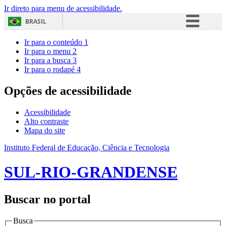
Ir direto para menu de acessibilidade.
BRASIL
Simplifique!
Ir para o conteúdo
1
Ir para o menu
2
Comunica BR
Ir para a busca
3
Ir para o rodapé
4
Participe
Acesso à informação
Opções de acessibilidade
Legislação
Acessibilidade
Canais
Alto contraste
Mapa do site
Instituto Federal de Educação, Ciência e Tecnologia
SUL-RIO-GRANDENSE
Buscar no portal
Busca