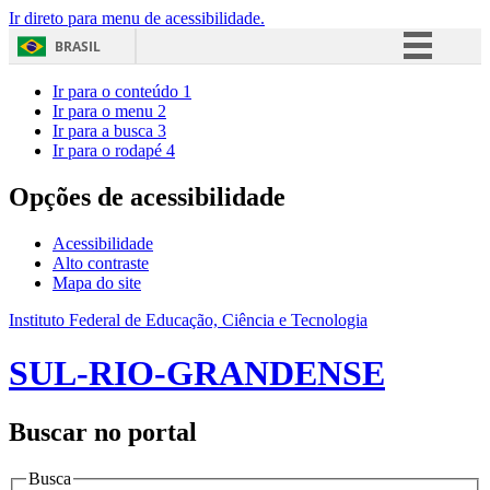
Ir direto para menu de acessibilidade.
BRASIL
Simplifique!
Ir para o conteúdo
1
Ir para o menu
2
Comunica BR
Ir para a busca
3
Ir para o rodapé
4
Participe
Acesso à informação
Opções de acessibilidade
Legislação
Acessibilidade
Canais
Alto contraste
Mapa do site
Instituto Federal de Educação, Ciência e Tecnologia
SUL-RIO-GRANDENSE
Buscar no portal
Busca