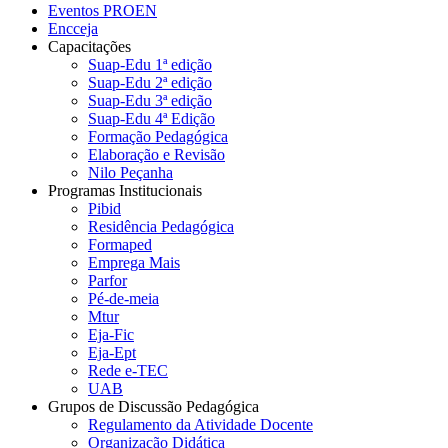
Eventos PROEN
Encceja
Capacitações
Suap-Edu 1ª edição
Suap-Edu 2ª edição
Suap-Edu 3ª edição
Suap-Edu 4ª Edição
Formação Pedagógica
Elaboração e Revisão
Nilo Peçanha
Programas Institucionais
Pibid
Residência Pedagógica
Formaped
Emprega Mais
Parfor
Pé-de-meia
Mtur
Eja-Fic
Eja-Ept
Rede e-TEC
UAB
Grupos de Discussão Pedagógica
Regulamento da Atividade Docente
Organização Didática