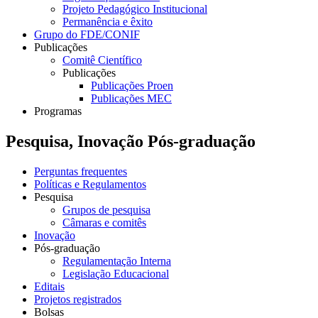
Projeto Pedagógico Institucional
Permanência e êxito
Grupo do FDE/CONIF
Publicações
Comitê Científico
Publicações
Publicações Proen
Publicações MEC
Programas
Pesquisa, Inovação Pós-graduação
Perguntas frequentes
Políticas e Regulamentos
Pesquisa
Grupos de pesquisa
Câmaras e comitês
Inovação
Pós-graduação
Regulamentação Interna
Legislação Educacional
Editais
Projetos registrados
Bolsas