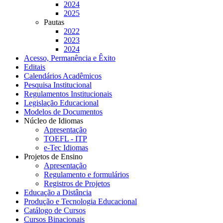
2024
2025
Pautas
2022
2023
2024
Acesso, Permanência e Êxito
Editais
Calendários Acadêmicos
Pesquisa Institucional
Regulamentos Institucionais
Legislação Educacional
Modelos de Documentos
Núcleo de Idiomas
Apresentação
TOEFL - ITP
e-Tec Idiomas
Projetos de Ensino
Apresentação
Regulamento e formulários
Registros de Projetos
Educação a Distância
Produção e Tecnologia Educacional
Catálogo de Cursos
Cursos Binacionais