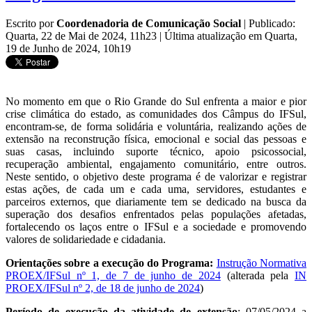
Escrito por
Coordenadoria de Comunicação Social
|
Publicado:
Quarta, 22 de Mai de 2024, 11h23
|
Última atualização em Quarta,
19 de Junho de 2024, 10h19
No momento em que o Rio Grande do Sul enfrenta a maior e pior
crise climática do estado, as comunidades dos Câmpus do IFSul,
encontram-se, de forma solidária e voluntária, realizando ações de
extensão na reconstrução física, emocional e social das pessoas e
suas casas, incluindo suporte técnico, apoio psicossocial,
recuperação ambiental, engajamento comunitário, entre outros.
Neste sentido, o objetivo deste programa é de valorizar e registrar
estas ações, de cada um e cada uma, servidores, estudantes e
parceiros externos, que diariamente tem se dedicado na busca da
superação dos desafios enfrentados pelas populações afetadas,
fortalecendo os laços entre o IFSul e a sociedade e promovendo
valores de solidariedade e cidadania.
Orientações sobre a execução do Programa:
Instrução Normativa
PROEX/IFSul nº 1, de 7 de junho de 2024
(alterada pela
IN
PROEX/IFSul nº 2, de 18 de junho de 2024
)
Período de execução da atividade de extensão
: 07/05/2024 a