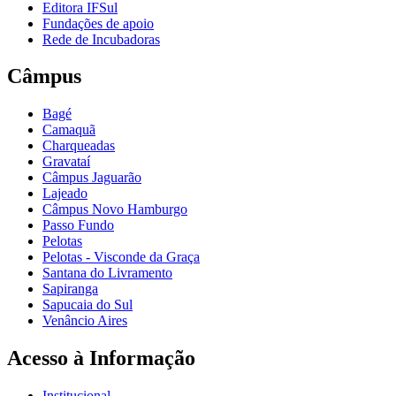
Editora IFSul
Fundações de apoio
Rede de Incubadoras
Câmpus
Bagé
Camaquã
Charqueadas
Gravataí
Câmpus Jaguarão
Lajeado
Câmpus Novo Hamburgo
Passo Fundo
Pelotas
Pelotas - Visconde da Graça
Santana do Livramento
Sapiranga
Sapucaia do Sul
Venâncio Aires
Acesso à Informação
Institucional