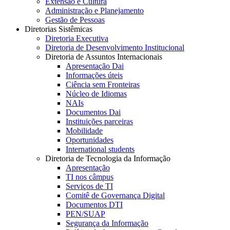
Extensão e Cultura
Administração e Planejamento
Gestão de Pessoas
Diretorias Sistêmicas
Diretoria Executiva
Diretoria de Desenvolvimento Institucional
Diretoria de Assuntos Internacionais
Apresentação Dai
Informações úteis
Ciência sem Fronteiras
Núcleo de Idiomas
NAIs
Documentos Dai
Instituições parceiras
Mobilidade
Oportunidades
International students
Diretoria de Tecnologia da Informação
Apresentação
TI nos câmpus
Serviços de TI
Comitê de Governança Digital
Documentos DTI
PEN/SUAP
Segurança da Informação