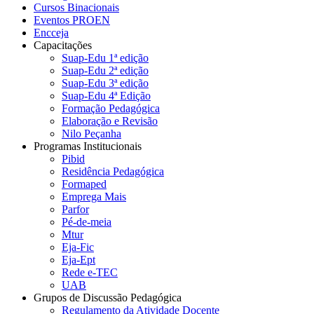
Cursos Binacionais
Eventos PROEN
Encceja
Capacitações
Suap-Edu 1ª edição
Suap-Edu 2ª edição
Suap-Edu 3ª edição
Suap-Edu 4ª Edição
Formação Pedagógica
Elaboração e Revisão
Nilo Peçanha
Programas Institucionais
Pibid
Residência Pedagógica
Formaped
Emprega Mais
Parfor
Pé-de-meia
Mtur
Eja-Fic
Eja-Ept
Rede e-TEC
UAB
Grupos de Discussão Pedagógica
Regulamento da Atividade Docente