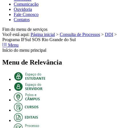
Comunicação
Ouvidoria
Fale Conosco
Contatos
Fim do menu de serviços
Você está aqui:
Página inicial
>
Consulta de Processos
>
DDI
>
Programa IFSul SOS Rio Grande do Sul
Menu
Início do menu principal
Menu de Relevância