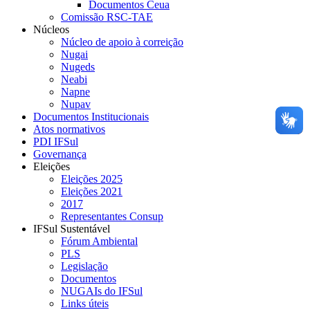
Documentos Ceua
Comissão RSC-TAE
Núcleos
Núcleo de apoio à correição
Nugai
Nugeds
Neabi
Napne
Nupav
Documentos Institucionais
Atos normativos
PDI IFSul
Governança
Eleições
Eleições 2025
Eleições 2021
2017
Representantes Consup
IFSul Sustentável
Fórum Ambiental
PLS
Legislação
Documentos
NUGAIs do IFSul
Links úteis