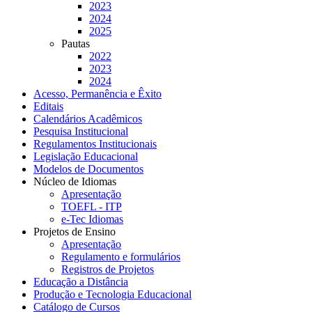
2023
2024
2025
Pautas
2022
2023
2024
Acesso, Permanência e Êxito
Editais
Calendários Acadêmicos
Pesquisa Institucional
Regulamentos Institucionais
Legislação Educacional
Modelos de Documentos
Núcleo de Idiomas
Apresentação
TOEFL - ITP
e-Tec Idiomas
Projetos de Ensino
Apresentação
Regulamento e formulários
Registros de Projetos
Educação a Distância
Produção e Tecnologia Educacional
Catálogo de Cursos