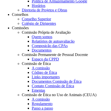
Política de Armazenamento Google
Horários
Diretoria de Projetos e Obras
Conselhos
Conselho Superior
Colégio de Dirigentes
Comissões
Comissão Própria de Avaliação
Quem somos
Relatórios de autoavaliação
Composição das CPAs
Documentos
Comissão Permanente de Pessoal Docente
Espaço da CPPD
Comissão de Ética
A comissão
Código de Ética
Links importantes
Documentos Comissão de Ética
Contato Comissão de Ética
Ementas
Comissão de Ética no Uso de Animais (CEUA)
A comissão
Regulamento
Passo a passo