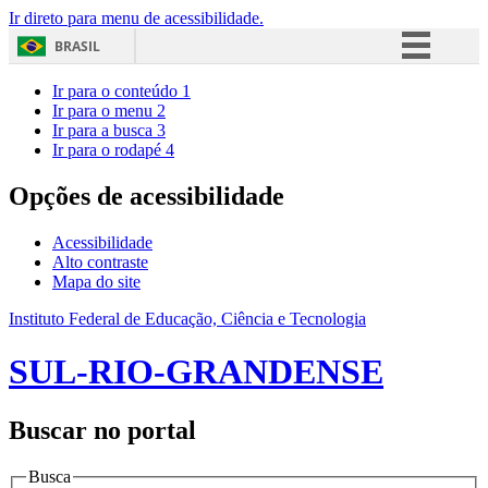
Ir direto para menu de acessibilidade.
BRASIL
Simplifique!
Ir para o conteúdo
1
Ir para o menu
2
Comunica BR
Ir para a busca
3
Ir para o rodapé
4
Participe
Acesso à informação
Opções de acessibilidade
Legislação
Acessibilidade
Canais
Alto contraste
Mapa do site
Instituto Federal de Educação, Ciência e Tecnologia
SUL-RIO-GRANDENSE
Buscar no portal
Busca