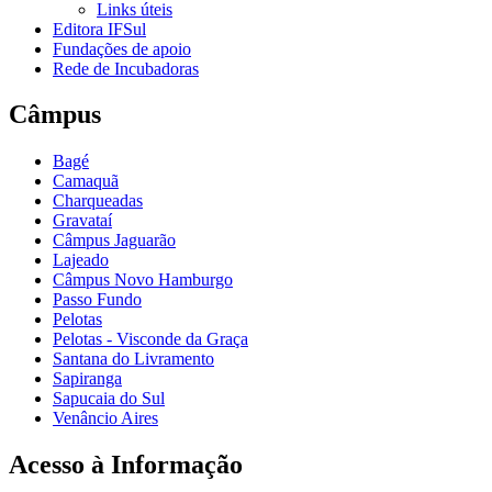
Links úteis
Editora IFSul
Fundações de apoio
Rede de Incubadoras
Câmpus
Bagé
Camaquã
Charqueadas
Gravataí
Câmpus Jaguarão
Lajeado
Câmpus Novo Hamburgo
Passo Fundo
Pelotas
Pelotas - Visconde da Graça
Santana do Livramento
Sapiranga
Sapucaia do Sul
Venâncio Aires
Acesso à Informação