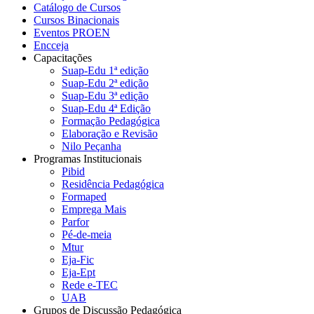
Catálogo de Cursos
Cursos Binacionais
Eventos PROEN
Encceja
Capacitações
Suap-Edu 1ª edição
Suap-Edu 2ª edição
Suap-Edu 3ª edição
Suap-Edu 4ª Edição
Formação Pedagógica
Elaboração e Revisão
Nilo Peçanha
Programas Institucionais
Pibid
Residência Pedagógica
Formaped
Emprega Mais
Parfor
Pé-de-meia
Mtur
Eja-Fic
Eja-Ept
Rede e-TEC
UAB
Grupos de Discussão Pedagógica