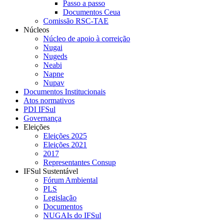
Passo a passo
Documentos Ceua
Comissão RSC-TAE
Núcleos
Núcleo de apoio à correição
Nugai
Nugeds
Neabi
Napne
Nupav
Documentos Institucionais
Atos normativos
PDI IFSul
Governança
Eleições
Eleições 2025
Eleições 2021
2017
Representantes Consup
IFSul Sustentável
Fórum Ambiental
PLS
Legislação
Documentos
NUGAIs do IFSul