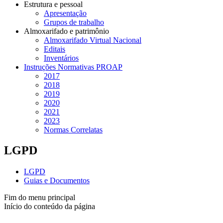
Estrutura e pessoal
Apresentação
Grupos de trabalho
Almoxarifado e patrimônio
Almoxarifado Virtual Nacional
Editais
Inventários
Instruções Normativas PROAP
2017
2018
2019
2020
2021
2023
Normas Correlatas
LGPD
LGPD
Guias e Documentos
Fim do menu principal
Início do conteúdo da página