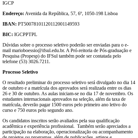
IGCP
Endereço:
Avenida da República, 57, 6º, 1050-198 Lisboa
IBAN:
PT50078101120112001149593
BIC:
IGCPPTPL
Dúvidas sobre o processo seletivo poderão ser enviadas para o e-
mail marioboessio@ifsul.edu.br. A Pró-reitoria de Pós-graduação e
Pesquisa (Propesp) do IFSul também pode ser contatada pelo
telefone (53) 3026.7211.
Processo Seletivo
O resultado preliminar do processo seletivo será divulgado no dia 14
de outubro e a matrícula dos aprovados será realizada entre os dias
26 e 30 de outubro. As aulas iniciam-se no dia 17 de novembro. Os
estudantes internacionais aprovados na seleção, além da taxa de
matrícula, deverão pagar 1500 euros pelo primeiro ano letivo do
curso e 750 euros pelo segundo ano.
Os candidatos inscritos serão avaliados pela sua qualificação
acadêmica e experiência profissional. Também serão apreciados a
participação na elaboração, operacionalização ou acompanhamento
de projetos ou programas, além de publicações, artigos e