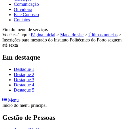
Comunicação
Ouvidoria
Fale Conosco
Contatos
Fim do menu de serviços
Você está aqui:
Página inicial
>
Mapa do site
>
Últimas notícias
>
Inscrições para mestrado do Instituto Politécnico do Porto seguem
até sexta
Em destaque
Destaque 1
Destaque 2
Destaque 3
Destaque 4
Destaque 5
Menu
Início do menu principal
Gestão de Pessoas