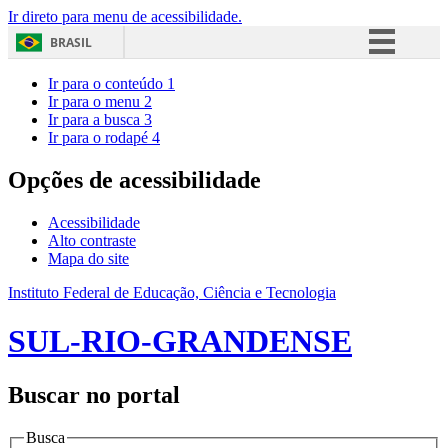
Ir direto para menu de acessibilidade.
BRASIL
Simplifique!
Ir para o conteúdo
1
Ir para o menu
2
Comunica BR
Ir para a busca
3
Ir para o rodapé
4
Participe
Acesso à informação
Opções de acessibilidade
Legislação
Acessibilidade
Canais
Alto contraste
Mapa do site
Instituto Federal de Educação, Ciência e Tecnologia
SUL-RIO-GRANDENSE
Buscar no portal
Busca