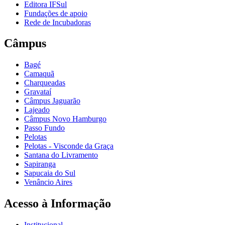
Editora IFSul
Fundações de apoio
Rede de Incubadoras
Câmpus
Bagé
Camaquã
Charqueadas
Gravataí
Câmpus Jaguarão
Lajeado
Câmpus Novo Hamburgo
Passo Fundo
Pelotas
Pelotas - Visconde da Graça
Santana do Livramento
Sapiranga
Sapucaia do Sul
Venâncio Aires
Acesso à Informação
Institucional