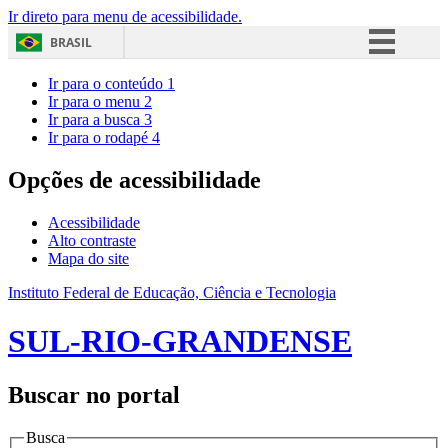
Ir direto para menu de acessibilidade.
BRASIL
Simplifique!
Ir para o conteúdo
1
Ir para o menu
2
Comunica BR
Ir para a busca
3
Ir para o rodapé
4
Participe
Acesso à informação
Opções de acessibilidade
Legislação
Acessibilidade
Canais
Alto contraste
Mapa do site
Instituto Federal de Educação, Ciência e Tecnologia
SUL-RIO-GRANDENSE
Buscar no portal
Busca