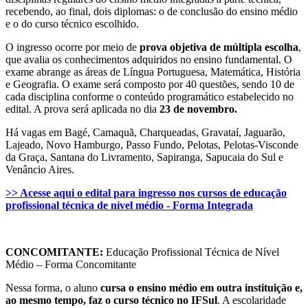
recebendo, ao final, dois diplomas: o de conclusão do ensino médio
e o do curso técnico escolhido.
O ingresso ocorre por meio de
prova objetiva de múltipla escolha
,
que avalia os conhecimentos adquiridos no ensino fundamental. O
exame abrange as áreas de Língua Portuguesa, Matemática, História
e Geografia. O exame será composto por 40 questões, sendo 10 de
cada disciplina conforme o conteúdo programático estabelecido no
edital. A prova será aplicada no dia
23 de novembro.
Há vagas em Bagé, Camaquã, Charqueadas, Gravataí, Jaguarão,
Lajeado, Novo Hamburgo, Passo Fundo, Pelotas, Pelotas-Visconde
da Graça, Santana do Livramento, Sapiranga, Sapucaia do Sul e
Venâncio Aires.
>> Acesse aqui o edital para ingresso nos cursos de educação
profissional técnica de nível médio - Forma Integrada
CONCOMITANTE:
Educação Profissional Técnica de Nível
Médio – Forma Concomitante
Nessa forma, o aluno
cursa o ensino médio em outra instituição e,
ao mesmo tempo, faz o curso técnico no IFSul
. A escolaridade