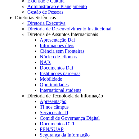
Extensão e Cultura
Administração e Planejamento
Gestão de Pessoas
Diretorias Sistêmicas
Diretoria Executiva
Diretoria de Desenvolvimento Institucional
Diretoria de Assuntos Internacionais
Apresentação Dai
Informações úteis
Ciência sem Fronteiras
Núcleo de Idiomas
NAIs
Documentos Dai
Instituições parceiras
Mobilidade
Oportunidades
International students
Diretoria de Tecnologia da Informação
Apresentação
TI nos câmpus
Serviços de TI
Comitê de Governança Digital
Documentos DTI
PEN/SUAP
Segurança da Informação