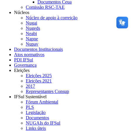
Documentos Ceua
Comissão RSC-TAE
Núcleos
Núcleo de apoio à correição
Nugai
Nugeds
Neabi
Napne
Nupav
Documentos Institucionais
Atos normativos
PDI IFSul
Governança
Eleições
Eleições 2025
Eleições 2021
2017
Representantes Consup
IFSul Sustentável
Fórum Ambiental
PLS
Legislação
Documentos
NUGAIs do IFSul
Links úteis