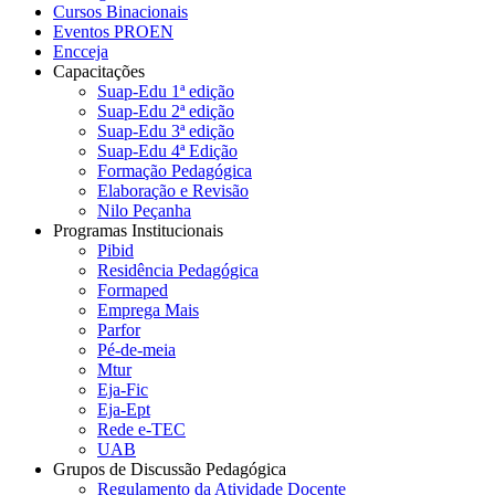
Cursos Binacionais
Eventos PROEN
Encceja
Capacitações
Suap-Edu 1ª edição
Suap-Edu 2ª edição
Suap-Edu 3ª edição
Suap-Edu 4ª Edição
Formação Pedagógica
Elaboração e Revisão
Nilo Peçanha
Programas Institucionais
Pibid
Residência Pedagógica
Formaped
Emprega Mais
Parfor
Pé-de-meia
Mtur
Eja-Fic
Eja-Ept
Rede e-TEC
UAB
Grupos de Discussão Pedagógica
Regulamento da Atividade Docente