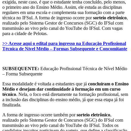
exigida, neste caso, é que o estudante tenha concluído, pelo menos,
o primeiro ano do Ensino Médio. Assim, ele estuda as disciplinas
regulares em uma escola e complementa sua formação com a parte
técnica no IFSul. A forma de ingresso ocorre por
sorteio eletrônico
,
realizado pelo Sistema Gestor de Concursos (SGC) do IFSul com
transmissão ao vivo pelo canal do YouTube do IFSul. Com vagas
para a cidade de Pelotas.
>> Acesse aqui o edital para ingresso na Educação Profissional
Técnica de Nível Médio – Formas Subsequente e Concomitante
SUBSEQUENTE:
Educação Profissional Técnica de Nível Médio
– Forma Subsequente
Essa modalidade é voltada a estudantes que já
concluíram o Ensino
Médio e desejam dar continuidade à formação em um curso
técnico
. Nela, o foco está diretamente na formação profissional, sem
a inclusão das disciplinas do ensino médio, já que essa etapa já foi
finalizada.
A forma de ingresso ocorre também por
sorteio eletrônico
,
realizado pelo Sistema Gestor de Concursos (SGC) do IFSul com
transmissão ao vivo pelo canal do YouTube do IFSul. Todos os
candidatos inscritos participam do sorteio, que define a classificação