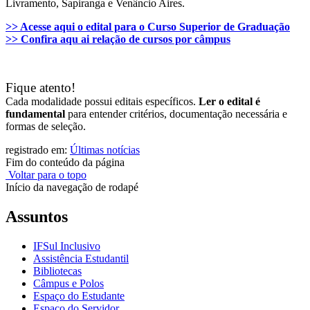
Livramento, Sapiranga e Venâncio Aires.
>> Acesse aqui o edital para o Curso Superior de Graduação
>> Confira aqu ai relação de cursos por câmpus
Fique atento!
Cada modalidade possui editais específicos.
Ler o edital é
fundamental
para entender critérios, documentação necessária e
formas de seleção.
registrado em:
Últimas notícias
Fim do conteúdo da página
Voltar para o topo
Início da navegação de rodapé
Assuntos
IFSul Inclusivo
Assistência Estudantil
Bibliotecas
Câmpus e Polos
Espaço do Estudante
Espaço do Servidor