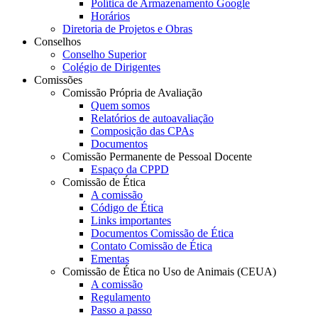
Política de Armazenamento Google
Horários
Diretoria de Projetos e Obras
Conselhos
Conselho Superior
Colégio de Dirigentes
Comissões
Comissão Própria de Avaliação
Quem somos
Relatórios de autoavaliação
Composição das CPAs
Documentos
Comissão Permanente de Pessoal Docente
Espaço da CPPD
Comissão de Ética
A comissão
Código de Ética
Links importantes
Documentos Comissão de Ética
Contato Comissão de Ética
Ementas
Comissão de Ética no Uso de Animais (CEUA)
A comissão
Regulamento
Passo a passo