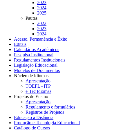
2023
2024
2025
Pautas
2022
2023
2024
Acesso, Permanência e Êxito
Editais
Calendários Acadêmicos
Pesquisa Institucional
Regulamentos Institucionais
Legislação Educacional
Modelos de Documentos
Núcleo de Idiomas
Apresentação
TOEFL - ITP
e-Tec Idiomas
Projetos de Ensino
Apresentação
Regulamento e formulários
Registros de Projetos
Educação a Distância
Produção e Tecnologia Educacional
Catálogo de Cursos