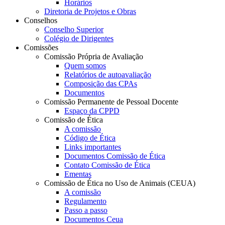
Horários
Diretoria de Projetos e Obras
Conselhos
Conselho Superior
Colégio de Dirigentes
Comissões
Comissão Própria de Avaliação
Quem somos
Relatórios de autoavaliação
Composição das CPAs
Documentos
Comissão Permanente de Pessoal Docente
Espaço da CPPD
Comissão de Ética
A comissão
Código de Ética
Links importantes
Documentos Comissão de Ética
Contato Comissão de Ética
Ementas
Comissão de Ética no Uso de Animais (CEUA)
A comissão
Regulamento
Passo a passo
Documentos Ceua