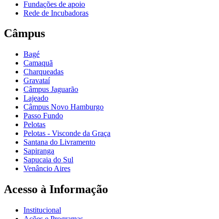
Fundações de apoio
Rede de Incubadoras
Câmpus
Bagé
Camaquã
Charqueadas
Gravataí
Câmpus Jaguarão
Lajeado
Câmpus Novo Hamburgo
Passo Fundo
Pelotas
Pelotas - Visconde da Graça
Santana do Livramento
Sapiranga
Sapucaia do Sul
Venâncio Aires
Acesso à Informação
Institucional
Ações e Programas