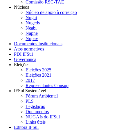
Comissão RSC-TAE
Núcleos
Núcleo de apoio à correição
Nugai
Nugeds
Neabi
Napne
Nupav
Documentos Institucionais
Atos normativos
PDI IFSul
Governança
Eleições
Eleições 2025
Eleições 2021
2017
Representantes Consup
IFSul Sustentável
Fórum Ambiental
PLS
Legislação
Documentos
NUGAIs do IFSul
Links úteis
Editora IFSul