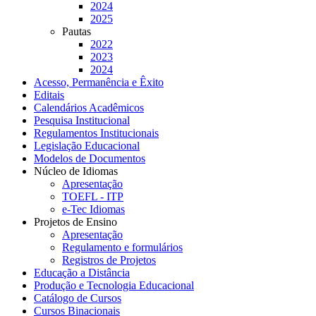
2024
2025
Pautas
2022
2023
2024
Acesso, Permanência e Êxito
Editais
Calendários Acadêmicos
Pesquisa Institucional
Regulamentos Institucionais
Legislação Educacional
Modelos de Documentos
Núcleo de Idiomas
Apresentação
TOEFL - ITP
e-Tec Idiomas
Projetos de Ensino
Apresentação
Regulamento e formulários
Registros de Projetos
Educação a Distância
Produção e Tecnologia Educacional
Catálogo de Cursos
Cursos Binacionais