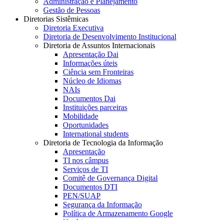
Administração e Planejamento
Gestão de Pessoas
Diretorias Sistêmicas
Diretoria Executiva
Diretoria de Desenvolvimento Institucional
Diretoria de Assuntos Internacionais
Apresentação Dai
Informações úteis
Ciência sem Fronteiras
Núcleo de Idiomas
NAIs
Documentos Dai
Instituições parceiras
Mobilidade
Oportunidades
International students
Diretoria de Tecnologia da Informação
Apresentação
TI nos câmpus
Serviços de TI
Comitê de Governança Digital
Documentos DTI
PEN/SUAP
Segurança da Informação
Política de Armazenamento Google