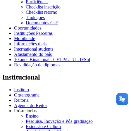
Proficiência
Checklist inscrição
Checklist retorno
Traduções
Documentos CsF
Oportunidades
Instituições Parceiras
Mobilidade
Informações úteis
International students
Afastamento do país
10 anos Binacional - CETP/UTU - IFSul
Revalidação de diplomas
Institucional
Instituto
Organograma
Reitoria
Agenda do Reitor
Pró-reitorias
Ensino
Pesquisa, Inovação e Pós-graduação
Extensão e Cultura