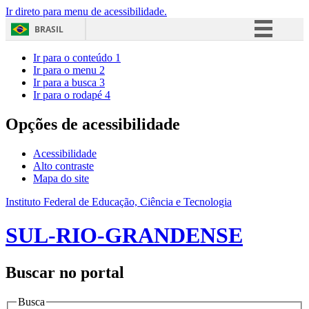
Ir direto para menu de acessibilidade.
BRASIL
Simplifique!
Ir para o conteúdo
1
Ir para o menu
2
Comunica BR
Ir para a busca
3
Ir para o rodapé
4
Participe
Acesso à informação
Opções de acessibilidade
Legislação
Acessibilidade
Canais
Alto contraste
Mapa do site
Instituto Federal de Educação, Ciência e Tecnologia
SUL-RIO-GRANDENSE
Buscar no portal
Busca