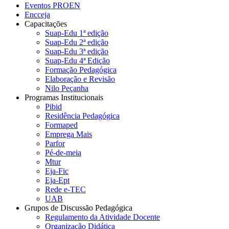
Eventos PROEN
Encceja
Capacitações
Suap-Edu 1ª edição
Suap-Edu 2ª edição
Suap-Edu 3ª edição
Suap-Edu 4ª Edição
Formação Pedagógica
Elaboração e Revisão
Nilo Peçanha
Programas Institucionais
Pibid
Residência Pedagógica
Formaped
Emprega Mais
Parfor
Pé-de-meia
Mtur
Eja-Fic
Eja-Ept
Rede e-TEC
UAB
Grupos de Discussão Pedagógica
Regulamento da Atividade Docente
Organização Didática