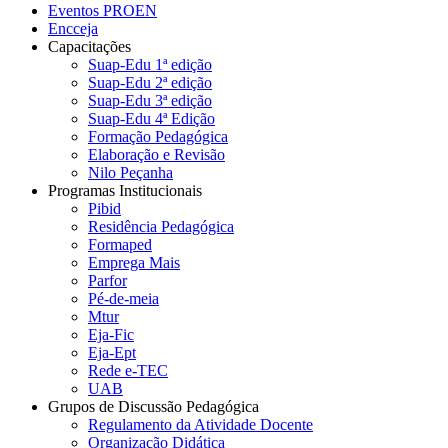
Eventos PROEN
Encceja
Capacitações
Suap-Edu 1ª edição
Suap-Edu 2ª edição
Suap-Edu 3ª edição
Suap-Edu 4ª Edição
Formação Pedagógica
Elaboração e Revisão
Nilo Peçanha
Programas Institucionais
Pibid
Residência Pedagógica
Formaped
Emprega Mais
Parfor
Pé-de-meia
Mtur
Eja-Fic
Eja-Ept
Rede e-TEC
UAB
Grupos de Discussão Pedagógica
Regulamento da Atividade Docente
Organização Didática