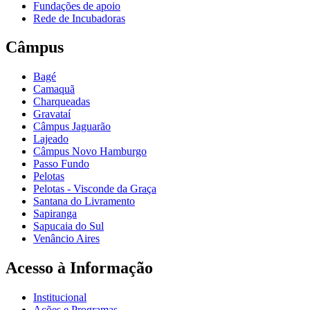
Fundações de apoio
Rede de Incubadoras
Câmpus
Bagé
Camaquã
Charqueadas
Gravataí
Câmpus Jaguarão
Lajeado
Câmpus Novo Hamburgo
Passo Fundo
Pelotas
Pelotas - Visconde da Graça
Santana do Livramento
Sapiranga
Sapucaia do Sul
Venâncio Aires
Acesso à Informação
Institucional
Ações e Programas