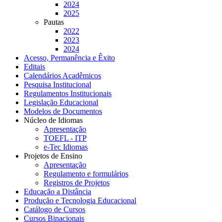
2024
2025
Pautas
2022
2023
2024
Acesso, Permanência e Êxito
Editais
Calendários Acadêmicos
Pesquisa Institucional
Regulamentos Institucionais
Legislação Educacional
Modelos de Documentos
Núcleo de Idiomas
Apresentação
TOEFL - ITP
e-Tec Idiomas
Projetos de Ensino
Apresentação
Regulamento e formulários
Registros de Projetos
Educação a Distância
Produção e Tecnologia Educacional
Catálogo de Cursos
Cursos Binacionais