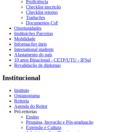
Proficiência
Checklist inscrição
Checklist retorno
Traduções
Documentos CsF
Oportunidades
Instituições Parceiras
Mobilidade
Informações úteis
International students
Afastamento do país
10 anos Binacional - CETP/UTU - IFSul
Revalidação de diplomas
Institucional
Instituto
Organograma
Reitoria
Agenda do Reitor
Pró-reitorias
Ensino
Pesquisa, Inovação e Pós-graduação
Extensão e Cultura