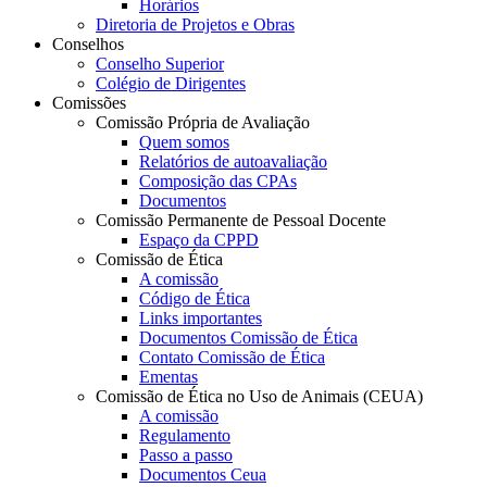
Horários
Diretoria de Projetos e Obras
Conselhos
Conselho Superior
Colégio de Dirigentes
Comissões
Comissão Própria de Avaliação
Quem somos
Relatórios de autoavaliação
Composição das CPAs
Documentos
Comissão Permanente de Pessoal Docente
Espaço da CPPD
Comissão de Ética
A comissão
Código de Ética
Links importantes
Documentos Comissão de Ética
Contato Comissão de Ética
Ementas
Comissão de Ética no Uso de Animais (CEUA)
A comissão
Regulamento
Passo a passo
Documentos Ceua