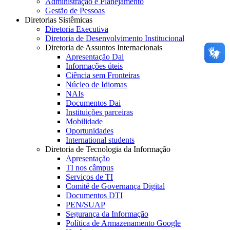
Administração e Planejamento
Gestão de Pessoas
Diretorias Sistêmicas
Diretoria Executiva
Diretoria de Desenvolvimento Institucional
Diretoria de Assuntos Internacionais
Apresentação Dai
Informações úteis
Ciência sem Fronteiras
Núcleo de Idiomas
NAIs
Documentos Dai
Instituições parceiras
Mobilidade
Oportunidades
International students
Diretoria de Tecnologia da Informação
Apresentação
TI nos câmpus
Serviços de TI
Comitê de Governança Digital
Documentos DTI
PEN/SUAP
Segurança da Informação
Política de Armazenamento Google