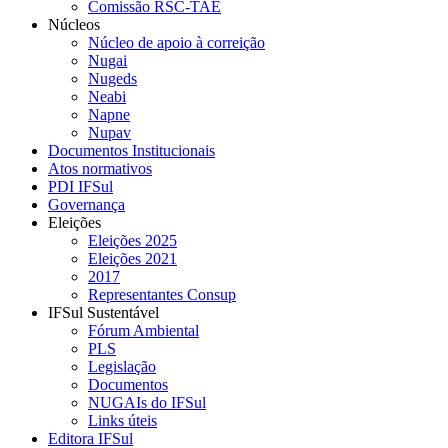
Comissão RSC-TAE
Núcleos
Núcleo de apoio à correição
Nugai
Nugeds
Neabi
Napne
Nupav
Documentos Institucionais
Atos normativos
PDI IFSul
Governança
Eleições
Eleições 2025
Eleições 2021
2017
Representantes Consup
IFSul Sustentável
Fórum Ambiental
PLS
Legislação
Documentos
NUGAIs do IFSul
Links úteis
Editora IFSul