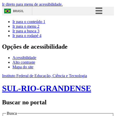
Ir direto para menu de acessibilidade.
BRASIL
Simplifique!
Ir para o conteúdo
1
Ir para o menu
2
Comunica BR
Ir para a busca
3
Ir para o rodapé
4
Participe
Acesso à informação
Opções de acessibilidade
Legislação
Acessibilidade
Canais
Alto contraste
Mapa do site
Instituto Federal de Educação, Ciência e Tecnologia
SUL-RIO-GRANDENSE
Buscar no portal
Busca