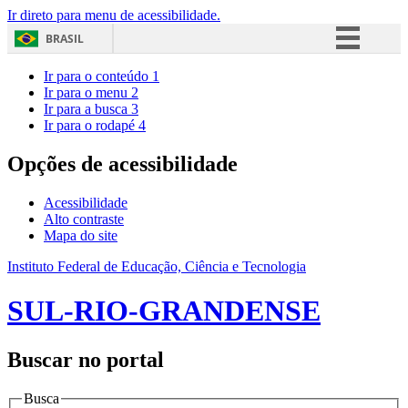
Ir direto para menu de acessibilidade.
BRASIL
Simplifique!
Ir para o conteúdo
1
Ir para o menu
2
Comunica BR
Ir para a busca
3
Ir para o rodapé
4
Participe
Acesso à informação
Opções de acessibilidade
Legislação
Acessibilidade
Canais
Alto contraste
Mapa do site
Instituto Federal de Educação, Ciência e Tecnologia
SUL-RIO-GRANDENSE
Buscar no portal
Busca