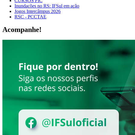
CURSOS FIC
Inundações no RS: IFSul em ação
Jogos Intercâmpus 2026
RSC - PCCTAE
Acompanhe!