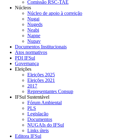
Comissão RSC-TAE
Núcleos
Núcleo de apoio à correição
Nugai
Nugeds
Neabi
Napne
Nupav
Documentos Institucionais
Atos normativos
PDI IFSul
Governança
Eleições
Eleições 2025
Eleições 2021
2017
Representantes Consup
IFSul Sustentável
Fórum Ambiental
PLS
Legislação
Documentos
NUGAIs do IFSul
Links úteis
Editora IFSul