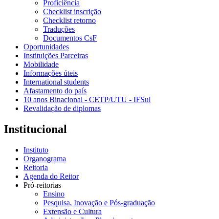
Proficiência
Checklist inscrição
Checklist retorno
Traduções
Documentos CsF
Oportunidades
Instituições Parceiras
Mobilidade
Informações úteis
International students
Afastamento do país
10 anos Binacional - CETP/UTU - IFSul
Revalidação de diplomas
Institucional
Instituto
Organograma
Reitoria
Agenda do Reitor
Pró-reitorias
Ensino
Pesquisa, Inovação e Pós-graduação
Extensão e Cultura