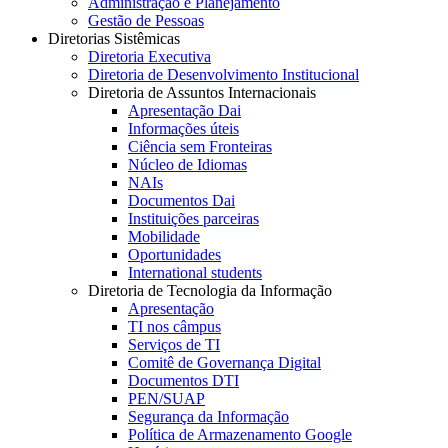
Administração e Planejamento
Gestão de Pessoas
Diretorias Sistêmicas
Diretoria Executiva
Diretoria de Desenvolvimento Institucional
Diretoria de Assuntos Internacionais
Apresentação Dai
Informações úteis
Ciência sem Fronteiras
Núcleo de Idiomas
NAIs
Documentos Dai
Instituições parceiras
Mobilidade
Oportunidades
International students
Diretoria de Tecnologia da Informação
Apresentação
TI nos câmpus
Serviços de TI
Comitê de Governança Digital
Documentos DTI
PEN/SUAP
Segurança da Informação
Política de Armazenamento Google