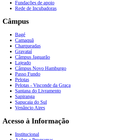
Fundações de apoio
Rede de Incubadoras
Câmpus
Bagé
Camaquã
Charqueadas
Gravataí
Câmpus Jaguarão
Lajeado
Câmpus Novo Hamburgo
Passo Fundo
Pelotas
Pelotas - Visconde da Graça
Santana do Livramento
Sapiranga
Sapucaia do Sul
Venâncio Aires
Acesso à Informação
Institucional
Ações e Programas