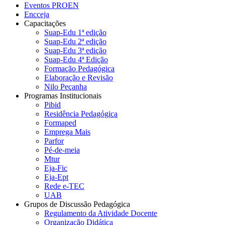
Eventos PROEN
Encceja
Capacitações
Suap-Edu 1ª edição
Suap-Edu 2ª edição
Suap-Edu 3ª edição
Suap-Edu 4ª Edição
Formação Pedagógica
Elaboração e Revisão
Nilo Peçanha
Programas Institucionais
Pibid
Residência Pedagógica
Formaped
Emprega Mais
Parfor
Pé-de-meia
Mtur
Eja-Fic
Eja-Ept
Rede e-TEC
UAB
Grupos de Discussão Pedagógica
Regulamento da Atividade Docente
Organização Didática