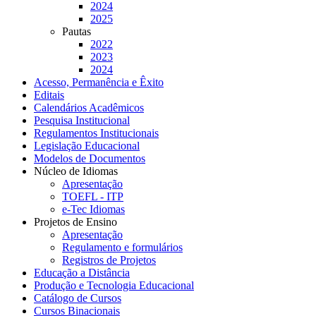
2024
2025
Pautas
2022
2023
2024
Acesso, Permanência e Êxito
Editais
Calendários Acadêmicos
Pesquisa Institucional
Regulamentos Institucionais
Legislação Educacional
Modelos de Documentos
Núcleo de Idiomas
Apresentação
TOEFL - ITP
e-Tec Idiomas
Projetos de Ensino
Apresentação
Regulamento e formulários
Registros de Projetos
Educação a Distância
Produção e Tecnologia Educacional
Catálogo de Cursos
Cursos Binacionais