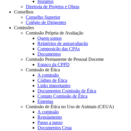
Horários
Diretoria de Projetos e Obras
Conselhos
Conselho Superior
Colégio de Dirigentes
Comissões
Comissão Própria de Avaliação
Quem somos
Relatórios de autoavaliação
Composição das CPAs
Documentos
Comissão Permanente de Pessoal Docente
Espaço da CPPD
Comissão de Ética
A comissão
Código de Ética
Links importantes
Documentos Comissão de Ética
Contato Comissão de Ética
Ementas
Comissão de Ética no Uso de Animais (CEUA)
A comissão
Regulamento
Passo a passo
Documentos Ceua