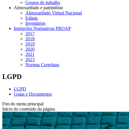
Grupos de trabalho
Almoxarifado e patrimônio
Almoxarifado Virtual Nacional
Editais
Inventários
Instruções Normativas PROAP
2017
2018
2019
2020
2021
2023
Normas Correlatas
LGPD
LGPD
Guias e Documentos
Fim do menu principal
Início do conteúdo da página