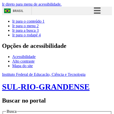
Ir direto para menu de acessibilidade.
BRASIL
Simplifique!
Ir para o conteúdo
1
Ir para o menu
2
Comunica BR
Ir para a busca
3
Ir para o rodapé
4
Participe
Acesso à informação
Opções de acessibilidade
Legislação
Acessibilidade
Canais
Alto contraste
Mapa do site
Instituto Federal de Educação, Ciência e Tecnologia
SUL-RIO-GRANDENSE
Buscar no portal
Busca