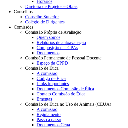
Horários
Diretoria de Projetos e Obras
Conselhos
Conselho Superior
Colégio de Dirigentes
Comissões
Comissão Própria de Avaliação
Quem somos
Relatórios de autoavaliação
Composição das CPAs
Documentos
Comissão Permanente de Pessoal Docente
Espaço da CPPD
Comissão de Ética
A comissão
Código de Ética
Links importantes
Documentos Comissão de Ética
Contato Comissão de Ética
Ementas
Comissão de Ética no Uso de Animais (CEUA)
A comissão
Regulamento
Passo a passo
Documentos Ceua