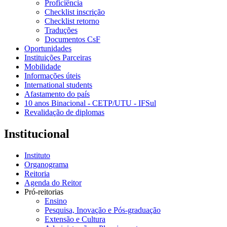
Proficiência
Checklist inscrição
Checklist retorno
Traduções
Documentos CsF
Oportunidades
Instituições Parceiras
Mobilidade
Informações úteis
International students
Afastamento do país
10 anos Binacional - CETP/UTU - IFSul
Revalidação de diplomas
Institucional
Instituto
Organograma
Reitoria
Agenda do Reitor
Pró-reitorias
Ensino
Pesquisa, Inovação e Pós-graduação
Extensão e Cultura