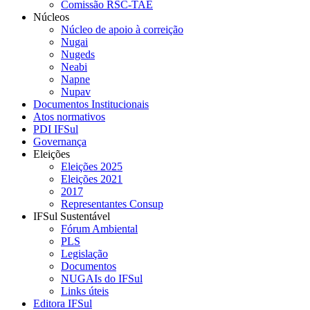
Comissão RSC-TAE
Núcleos
Núcleo de apoio à correição
Nugai
Nugeds
Neabi
Napne
Nupav
Documentos Institucionais
Atos normativos
PDI IFSul
Governança
Eleições
Eleições 2025
Eleições 2021
2017
Representantes Consup
IFSul Sustentável
Fórum Ambiental
PLS
Legislação
Documentos
NUGAIs do IFSul
Links úteis
Editora IFSul