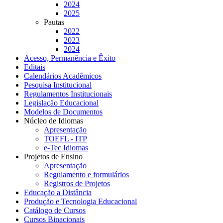
2024
2025
Pautas
2022
2023
2024
Acesso, Permanência e Êxito
Editais
Calendários Acadêmicos
Pesquisa Institucional
Regulamentos Institucionais
Legislação Educacional
Modelos de Documentos
Núcleo de Idiomas
Apresentação
TOEFL - ITP
e-Tec Idiomas
Projetos de Ensino
Apresentação
Regulamento e formulários
Registros de Projetos
Educação a Distância
Produção e Tecnologia Educacional
Catálogo de Cursos
Cursos Binacionais