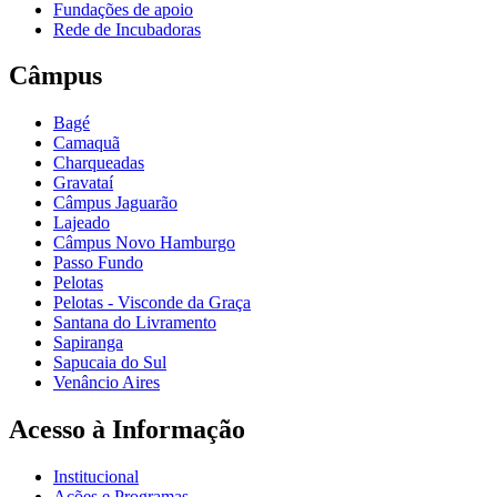
Fundações de apoio
Rede de Incubadoras
Câmpus
Bagé
Camaquã
Charqueadas
Gravataí
Câmpus Jaguarão
Lajeado
Câmpus Novo Hamburgo
Passo Fundo
Pelotas
Pelotas - Visconde da Graça
Santana do Livramento
Sapiranga
Sapucaia do Sul
Venâncio Aires
Acesso à Informação
Institucional
Ações e Programas