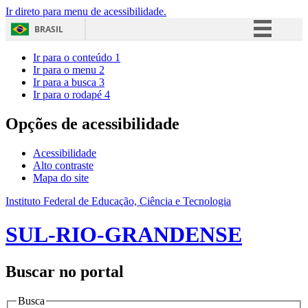
Ir direto para menu de acessibilidade.
BRASIL
Simplifique!
Ir para o conteúdo
1
Ir para o menu
2
Comunica BR
Ir para a busca
3
Ir para o rodapé
4
Participe
Acesso à informação
Opções de acessibilidade
Legislação
Acessibilidade
Canais
Alto contraste
Mapa do site
Instituto Federal de Educação, Ciência e Tecnologia
SUL-RIO-GRANDENSE
Buscar no portal
Busca