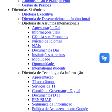
Administração e Planejamento
Gestão de Pessoas
Diretorias Sistêmicas
Diretoria Executiva
Diretoria de Desenvolvimento Institucional
Diretoria de Assuntos Internacionais
Apresentação Dai
Informações úteis
Ciência sem Fronteiras
Núcleo de Idiomas
NAIs
Documentos Dai
Instituições parceiras
Mobilidade
Oportunidades
International students
Diretoria de Tecnologia da Informação
Apresentação
TI nos câmpus
Serviços de TI
Comitê de Governança Digital
Documentos DTI
PEN/SUAP
Segurança da Informação
Política de Armazenamento Google