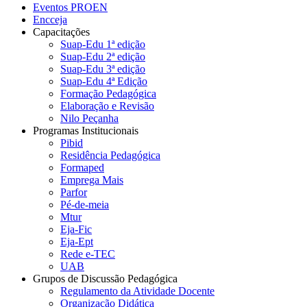
Eventos PROEN
Encceja
Capacitações
Suap-Edu 1ª edição
Suap-Edu 2ª edição
Suap-Edu 3ª edição
Suap-Edu 4ª Edição
Formação Pedagógica
Elaboração e Revisão
Nilo Peçanha
Programas Institucionais
Pibid
Residência Pedagógica
Formaped
Emprega Mais
Parfor
Pé-de-meia
Mtur
Eja-Fic
Eja-Ept
Rede e-TEC
UAB
Grupos de Discussão Pedagógica
Regulamento da Atividade Docente
Organização Didática