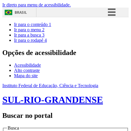
Ir direto para menu de acessibilidade.
BRASIL
Simplifique!
Ir para o conteúdo
1
Ir para o menu
2
Comunica BR
Ir para a busca
3
Ir para o rodapé
4
Participe
Acesso à informação
Opções de acessibilidade
Legislação
Acessibilidade
Canais
Alto contraste
Mapa do site
Instituto Federal de Educação, Ciência e Tecnologia
SUL-RIO-GRANDENSE
Buscar no portal
Busca