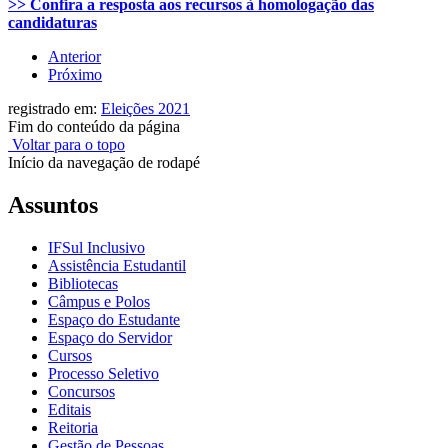
>> Confira a resposta aos recursos à homologação das
candidaturas
Anterior
Próximo
registrado em:
Eleições 2021
Fim do conteúdo da página
Voltar para o topo
Início da navegação de rodapé
Assuntos
IFSul Inclusivo
Assistência Estudantil
Bibliotecas
Câmpus e Polos
Espaço do Estudante
Espaço do Servidor
Cursos
Processo Seletivo
Concursos
Editais
Reitoria
Gestão de Pessoas