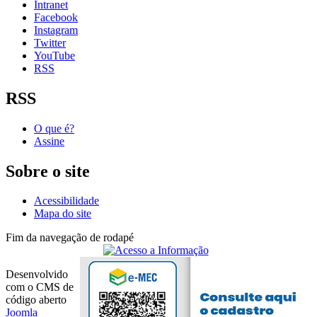
Intranet
Facebook
Instagram
Twitter
YouTube
RSS
RSS
O que é?
Assine
Sobre o site
Acessibilidade
Mapa do site
Fim da navegação de rodapé
Desenvolvido
com o CMS de
código aberto
Joomla