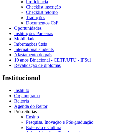
Proficiência
Checklist inscrição
Checklist retorno
Traduções
Documentos CsF
Oportunidades
Instituições Parceiras
Mobilidade
Informações úteis
International students
Afastamento do país
10 anos Binacional - CETP/UTU - IFSul
Revalidação de diplomas
Institucional
Instituto
Organograma
Reitoria
Agenda do Reitor
Pró-reitorias
Ensino
Pesquisa, Inovação e Pós-graduação
Extensão e Cultura