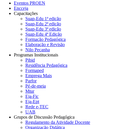
Eventos PROEN
Encceja
Capacitações
Suap-Edu 1ª edição
Suap-Edu 2ª edição
Suap-Edu 3ª edição
Suap-Edu 4ª Edição
Formação Pedagógica
Elaboração e Revisão
Nilo Peçanha
Programas Institucionais
Pibid
Residência Pedagógica
Formaped
Emprega Mais
Parfor
Pé-de-meia
Mtur
Eja-Fic
Eja-Ept
Rede e-TEC
UAB
Grupos de Discussão Pedagógica
Regulamento da Atividade Docente
Organização Didática