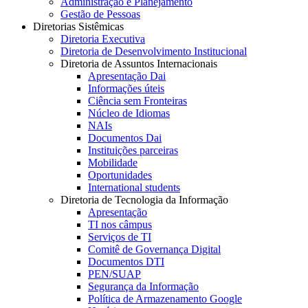
Administração e Planejamento
Gestão de Pessoas
Diretorias Sistêmicas
Diretoria Executiva
Diretoria de Desenvolvimento Institucional
Diretoria de Assuntos Internacionais
Apresentação Dai
Informações úteis
Ciência sem Fronteiras
Núcleo de Idiomas
NAIs
Documentos Dai
Instituições parceiras
Mobilidade
Oportunidades
International students
Diretoria de Tecnologia da Informação
Apresentação
TI nos câmpus
Serviços de TI
Comitê de Governança Digital
Documentos DTI
PEN/SUAP
Segurança da Informação
Política de Armazenamento Google