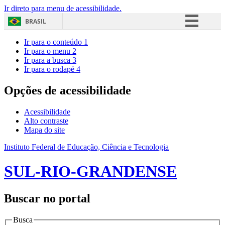
Ir direto para menu de acessibilidade.
BRASIL
Simplifique!
Ir para o conteúdo
1
Ir para o menu
2
Comunica BR
Ir para a busca
3
Ir para o rodapé
4
Participe
Acesso à informação
Opções de acessibilidade
Legislação
Acessibilidade
Canais
Alto contraste
Mapa do site
Instituto Federal de Educação, Ciência e Tecnologia
SUL-RIO-GRANDENSE
Buscar no portal
Busca