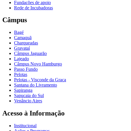
Fundações de apoio
Rede de Incubadoras
Câmpus
Bagé
Camaquã
Charqueadas
Gravataí
Câmpus Jaguarão
Lajeado
Câmpus Novo Hamburgo
Passo Fundo
Pelotas
Pelotas - Visconde da Graça
Santana do Livramento
Sapiranga
Sapucaia do Sul
Venâncio Aires
Acesso à Informação
Institucional
Ações e Programas