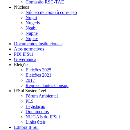
Comissão RSC-TAE
Núcleos
Núcleo de apoio à correição
Nugai
Nugeds
Neabi
Napne
Nupav
Documentos Institucionais
Atos normativos
PDI IFSul
Governança
Eleições
Eleições 2025
Eleições 2021
2017
Representantes Consup
IFSul Sustentável
Fórum Ambiental
PLS
Legislação
Documentos
NUGAIs do IFSul
Links úteis
Editora IFSul