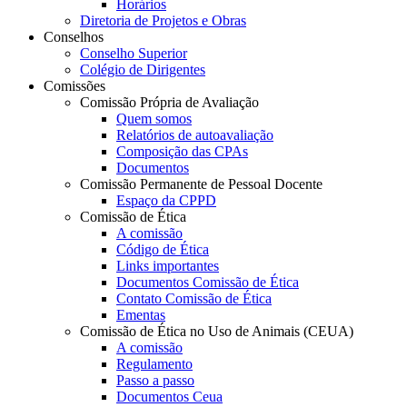
Horários
Diretoria de Projetos e Obras
Conselhos
Conselho Superior
Colégio de Dirigentes
Comissões
Comissão Própria de Avaliação
Quem somos
Relatórios de autoavaliação
Composição das CPAs
Documentos
Comissão Permanente de Pessoal Docente
Espaço da CPPD
Comissão de Ética
A comissão
Código de Ética
Links importantes
Documentos Comissão de Ética
Contato Comissão de Ética
Ementas
Comissão de Ética no Uso de Animais (CEUA)
A comissão
Regulamento
Passo a passo
Documentos Ceua