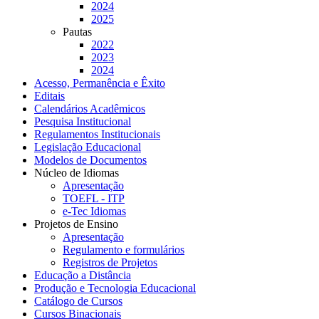
2024
2025
Pautas
2022
2023
2024
Acesso, Permanência e Êxito
Editais
Calendários Acadêmicos
Pesquisa Institucional
Regulamentos Institucionais
Legislação Educacional
Modelos de Documentos
Núcleo de Idiomas
Apresentação
TOEFL - ITP
e-Tec Idiomas
Projetos de Ensino
Apresentação
Regulamento e formulários
Registros de Projetos
Educação a Distância
Produção e Tecnologia Educacional
Catálogo de Cursos
Cursos Binacionais