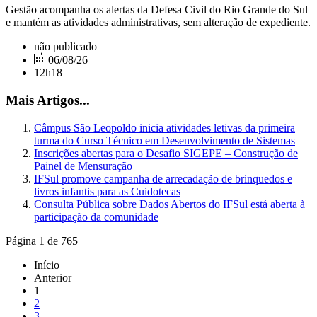
Gestão acompanha os alertas da Defesa Civil do Rio Grande do Sul
e mantém as atividades administrativas, sem alteração de expediente.
não publicado
06/08/26
12h18
Mais Artigos...
Câmpus São Leopoldo inicia atividades letivas da primeira
turma do Curso Técnico em Desenvolvimento de Sistemas
Inscrições abertas para o Desafio SIGEPE – Construção de
Painel de Mensuração
IFSul promove campanha de arrecadação de brinquedos e
livros infantis para as Cuidotecas
Consulta Pública sobre Dados Abertos do IFSul está aberta à
participação da comunidade
Página 1 de 765
Início
Anterior
1
2
3