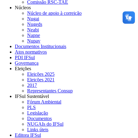
Comissão RSC-TAE
Núcleos
Núcleo de apoio à correição
Nugai
Nugeds
Neabi
Napne
Nupav
Documentos Institucionais
Atos normativos
PDI IFSul
Governança
Eleições
Eleições 2025
Eleições 2021
2017
Representantes Consup
IFSul Sustentável
Fórum Ambiental
PLS
Legislação
Documentos
NUGAIs do IFSul
Links úteis
Editora IFSul