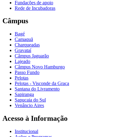
Fundações de apoio
Rede de Incubadoras
Câmpus
Bagé
Camaquã
Charqueadas
Gravataí
Câmpus Jaguarão
Lajeado
Câmpus Novo Hamburgo
Passo Fundo
Pelotas
Pelotas - Visconde da Graça
Santana do Livramento
Sapiranga
Sapucaia do Sul
Venâncio Aires
Acesso à Informação
Institucional
Ações e Programas