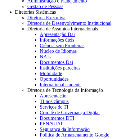
Administração e Planejamento
Gestão de Pessoas
Diretorias Sistêmicas
Diretoria Executiva
Diretoria de Desenvolvimento Institucional
Diretoria de Assuntos Internacionais
Apresentação Dai
Informações úteis
Ciência sem Fronteiras
Núcleo de Idiomas
NAIs
Documentos Dai
Instituições parceiras
Mobilidade
Oportunidades
International students
Diretoria de Tecnologia da Informação
Apresentação
TI nos câmpus
Serviços de TI
Comitê de Governança Digital
Documentos DTI
PEN/SUAP
Segurança da Informação
Política de Armazenamento Google