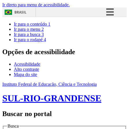
Ir direto para menu de acessibilidade.
BRASIL
Simplifique!
Ir para o conteúdo
1
Ir para o menu
2
Comunica BR
Ir para a busca
3
Ir para o rodapé
4
Participe
Acesso à informação
Opções de acessibilidade
Legislação
Acessibilidade
Canais
Alto contraste
Mapa do site
Instituto Federal de Educação, Ciência e Tecnologia
SUL-RIO-GRANDENSE
Buscar no portal
Busca