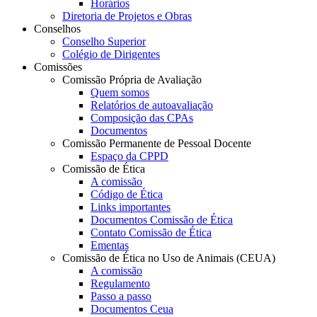
Horários
Diretoria de Projetos e Obras
Conselhos
Conselho Superior
Colégio de Dirigentes
Comissões
Comissão Própria de Avaliação
Quem somos
Relatórios de autoavaliação
Composição das CPAs
Documentos
Comissão Permanente de Pessoal Docente
Espaço da CPPD
Comissão de Ética
A comissão
Código de Ética
Links importantes
Documentos Comissão de Ética
Contato Comissão de Ética
Ementas
Comissão de Ética no Uso de Animais (CEUA)
A comissão
Regulamento
Passo a passo
Documentos Ceua