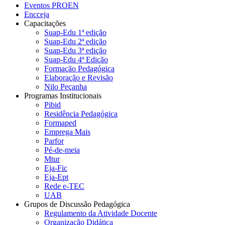
Eventos PROEN
Encceja
Capacitações
Suap-Edu 1ª edição
Suap-Edu 2ª edição
Suap-Edu 3ª edição
Suap-Edu 4ª Edição
Formação Pedagógica
Elaboração e Revisão
Nilo Peçanha
Programas Institucionais
Pibid
Residência Pedagógica
Formaped
Emprega Mais
Parfor
Pé-de-meia
Mtur
Eja-Fic
Eja-Ept
Rede e-TEC
UAB
Grupos de Discussão Pedagógica
Regulamento da Atividade Docente
Organização Didática