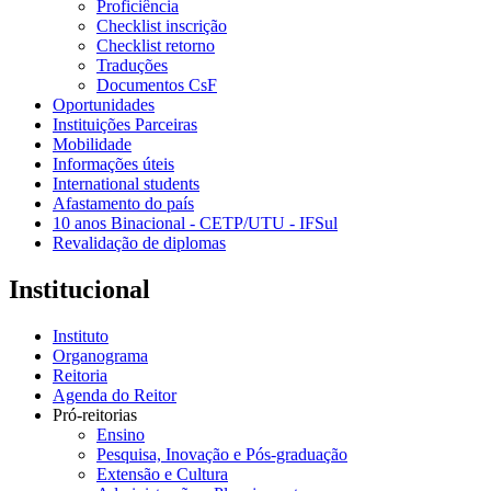
Proficiência
Checklist inscrição
Checklist retorno
Traduções
Documentos CsF
Oportunidades
Instituições Parceiras
Mobilidade
Informações úteis
International students
Afastamento do país
10 anos Binacional - CETP/UTU - IFSul
Revalidação de diplomas
Institucional
Instituto
Organograma
Reitoria
Agenda do Reitor
Pró-reitorias
Ensino
Pesquisa, Inovação e Pós-graduação
Extensão e Cultura