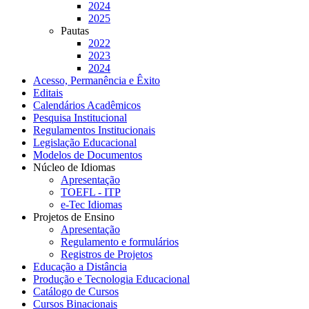
2024
2025
Pautas
2022
2023
2024
Acesso, Permanência e Êxito
Editais
Calendários Acadêmicos
Pesquisa Institucional
Regulamentos Institucionais
Legislação Educacional
Modelos de Documentos
Núcleo de Idiomas
Apresentação
TOEFL - ITP
e-Tec Idiomas
Projetos de Ensino
Apresentação
Regulamento e formulários
Registros de Projetos
Educação a Distância
Produção e Tecnologia Educacional
Catálogo de Cursos
Cursos Binacionais