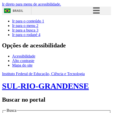
Ir direto para menu de acessibilidade.
BRASIL
Simplifique!
Ir para o conteúdo
1
Ir para o menu
2
Comunica BR
Ir para a busca
3
Ir para o rodapé
4
Participe
Acesso à informação
Opções de acessibilidade
Legislação
Acessibilidade
Canais
Alto contraste
Mapa do site
Instituto Federal de Educação, Ciência e Tecnologia
SUL-RIO-GRANDENSE
Buscar no portal
Busca