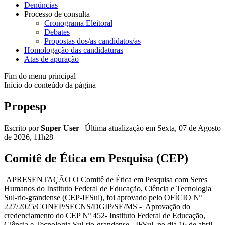
Denúncias
Processo de consulta
Cronograma Eleitoral
Debates
Propostas dos/as candidatos/as
Homologação das candidaturas
Atas de apuração
Fim do menu principal
Início do conteúdo da página
Propesp
Escrito por
Super User
|
Última atualização em Sexta, 07 de Agosto
de 2026, 11h28
Comitê de Ética em Pesquisa (CEP)
APRESENTAÇÃO O Comitê de Ética em Pesquisa com Seres
Humanos do Instituto Federal de Educação, Ciência e Tecnologia
Sul-rio-grandense (CEP-IFSul), foi aprovado pelo OFÍCIO Nº
227/2025/CONEP/SECNS/DGIP/SE/MS - Aprovação do
credenciamento do CEP Nº 452- Instituto Federal de Educação,
Ciência e Tecnologia Sul-rio-grandense - IFSul, no dia 16 de abril