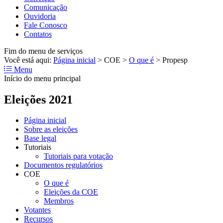
Comunicação
Ouvidoria
Fale Conosco
Contatos
Fim do menu de serviços
Você está aqui:
Página inicial
>
COE
>
O que é
>
Propesp
Menu
Início do menu principal
Eleições 2021
Página inicial
Sobre as eleições
Base legal
Tutoriais
Tutoriais para votação
Documentos regulatórios
COE
O que é
Eleições da COE
Membros
Votantes
Recursos