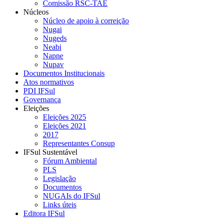
Comissão RSC-TAE
Núcleos
Núcleo de apoio à correição
Nugai
Nugeds
Neabi
Napne
Nupav
Documentos Institucionais
Atos normativos
PDI IFSul
Governança
Eleições
Eleições 2025
Eleições 2021
2017
Representantes Consup
IFSul Sustentável
Fórum Ambiental
PLS
Legislação
Documentos
NUGAIs do IFSul
Links úteis
Editora IFSul