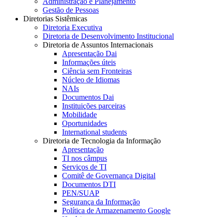
Administração e Planejamento
Gestão de Pessoas
Diretorias Sistêmicas
Diretoria Executiva
Diretoria de Desenvolvimento Institucional
Diretoria de Assuntos Internacionais
Apresentação Dai
Informações úteis
Ciência sem Fronteiras
Núcleo de Idiomas
NAIs
Documentos Dai
Instituições parceiras
Mobilidade
Oportunidades
International students
Diretoria de Tecnologia da Informação
Apresentação
TI nos câmpus
Serviços de TI
Comitê de Governança Digital
Documentos DTI
PEN/SUAP
Segurança da Informação
Política de Armazenamento Google