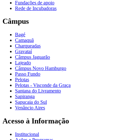
Fundações de apoio
Rede de Incubadoras
Câmpus
Bagé
Camaquã
Charqueadas
Gravataí
Câmpus Jaguarão
Lajeado
Câmpus Novo Hamburgo
Passo Fundo
Pelotas
Pelotas - Visconde da Graça
Santana do Livramento
Sapiranga
Sapucaia do Sul
Venâncio Aires
Acesso à Informação
Institucional
Ações e Programas