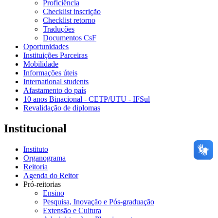
Proficiência
Checklist inscrição
Checklist retorno
Traduções
Documentos CsF
Oportunidades
Instituições Parceiras
Mobilidade
Informações úteis
International students
Afastamento do país
10 anos Binacional - CETP/UTU - IFSul
Revalidação de diplomas
Institucional
Instituto
Organograma
Reitoria
Agenda do Reitor
Pró-reitorias
Ensino
Pesquisa, Inovação e Pós-graduação
Extensão e Cultura