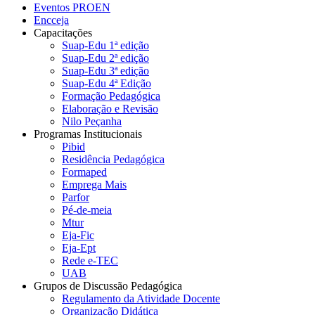
Eventos PROEN
Encceja
Capacitações
Suap-Edu 1ª edição
Suap-Edu 2ª edição
Suap-Edu 3ª edição
Suap-Edu 4ª Edição
Formação Pedagógica
Elaboração e Revisão
Nilo Peçanha
Programas Institucionais
Pibid
Residência Pedagógica
Formaped
Emprega Mais
Parfor
Pé-de-meia
Mtur
Eja-Fic
Eja-Ept
Rede e-TEC
UAB
Grupos de Discussão Pedagógica
Regulamento da Atividade Docente
Organização Didática