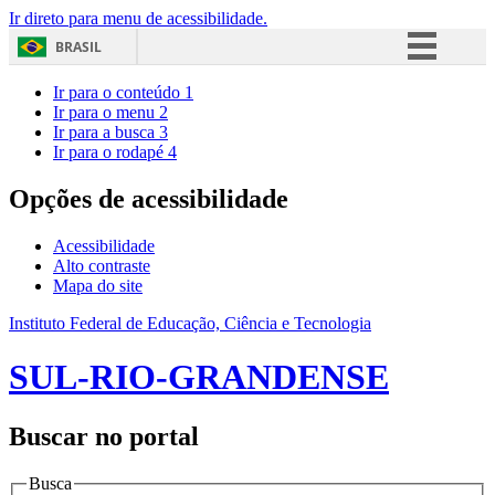
Ir direto para menu de acessibilidade.
BRASIL
Simplifique!
Ir para o conteúdo
1
Ir para o menu
2
Comunica BR
Ir para a busca
3
Ir para o rodapé
4
Participe
Acesso à informação
Opções de acessibilidade
Legislação
Acessibilidade
Canais
Alto contraste
Mapa do site
Instituto Federal de Educação, Ciência e Tecnologia
SUL-RIO-GRANDENSE
Buscar no portal
Busca