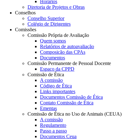
Horários
Diretoria de Projetos e Obras
Conselhos
Conselho Superior
Colégio de Dirigentes
Comissões
Comissão Própria de Avaliação
Quem somos
Relatórios de autoavaliação
Composição das CPAs
Documentos
Comissão Permanente de Pessoal Docente
Espaço da CPPD
Comissão de Ética
A comissão
Código de Ética
Links importantes
Documentos Comissão de Ética
Contato Comissão de Ética
Ementas
Comissão de Ética no Uso de Animais (CEUA)
A comissão
Regulamento
Passo a passo
Documentos Ceua