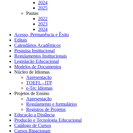
2024
2025
Pautas
2022
2023
2024
Acesso, Permanência e Êxito
Editais
Calendários Acadêmicos
Pesquisa Institucional
Regulamentos Institucionais
Legislação Educacional
Modelos de Documentos
Núcleo de Idiomas
Apresentação
TOEFL - ITP
e-Tec Idiomas
Projetos de Ensino
Apresentação
Regulamento e formulários
Registros de Projetos
Educação a Distância
Produção e Tecnologia Educacional
Catálogo de Cursos
Cursos Binacionais