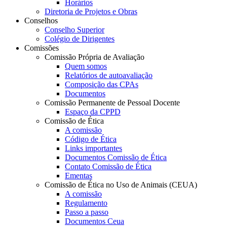
Horários
Diretoria de Projetos e Obras
Conselhos
Conselho Superior
Colégio de Dirigentes
Comissões
Comissão Própria de Avaliação
Quem somos
Relatórios de autoavaliação
Composição das CPAs
Documentos
Comissão Permanente de Pessoal Docente
Espaço da CPPD
Comissão de Ética
A comissão
Código de Ética
Links importantes
Documentos Comissão de Ética
Contato Comissão de Ética
Ementas
Comissão de Ética no Uso de Animais (CEUA)
A comissão
Regulamento
Passo a passo
Documentos Ceua