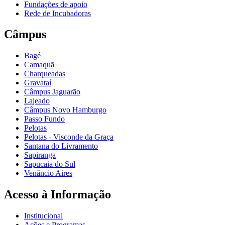
Fundações de apoio
Rede de Incubadoras
Câmpus
Bagé
Camaquã
Charqueadas
Gravataí
Câmpus Jaguarão
Lajeado
Câmpus Novo Hamburgo
Passo Fundo
Pelotas
Pelotas - Visconde da Graça
Santana do Livramento
Sapiranga
Sapucaia do Sul
Venâncio Aires
Acesso à Informação
Institucional
Ações e Programas