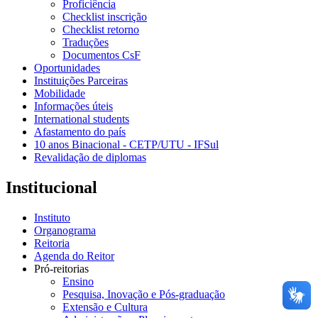
Proficiência
Checklist inscrição
Checklist retorno
Traduções
Documentos CsF
Oportunidades
Instituições Parceiras
Mobilidade
Informações úteis
International students
Afastamento do país
10 anos Binacional - CETP/UTU - IFSul
Revalidação de diplomas
Institucional
Instituto
Organograma
Reitoria
Agenda do Reitor
Pró-reitorias
Ensino
Pesquisa, Inovação e Pós-graduação
Extensão e Cultura