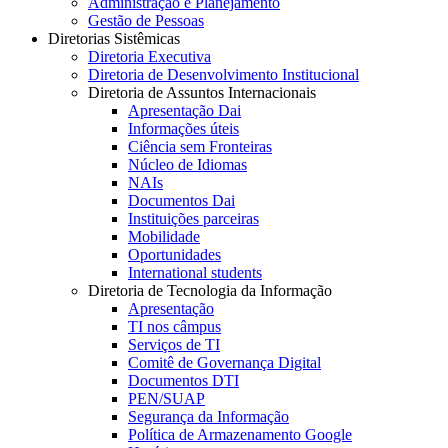
Administração e Planejamento
Gestão de Pessoas
Diretorias Sistêmicas
Diretoria Executiva
Diretoria de Desenvolvimento Institucional
Diretoria de Assuntos Internacionais
Apresentação Dai
Informações úteis
Ciência sem Fronteiras
Núcleo de Idiomas
NAIs
Documentos Dai
Instituições parceiras
Mobilidade
Oportunidades
International students
Diretoria de Tecnologia da Informação
Apresentação
TI nos câmpus
Serviços de TI
Comitê de Governança Digital
Documentos DTI
PEN/SUAP
Segurança da Informação
Política de Armazenamento Google