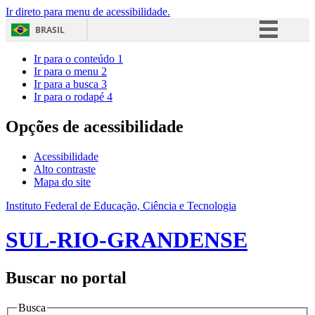
Ir direto para menu de acessibilidade.
BRASIL
Simplifique!
Ir para o conteúdo
1
Ir para o menu
2
Comunica BR
Ir para a busca
3
Ir para o rodapé
4
Participe
Acesso à informação
Opções de acessibilidade
Legislação
Acessibilidade
Canais
Alto contraste
Mapa do site
Instituto Federal de Educação, Ciência e Tecnologia
SUL-RIO-GRANDENSE
Buscar no portal
Busca