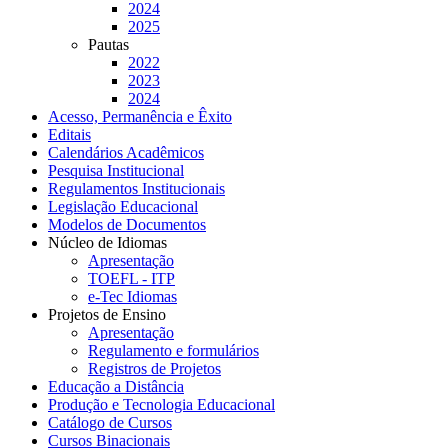
2024
2025
Pautas
2022
2023
2024
Acesso, Permanência e Êxito
Editais
Calendários Acadêmicos
Pesquisa Institucional
Regulamentos Institucionais
Legislação Educacional
Modelos de Documentos
Núcleo de Idiomas
Apresentação
TOEFL - ITP
e-Tec Idiomas
Projetos de Ensino
Apresentação
Regulamento e formulários
Registros de Projetos
Educação a Distância
Produção e Tecnologia Educacional
Catálogo de Cursos
Cursos Binacionais