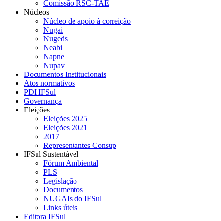
Comissão RSC-TAE
Núcleos
Núcleo de apoio à correição
Nugai
Nugeds
Neabi
Napne
Nupav
Documentos Institucionais
Atos normativos
PDI IFSul
Governança
Eleições
Eleições 2025
Eleições 2021
2017
Representantes Consup
IFSul Sustentável
Fórum Ambiental
PLS
Legislação
Documentos
NUGAIs do IFSul
Links úteis
Editora IFSul