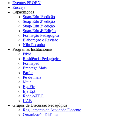
Eventos PROEN
Encceja
Capacitações
Suap-Edu 1ª edição
Suap-Edu 2ª edição
Suap-Edu 3ª edição
Suap-Edu 4ª Edição
Formação Pedagógica
Elaboração e Revisão
Nilo Peçanha
Programas Institucionais
Pibid
Residência Pedagógica
Formaped
Emprega Mais
Parfor
Pé-de-meia
Mtur
Eja-Fic
Eja-Ept
Rede e-TEC
UAB
Grupos de Discussão Pedagógica
Regulamento da Atividade Docente
Organização Didática