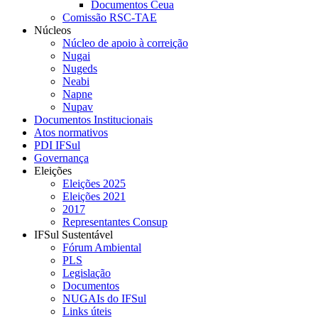
Documentos Ceua
Comissão RSC-TAE
Núcleos
Núcleo de apoio à correição
Nugai
Nugeds
Neabi
Napne
Nupav
Documentos Institucionais
Atos normativos
PDI IFSul
Governança
Eleições
Eleições 2025
Eleições 2021
2017
Representantes Consup
IFSul Sustentável
Fórum Ambiental
PLS
Legislação
Documentos
NUGAIs do IFSul
Links úteis