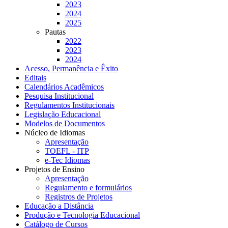
2023
2024
2025
Pautas
2022
2023
2024
Acesso, Permanência e Êxito
Editais
Calendários Acadêmicos
Pesquisa Institucional
Regulamentos Institucionais
Legislação Educacional
Modelos de Documentos
Núcleo de Idiomas
Apresentação
TOEFL - ITP
e-Tec Idiomas
Projetos de Ensino
Apresentação
Regulamento e formulários
Registros de Projetos
Educação a Distância
Produção e Tecnologia Educacional
Catálogo de Cursos