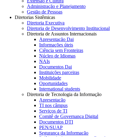
Extensão e Cultura
Administração e Planejamento
Gestão de Pessoas
Diretorias Sistêmicas
Diretoria Executiva
Diretoria de Desenvolvimento Institucional
Diretoria de Assuntos Internacionais
Apresentação Dai
Informações úteis
Ciência sem Fronteiras
Núcleo de Idiomas
NAIs
Documentos Dai
Instituições parceiras
Mobilidade
Oportunidades
International students
Diretoria de Tecnologia da Informação
Apresentação
TI nos câmpus
Serviços de TI
Comitê de Governança Digital
Documentos DTI
PEN/SUAP
Segurança da Informação