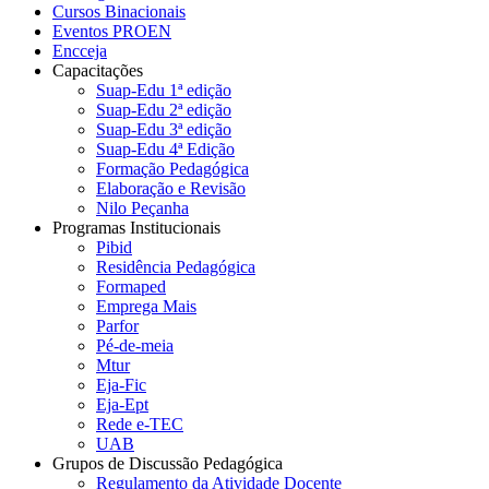
Cursos Binacionais
Eventos PROEN
Encceja
Capacitações
Suap-Edu 1ª edição
Suap-Edu 2ª edição
Suap-Edu 3ª edição
Suap-Edu 4ª Edição
Formação Pedagógica
Elaboração e Revisão
Nilo Peçanha
Programas Institucionais
Pibid
Residência Pedagógica
Formaped
Emprega Mais
Parfor
Pé-de-meia
Mtur
Eja-Fic
Eja-Ept
Rede e-TEC
UAB
Grupos de Discussão Pedagógica
Regulamento da Atividade Docente