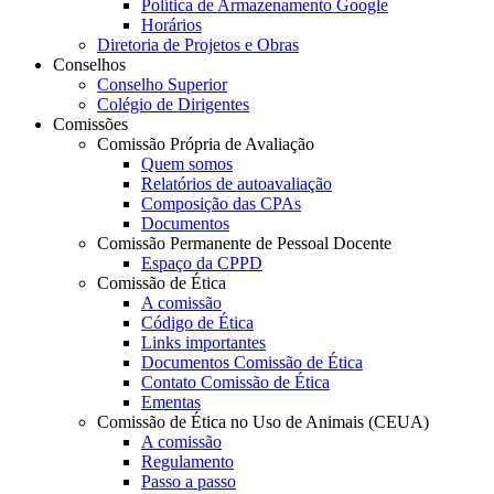
Política de Armazenamento Google
Horários
Diretoria de Projetos e Obras
Conselhos
Conselho Superior
Colégio de Dirigentes
Comissões
Comissão Própria de Avaliação
Quem somos
Relatórios de autoavaliação
Composição das CPAs
Documentos
Comissão Permanente de Pessoal Docente
Espaço da CPPD
Comissão de Ética
A comissão
Código de Ética
Links importantes
Documentos Comissão de Ética
Contato Comissão de Ética
Ementas
Comissão de Ética no Uso de Animais (CEUA)
A comissão
Regulamento
Passo a passo