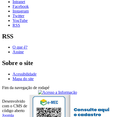
Intranet
Facebook
Instagram
Twitter
YouTube
RSS
RSS
O que é?
Assine
Sobre o site
Acessibilidade
Mapa do site
Fim da navegação de rodapé
Desenvolvido
com o CMS de
código aberto
Joomla