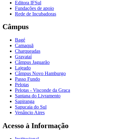
Editora IFSul
Fundações de apoio
Rede de Incubadoras
Câmpus
Bagé
Camaquã
Charqueadas
Gravataí
Câmpus Jaguarão
Lajeado
Câmpus Novo Hamburgo
Passo Fundo
Pelotas
Pelotas - Visconde da Graça
Santana do Livramento
Sapiranga
Sapucaia do Sul
Venâncio Aires
Acesso à Informação
Institucional