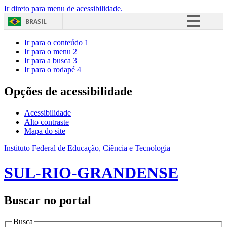
Ir direto para menu de acessibilidade.
BRASIL
Simplifique!
Ir para o conteúdo
1
Ir para o menu
2
Comunica BR
Ir para a busca
3
Ir para o rodapé
4
Participe
Acesso à informação
Opções de acessibilidade
Legislação
Acessibilidade
Canais
Alto contraste
Mapa do site
Instituto Federal de Educação, Ciência e Tecnologia
SUL-RIO-GRANDENSE
Buscar no portal
Busca