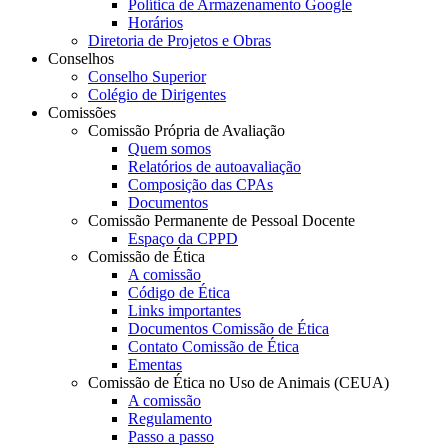
Política de Armazenamento Google
Horários
Diretoria de Projetos e Obras
Conselhos
Conselho Superior
Colégio de Dirigentes
Comissões
Comissão Própria de Avaliação
Quem somos
Relatórios de autoavaliação
Composição das CPAs
Documentos
Comissão Permanente de Pessoal Docente
Espaço da CPPD
Comissão de Ética
A comissão
Código de Ética
Links importantes
Documentos Comissão de Ética
Contato Comissão de Ética
Ementas
Comissão de Ética no Uso de Animais (CEUA)
A comissão
Regulamento
Passo a passo