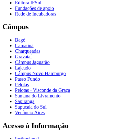
Editora IFSul
Fundações de apoio
Rede de Incubadoras
Câmpus
Bagé
Camaquã
Charqueadas
Gravataí
Câmpus Jaguarão
Lajeado
Câmpus Novo Hamburgo
Passo Fundo
Pelotas
Pelotas - Visconde da Graça
Santana do Livramento
Sapiranga
Sapucaia do Sul
Venâncio Aires
Acesso à Informação
Institucional