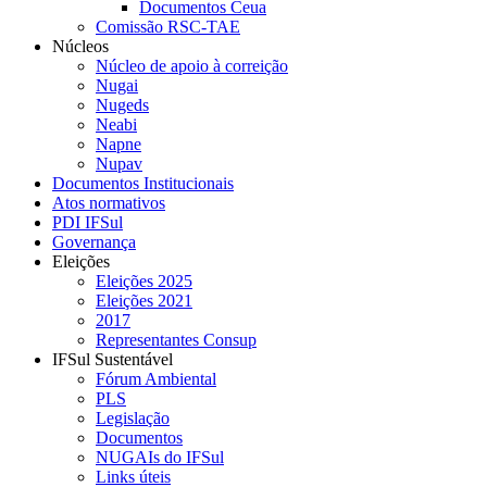
Documentos Ceua
Comissão RSC-TAE
Núcleos
Núcleo de apoio à correição
Nugai
Nugeds
Neabi
Napne
Nupav
Documentos Institucionais
Atos normativos
PDI IFSul
Governança
Eleições
Eleições 2025
Eleições 2021
2017
Representantes Consup
IFSul Sustentável
Fórum Ambiental
PLS
Legislação
Documentos
NUGAIs do IFSul
Links úteis