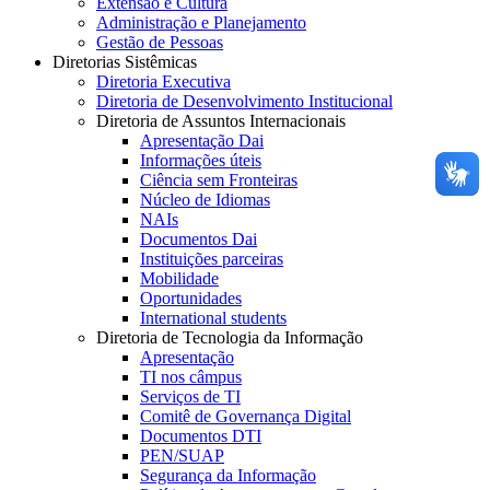
Extensão e Cultura
Administração e Planejamento
Gestão de Pessoas
Diretorias Sistêmicas
Diretoria Executiva
Diretoria de Desenvolvimento Institucional
Diretoria de Assuntos Internacionais
Apresentação Dai
Informações úteis
Ciência sem Fronteiras
Núcleo de Idiomas
NAIs
Documentos Dai
Instituições parceiras
Mobilidade
Oportunidades
International students
Diretoria de Tecnologia da Informação
Apresentação
TI nos câmpus
Serviços de TI
Comitê de Governança Digital
Documentos DTI
PEN/SUAP
Segurança da Informação