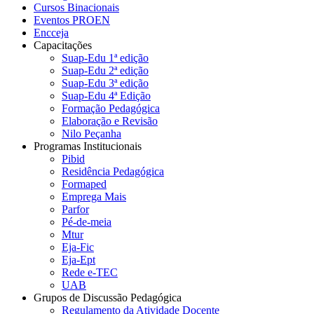
Cursos Binacionais
Eventos PROEN
Encceja
Capacitações
Suap-Edu 1ª edição
Suap-Edu 2ª edição
Suap-Edu 3ª edição
Suap-Edu 4ª Edição
Formação Pedagógica
Elaboração e Revisão
Nilo Peçanha
Programas Institucionais
Pibid
Residência Pedagógica
Formaped
Emprega Mais
Parfor
Pé-de-meia
Mtur
Eja-Fic
Eja-Ept
Rede e-TEC
UAB
Grupos de Discussão Pedagógica
Regulamento da Atividade Docente