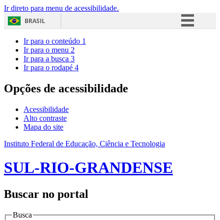
Ir direto para menu de acessibilidade.
BRASIL
Simplifique!
Ir para o conteúdo
1
Ir para o menu
2
Comunica BR
Ir para a busca
3
Ir para o rodapé
4
Participe
Acesso à informação
Opções de acessibilidade
Legislação
Acessibilidade
Canais
Alto contraste
Mapa do site
Instituto Federal de Educação, Ciência e Tecnologia
SUL-RIO-GRANDENSE
Buscar no portal
Busca