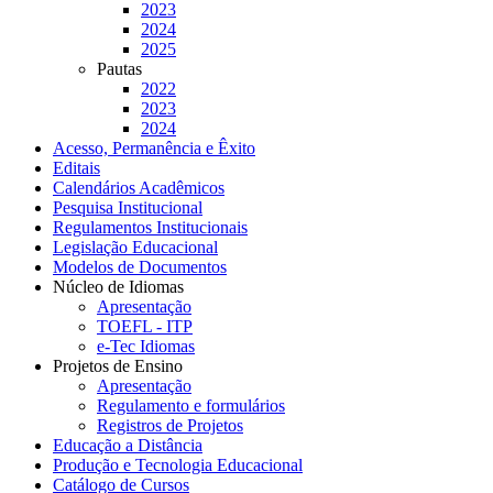
2023
2024
2025
Pautas
2022
2023
2024
Acesso, Permanência e Êxito
Editais
Calendários Acadêmicos
Pesquisa Institucional
Regulamentos Institucionais
Legislação Educacional
Modelos de Documentos
Núcleo de Idiomas
Apresentação
TOEFL - ITP
e-Tec Idiomas
Projetos de Ensino
Apresentação
Regulamento e formulários
Registros de Projetos
Educação a Distância
Produção e Tecnologia Educacional
Catálogo de Cursos