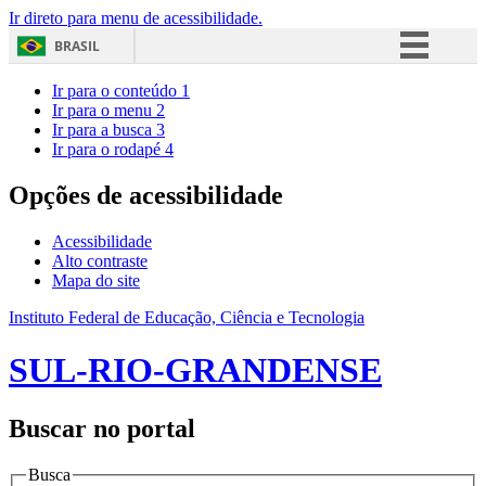
Ir direto para menu de acessibilidade.
BRASIL
Simplifique!
Ir para o conteúdo
1
Ir para o menu
2
Comunica BR
Ir para a busca
3
Ir para o rodapé
4
Participe
Acesso à informação
Opções de acessibilidade
Legislação
Acessibilidade
Canais
Alto contraste
Mapa do site
Instituto Federal de Educação, Ciência e Tecnologia
SUL-RIO-GRANDENSE
Buscar no portal
Busca