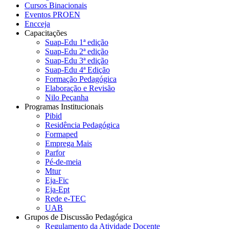
Cursos Binacionais
Eventos PROEN
Encceja
Capacitações
Suap-Edu 1ª edição
Suap-Edu 2ª edição
Suap-Edu 3ª edição
Suap-Edu 4ª Edição
Formação Pedagógica
Elaboração e Revisão
Nilo Peçanha
Programas Institucionais
Pibid
Residência Pedagógica
Formaped
Emprega Mais
Parfor
Pé-de-meia
Mtur
Eja-Fic
Eja-Ept
Rede e-TEC
UAB
Grupos de Discussão Pedagógica
Regulamento da Atividade Docente