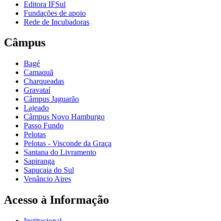
Editora IFSul
Fundações de apoio
Rede de Incubadoras
Câmpus
Bagé
Camaquã
Charqueadas
Gravataí
Câmpus Jaguarão
Lajeado
Câmpus Novo Hamburgo
Passo Fundo
Pelotas
Pelotas - Visconde da Graça
Santana do Livramento
Sapiranga
Sapucaia do Sul
Venâncio Aires
Acesso à Informação
Institucional