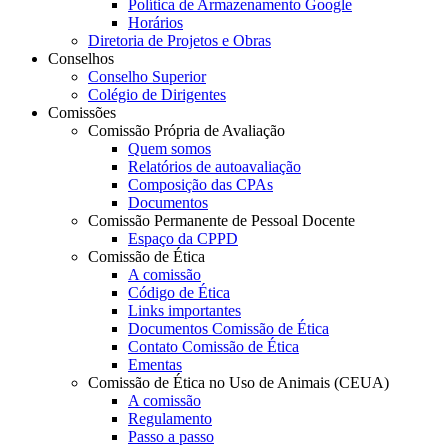
Política de Armazenamento Google
Horários
Diretoria de Projetos e Obras
Conselhos
Conselho Superior
Colégio de Dirigentes
Comissões
Comissão Própria de Avaliação
Quem somos
Relatórios de autoavaliação
Composição das CPAs
Documentos
Comissão Permanente de Pessoal Docente
Espaço da CPPD
Comissão de Ética
A comissão
Código de Ética
Links importantes
Documentos Comissão de Ética
Contato Comissão de Ética
Ementas
Comissão de Ética no Uso de Animais (CEUA)
A comissão
Regulamento
Passo a passo