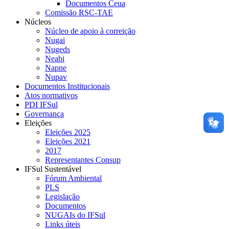
Documentos Ceua
Comissão RSC-TAE
Núcleos
Núcleo de apoio à correição
Nugai
Nugeds
Neabi
Napne
Nupav
Documentos Institucionais
Atos normativos
PDI IFSul
Governança
Eleições
Eleições 2025
Eleições 2021
2017
Representantes Consup
IFSul Sustentável
Fórum Ambiental
PLS
Legislação
Documentos
NUGAIs do IFSul
Links úteis