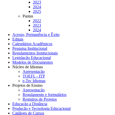
2023
2024
2025
Pautas
2022
2023
2024
Acesso, Permanência e Êxito
Editais
Calendários Acadêmicos
Pesquisa Institucional
Regulamentos Institucionais
Legislação Educacional
Modelos de Documentos
Núcleo de Idiomas
Apresentação
TOEFL - ITP
e-Tec Idiomas
Projetos de Ensino
Apresentação
Regulamento e formulários
Registros de Projetos
Educação a Distância
Produção e Tecnologia Educacional
Catálogo de Cursos