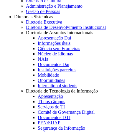
Extensão e Cultura
Administração e Planejamento
Gestão de Pessoas
Diretorias Sistêmicas
Diretoria Executiva
Diretoria de Desenvolvimento Institucional
Diretoria de Assuntos Internacionais
Apresentação Dai
Informações úteis
Ciência sem Fronteiras
Núcleo de Idiomas
NAIs
Documentos Dai
Instituições parceiras
Mobilidade
Oportunidades
International students
Diretoria de Tecnologia da Informação
Apresentação
TI nos câmpus
Serviços de TI
Comitê de Governança Digital
Documentos DTI
PEN/SUAP
Segurança da Informação