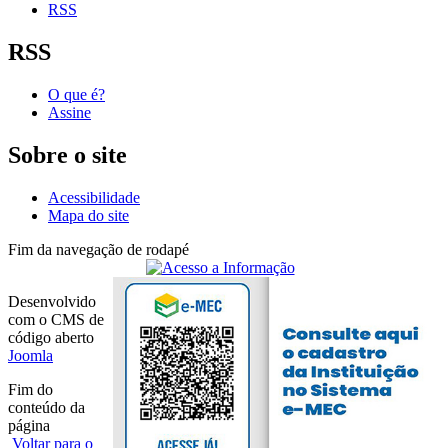
RSS
RSS
O que é?
Assine
Sobre o site
Acessibilidade
Mapa do site
Fim da navegação de rodapé
Desenvolvido
com o CMS de
código aberto
Joomla
Fim do
conteúdo da
página
Voltar para o