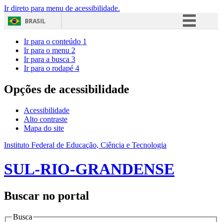
Ir direto para menu de acessibilidade.
BRASIL
Simplifique!
Ir para o conteúdo
1
Ir para o menu
2
Comunica BR
Ir para a busca
3
Ir para o rodapé
4
Participe
Acesso à informação
Opções de acessibilidade
Legislação
Acessibilidade
Canais
Alto contraste
Mapa do site
Instituto Federal de Educação, Ciência e Tecnologia
SUL-RIO-GRANDENSE
Buscar no portal
Busca