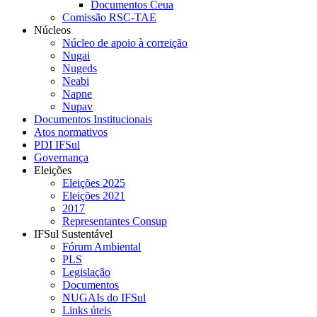
Documentos Ceua
Comissão RSC-TAE
Núcleos
Núcleo de apoio à correição
Nugai
Nugeds
Neabi
Napne
Nupav
Documentos Institucionais
Atos normativos
PDI IFSul
Governança
Eleições
Eleições 2025
Eleições 2021
2017
Representantes Consup
IFSul Sustentável
Fórum Ambiental
PLS
Legislação
Documentos
NUGAIs do IFSul
Links úteis