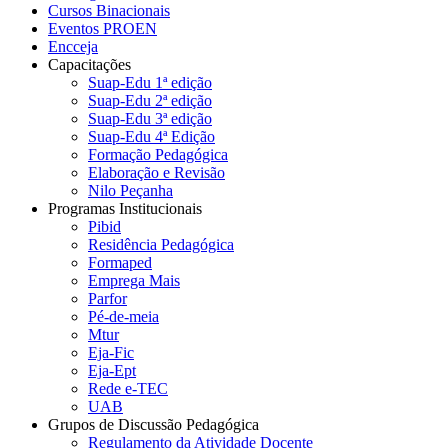
Cursos Binacionais
Eventos PROEN
Encceja
Capacitações
Suap-Edu 1ª edição
Suap-Edu 2ª edição
Suap-Edu 3ª edição
Suap-Edu 4ª Edição
Formação Pedagógica
Elaboração e Revisão
Nilo Peçanha
Programas Institucionais
Pibid
Residência Pedagógica
Formaped
Emprega Mais
Parfor
Pé-de-meia
Mtur
Eja-Fic
Eja-Ept
Rede e-TEC
UAB
Grupos de Discussão Pedagógica
Regulamento da Atividade Docente