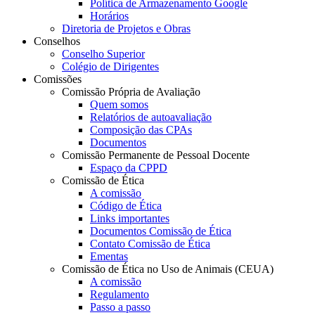
Política de Armazenamento Google
Horários
Diretoria de Projetos e Obras
Conselhos
Conselho Superior
Colégio de Dirigentes
Comissões
Comissão Própria de Avaliação
Quem somos
Relatórios de autoavaliação
Composição das CPAs
Documentos
Comissão Permanente de Pessoal Docente
Espaço da CPPD
Comissão de Ética
A comissão
Código de Ética
Links importantes
Documentos Comissão de Ética
Contato Comissão de Ética
Ementas
Comissão de Ética no Uso de Animais (CEUA)
A comissão
Regulamento
Passo a passo