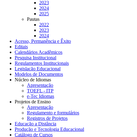
2023
2024
2025
Pautas
2022
2023
2024
Acesso, Permanência e Êxito
Editais
Calendários Acadêmicos
Pesquisa Institucional
Regulamentos Institucionais
Legislação Educacional
Modelos de Documentos
Núcleo de Idiomas
Apresentação
TOEFL - ITP
e-Tec Idiomas
Projetos de Ensino
Apresentação
Regulamento e formulários
Registros de Projetos
Educação a Distância
Produção e Tecnologia Educacional
Catálogo de Cursos