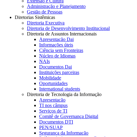
Extensão e Cultura
Administração e Planejamento
Gestão de Pessoas
Diretorias Sistêmicas
Diretoria Executiva
Diretoria de Desenvolvimento Institucional
Diretoria de Assuntos Internacionais
Apresentação Dai
Informações úteis
Ciência sem Fronteiras
Núcleo de Idiomas
NAIs
Documentos Dai
Instituições parceiras
Mobilidade
Oportunidades
International students
Diretoria de Tecnologia da Informação
Apresentação
TI nos câmpus
Serviços de TI
Comitê de Governança Digital
Documentos DTI
PEN/SUAP
Segurança da Informação