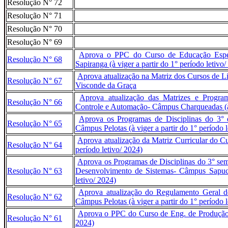
Resolução N° 72
Resolução N° 71
Resolução N° 70
Resolução N° 69
Aprova o PPC do Curso de Educação Espec
Resolução N° 68
Sapiranga (à viger a partir do 1° período letivo
Aprova atualização na Matriz dos Cursos de L
Resolução N° 67
Visconde da Graça
Aprova atualização das Matrizes e Progra
Resolução N° 66
Controle e Automação- Câmpus Charqueadas (à v
Aprova os Programas de Disciplinas do 3°
Resolução N° 65
Câmpus Pelotas (à viger a partir do 1° período l
Aprova atualização da Matriz Curricular do Cu
Resolução N° 64
período letivo/ 2024)
Aprova os Programas de Disciplinas do 3° sem
Resolução N° 63
Desenvolvimento de Sistemas- Câmpus Sapucai
letivo/ 2024)
Aprova atualização do Regulamento Geral d
Resolução N° 62
Câmpus Pelotas (à viger a partir do 1° período l
Aprova o PPC do Curso de Eng. de Produção Ea
Resolução N° 61
2024)