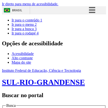
Ir direto para menu de acessibilidade.
BRASIL
Simplifique!
Ir para o conteúdo
1
Ir para o menu
2
Comunica BR
Ir para a busca
3
Ir para o rodapé
4
Participe
Acesso à informação
Opções de acessibilidade
Legislação
Acessibilidade
Canais
Alto contraste
Mapa do site
Instituto Federal de Educação, Ciência e Tecnologia
SUL-RIO-GRANDENSE
Buscar no portal
Busca