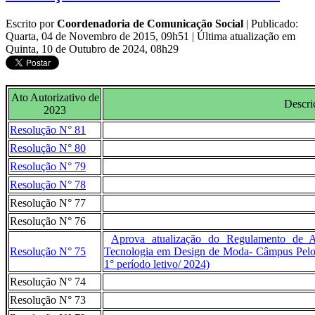
Escrito por
Coordenadoria de Comunicação Social
|
Publicado:
Quarta, 04 de Novembro de 2015, 09h51
|
Última atualização em
Quinta, 10 de Outubro de 2024, 08h29
Ato Autorizativo de
Descri
2023
Resolução N° 81
Resolução N° 80
Resolução N° 79
Resolução N° 78
Resolução N° 77
Resolução N° 76
Aprova atualização do Regulamento de A
Resolução N° 75
Tecnologia em Design de Moda- Câmpus Pelota
1° período letivo/ 2024)
Resolução N° 74
Resolução N° 73