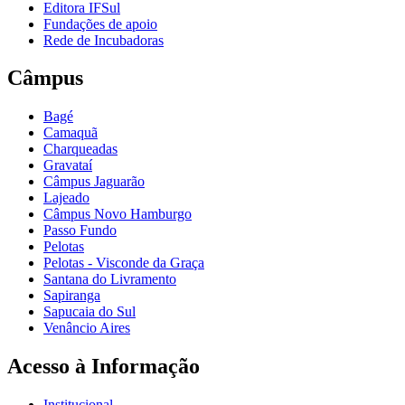
Editora IFSul
Fundações de apoio
Rede de Incubadoras
Câmpus
Bagé
Camaquã
Charqueadas
Gravataí
Câmpus Jaguarão
Lajeado
Câmpus Novo Hamburgo
Passo Fundo
Pelotas
Pelotas - Visconde da Graça
Santana do Livramento
Sapiranga
Sapucaia do Sul
Venâncio Aires
Acesso à Informação
Institucional