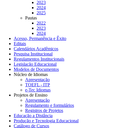
2023
2024
2025
Pautas
2022
2023
2024
Acesso, Permanência e Êxito
Editais
Calendários Acadêmicos
Pesquisa Institucional
Regulamentos Institucionais
Legislação Educacional
Modelos de Documentos
Núcleo de Idiomas
Apresentação
TOEFL - ITP
e-Tec Idiomas
Projetos de Ensino
Apresentação
Regulamento e formulários
Registros de Projetos
Educação a Distância
Produção e Tecnologia Educacional
Catálogo de Cursos