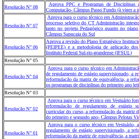
Aprova PPC e Programas de Disciplinas 
Resolução N° 08
Computação- Câmpus Passo Fundo (à viger a par
Aprova para o curso técnico em Administração,
processo seletivo do CT Administração integ
Resolução N° 07
tanto no projeto Pedagógico quanto no plano
Câmpus Sapucaia do Sul
Aprova a revisão do Plano Estratégico Instituc
Resolução N° 06
(PEIPEE) e a metodologia de aplicação dos 
Instituto Federal Sul-rio-grandense (IFSUL)
Resolução N° 05
Aprova para o curso técnico em Administraçã
de regulamento de estágio supervisionado, a re
Resolução N° 04
reformulação da matriz de equivalência, a refor
os programas de disciplinas do primeiro ano let
Resolução N° 03
Aprova para o curso técnico em Vestuário fo
reformulação de regulamento de estágio su
Resolução N° 02
curricular do curso, a reformulação da matriz d
do primeiro e segundo ano- Câmpus Pelotas Vi
Aprova para o curso técnico em Vestuário, 
regulamento de estágio supervisionado, a ref
Resolução N° 01
reformulação da matriz de equivalência, a matri