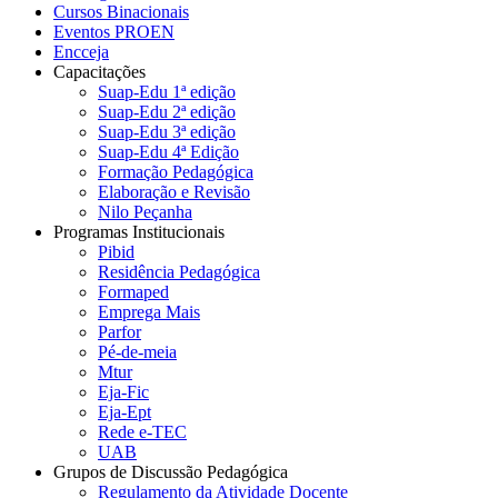
Cursos Binacionais
Eventos PROEN
Encceja
Capacitações
Suap-Edu 1ª edição
Suap-Edu 2ª edição
Suap-Edu 3ª edição
Suap-Edu 4ª Edição
Formação Pedagógica
Elaboração e Revisão
Nilo Peçanha
Programas Institucionais
Pibid
Residência Pedagógica
Formaped
Emprega Mais
Parfor
Pé-de-meia
Mtur
Eja-Fic
Eja-Ept
Rede e-TEC
UAB
Grupos de Discussão Pedagógica
Regulamento da Atividade Docente