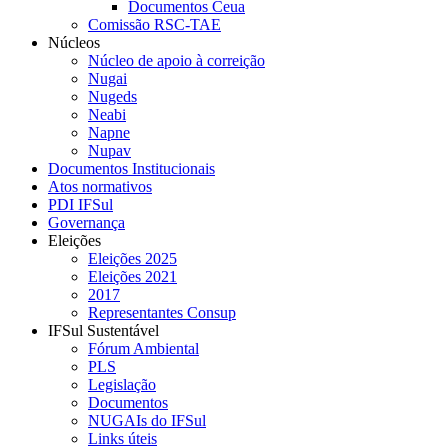
Documentos Ceua
Comissão RSC-TAE
Núcleos
Núcleo de apoio à correição
Nugai
Nugeds
Neabi
Napne
Nupav
Documentos Institucionais
Atos normativos
PDI IFSul
Governança
Eleições
Eleições 2025
Eleições 2021
2017
Representantes Consup
IFSul Sustentável
Fórum Ambiental
PLS
Legislação
Documentos
NUGAIs do IFSul
Links úteis