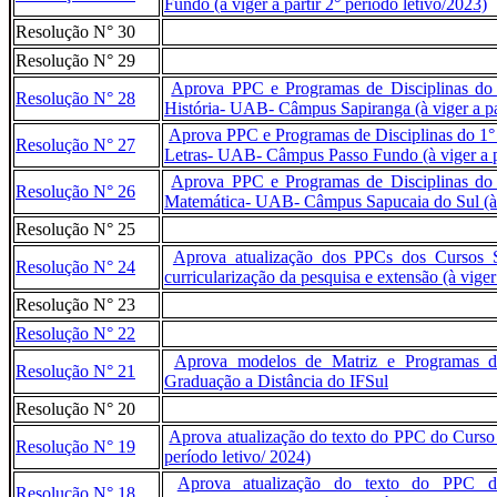
Fundo (à viger a partir 2° período letivo/2023)
Resolução N° 30
Resolução N° 29
Aprova PPC e Programas de Disciplinas do 
Resolução N° 28
História- UAB- Câmpus Sapiranga (à viger a par
Aprova PPC e Programas de Disciplinas do 1° 
Resolução N° 27
Letras- UAB- Câmpus Passo Fundo (à viger a pa
Aprova PPC e Programas de Disciplinas do 
Resolução N° 26
Matemática- UAB- Câmpus Sapucaia do Sul (à vi
Resolução N° 25
Aprova atualização dos PPCs dos Cursos 
Resolução N° 24
curricularização da pesquisa e extensão (à viger
Resolução N° 23
Resolução N° 22
Aprova modelos de Matriz e Programas de
Resolução N° 21
Graduação a Distância do IFSul
Resolução N° 20
Aprova atualização do texto do PPC do Curso 
Resolução N° 19
período letivo/ 2024)
Aprova atualização do texto do PPC 
Resolução N° 18