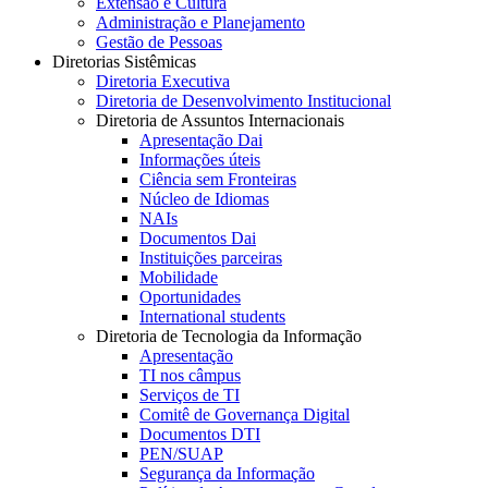
Extensão e Cultura
Administração e Planejamento
Gestão de Pessoas
Diretorias Sistêmicas
Diretoria Executiva
Diretoria de Desenvolvimento Institucional
Diretoria de Assuntos Internacionais
Apresentação Dai
Informações úteis
Ciência sem Fronteiras
Núcleo de Idiomas
NAIs
Documentos Dai
Instituições parceiras
Mobilidade
Oportunidades
International students
Diretoria de Tecnologia da Informação
Apresentação
TI nos câmpus
Serviços de TI
Comitê de Governança Digital
Documentos DTI
PEN/SUAP
Segurança da Informação