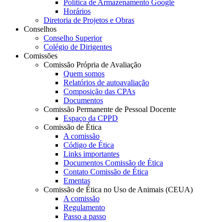
Política de Armazenamento Google
Horários
Diretoria de Projetos e Obras
Conselhos
Conselho Superior
Colégio de Dirigentes
Comissões
Comissão Própria de Avaliação
Quem somos
Relatórios de autoavaliação
Composição das CPAs
Documentos
Comissão Permanente de Pessoal Docente
Espaço da CPPD
Comissão de Ética
A comissão
Código de Ética
Links importantes
Documentos Comissão de Ética
Contato Comissão de Ética
Ementas
Comissão de Ética no Uso de Animais (CEUA)
A comissão
Regulamento
Passo a passo