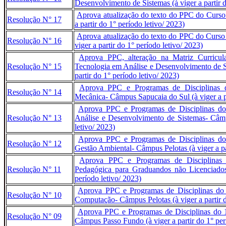
Desenvolvimento de Sistemas (à viger a partir d
Aprova atualização do texto do PPC do Curso
Resolução N° 17
a partir do 1° período letivo/ 2023)
Aprova atualização do texto do PPC do Curso 
Resolução N° 16
viger a partir do 1° período letivo/ 2023)
Aprova PPC, alteração na Matriz Curricul
Resolução N° 15
Tecnologia em Análise e Desenvolvimento de S
partir do 1° período letivo/ 2023)
Aprova PPC e Programas de Disciplinas 
Resolução N° 14
Mecânica- Câmpus Sapucaia do Sul (à viger a pa
Aprova PPC e Programas de Disciplinas do
Resolução N° 13
Análise e Desenvolvimento de Sistemas- Câmpu
letivo/ 2023)
Aprova PPC e Programas de Disciplinas do
Resolução N° 12
Gestão Ambiental- Câmpus Pelotas (à viger a par
Aprova PPC e Programas de Disciplinas
Resolução N° 11
Pedagógica para Graduandos não Licenciados
período letivo/ 2023)
Aprova PPC e Programas de Disciplinas do 
Resolução N° 10
Computação- Câmpus Pelotas (à viger a partir d
Aprova PPC e Programas de Disciplinas do 1
Resolução N° 09
Câmpus Passo Fundo (à viger a partir do 1° per