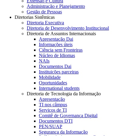
Extensão e Cultura
Administração e Planejamento
Gestão de Pessoas
Diretorias Sistêmicas
Diretoria Executiva
Diretoria de Desenvolvimento Institucional
Diretoria de Assuntos Internacionais
Apresentação Dai
Informações úteis
Ciência sem Fronteiras
Núcleo de Idiomas
NAIs
Documentos Dai
Instituições parceiras
Mobilidade
Oportunidades
International students
Diretoria de Tecnologia da Informação
Apresentação
TI nos câmpus
Serviços de TI
Comitê de Governança Digital
Documentos DTI
PEN/SUAP
Segurança da Informação