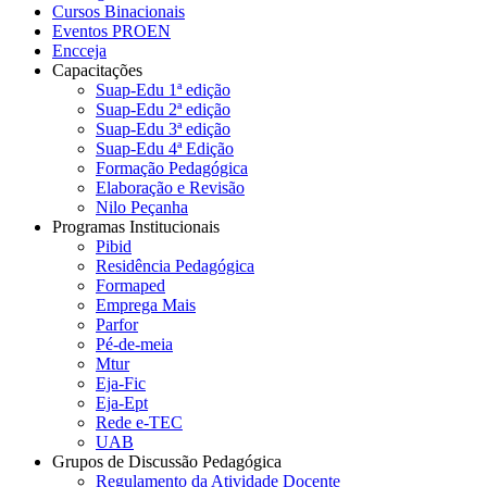
Cursos Binacionais
Eventos PROEN
Encceja
Capacitações
Suap-Edu 1ª edição
Suap-Edu 2ª edição
Suap-Edu 3ª edição
Suap-Edu 4ª Edição
Formação Pedagógica
Elaboração e Revisão
Nilo Peçanha
Programas Institucionais
Pibid
Residência Pedagógica
Formaped
Emprega Mais
Parfor
Pé-de-meia
Mtur
Eja-Fic
Eja-Ept
Rede e-TEC
UAB
Grupos de Discussão Pedagógica
Regulamento da Atividade Docente