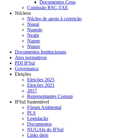
Documentos Ceua
Comissão RSC-TAE
Núcleos
Núcleo de apoio à correição
Nugai
Nugeds
Neabi
Napne
Nupav
Documentos Institucionais
Atos normativos
PDI IFSul
Governança
Eleições
Eleições 2025
Eleições 2021
2017
Representantes Consup
IFSul Sustentável
Fórum Ambiental
PLS
Legislação
Documentos
NUGAIs do IFSul
Links úteis