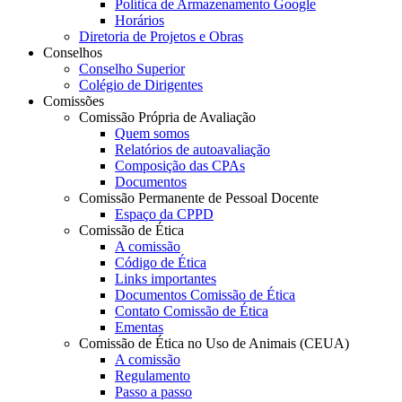
Política de Armazenamento Google
Horários
Diretoria de Projetos e Obras
Conselhos
Conselho Superior
Colégio de Dirigentes
Comissões
Comissão Própria de Avaliação
Quem somos
Relatórios de autoavaliação
Composição das CPAs
Documentos
Comissão Permanente de Pessoal Docente
Espaço da CPPD
Comissão de Ética
A comissão
Código de Ética
Links importantes
Documentos Comissão de Ética
Contato Comissão de Ética
Ementas
Comissão de Ética no Uso de Animais (CEUA)
A comissão
Regulamento
Passo a passo