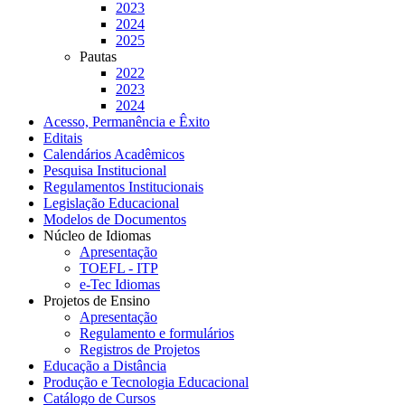
2023
2024
2025
Pautas
2022
2023
2024
Acesso, Permanência e Êxito
Editais
Calendários Acadêmicos
Pesquisa Institucional
Regulamentos Institucionais
Legislação Educacional
Modelos de Documentos
Núcleo de Idiomas
Apresentação
TOEFL - ITP
e-Tec Idiomas
Projetos de Ensino
Apresentação
Regulamento e formulários
Registros de Projetos
Educação a Distância
Produção e Tecnologia Educacional
Catálogo de Cursos