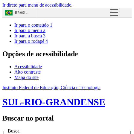
Ir direto para menu de acessibilidade.
BRASIL
Simplifique!
Ir para o conteúdo
1
Ir para o menu
2
Comunica BR
Ir para a busca
3
Ir para o rodapé
4
Participe
Acesso à informação
Opções de acessibilidade
Legislação
Acessibilidade
Canais
Alto contraste
Mapa do site
Instituto Federal de Educação, Ciência e Tecnologia
SUL-RIO-GRANDENSE
Buscar no portal
Busca