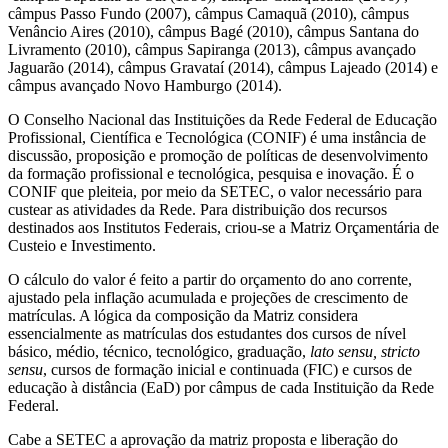
câmpus Passo Fundo (2007), câmpus Camaquã (2010), câmpus
Venâncio Aires (2010), câmpus Bagé (2010), câmpus Santana do
Livramento (2010), câmpus Sapiranga (2013), câmpus avançado
Jaguarão (2014), câmpus Gravataí (2014), câmpus Lajeado (2014) e
câmpus avançado Novo Hamburgo (2014).
O Conselho Nacional das Instituições da Rede Federal de Educação
Profissional, Científica e Tecnológica (CONIF) é uma instância de
discussão, proposição e promoção de políticas de desenvolvimento
da formação profissional e tecnológica, pesquisa e inovação. É o
CONIF que pleiteia, por meio da SETEC, o valor necessário para
custear as atividades da Rede. Para distribuição dos recursos
destinados aos Institutos Federais, criou-se a Matriz Orçamentária de
Custeio e Investimento.
O cálculo do valor é feito a partir do orçamento do ano corrente,
ajustado pela inflação acumulada e projeções de crescimento de
matrículas. A lógica da composição da Matriz considera
essencialmente as matrículas dos estudantes dos cursos de nível
básico, médio, técnico, tecnológico, graduação,
lato sensu, stricto
sensu
, cursos de formação inicial e continuada (FIC) e cursos de
educação à distância (EaD) por câmpus de cada Instituição da Rede
Federal.
Cabe a SETEC a aprovação da matriz proposta e liberação do