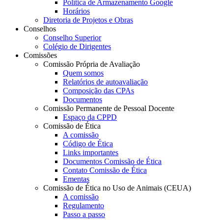
Política de Armazenamento Google
Horários
Diretoria de Projetos e Obras
Conselhos
Conselho Superior
Colégio de Dirigentes
Comissões
Comissão Própria de Avaliação
Quem somos
Relatórios de autoavaliação
Composição das CPAs
Documentos
Comissão Permanente de Pessoal Docente
Espaço da CPPD
Comissão de Ética
A comissão
Código de Ética
Links importantes
Documentos Comissão de Ética
Contato Comissão de Ética
Ementas
Comissão de Ética no Uso de Animais (CEUA)
A comissão
Regulamento
Passo a passo