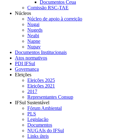
Documentos Ceua
Comissão RSC-TAE
Núcleos
Núcleo de apoio à correição
Nugai
Nugeds
Neabi
Napne
Nupav
Documentos Institucionais
Atos normativos
PDI IFSul
Governança
Eleições
Eleições 2025
Eleições 2021
2017
Representantes Consup
IFSul Sustentável
Fórum Ambiental
PLS
Legislação
Documentos
NUGAIs do IFSul
Links úteis