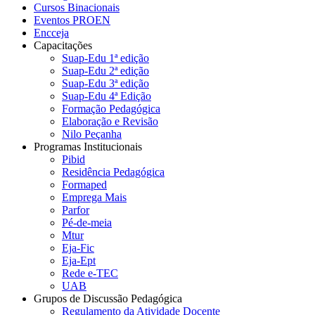
Cursos Binacionais
Eventos PROEN
Encceja
Capacitações
Suap-Edu 1ª edição
Suap-Edu 2ª edição
Suap-Edu 3ª edição
Suap-Edu 4ª Edição
Formação Pedagógica
Elaboração e Revisão
Nilo Peçanha
Programas Institucionais
Pibid
Residência Pedagógica
Formaped
Emprega Mais
Parfor
Pé-de-meia
Mtur
Eja-Fic
Eja-Ept
Rede e-TEC
UAB
Grupos de Discussão Pedagógica
Regulamento da Atividade Docente