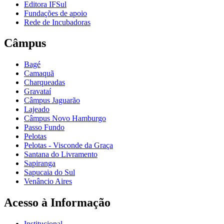
Editora IFSul
Fundações de apoio
Rede de Incubadoras
Câmpus
Bagé
Camaquã
Charqueadas
Gravataí
Câmpus Jaguarão
Lajeado
Câmpus Novo Hamburgo
Passo Fundo
Pelotas
Pelotas - Visconde da Graça
Santana do Livramento
Sapiranga
Sapucaia do Sul
Venâncio Aires
Acesso à Informação
Institucional