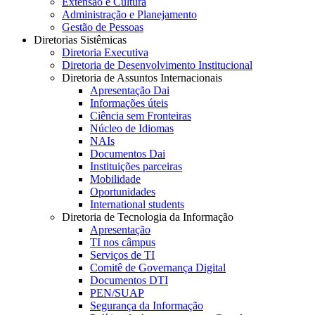
Extensão e Cultura
Administração e Planejamento
Gestão de Pessoas
Diretorias Sistêmicas
Diretoria Executiva
Diretoria de Desenvolvimento Institucional
Diretoria de Assuntos Internacionais
Apresentação Dai
Informações úteis
Ciência sem Fronteiras
Núcleo de Idiomas
NAIs
Documentos Dai
Instituições parceiras
Mobilidade
Oportunidades
International students
Diretoria de Tecnologia da Informação
Apresentação
TI nos câmpus
Serviços de TI
Comitê de Governança Digital
Documentos DTI
PEN/SUAP
Segurança da Informação