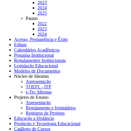
2023
2024
2025
Pautas
2022
2023
2024
Acesso, Permanência e Êxito
Editais
Calendários Acadêmicos
Pesquisa Institucional
Regulamentos Institucionais
Legislação Educacional
Modelos de Documentos
Núcleo de Idiomas
Apresentação
TOEFL - ITP
e-Tec Idiomas
Projetos de Ensino
Apresentação
Regulamento e formulários
Registros de Projetos
Educação a Distância
Produção e Tecnologia Educacional
Catálogo de Cursos