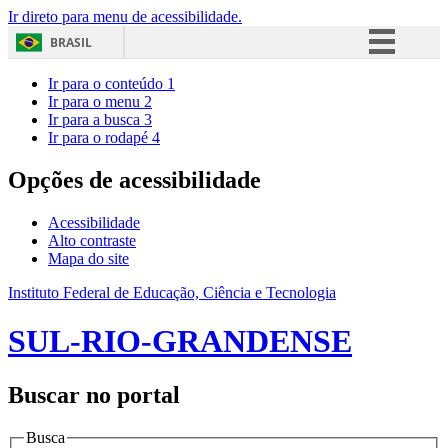
Ir direto para menu de acessibilidade.
BRASIL
Simplifique!
Ir para o conteúdo
1
Ir para o menu
2
Comunica BR
Ir para a busca
3
Ir para o rodapé
4
Participe
Acesso à informação
Opções de acessibilidade
Legislação
Acessibilidade
Canais
Alto contraste
Mapa do site
Instituto Federal de Educação, Ciência e Tecnologia
SUL-RIO-GRANDENSE
Buscar no portal
Busca