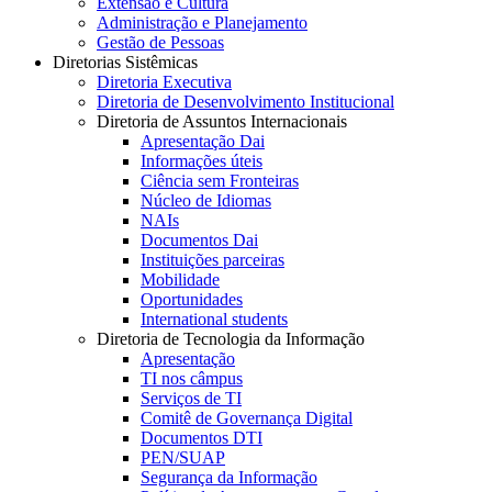
Extensão e Cultura
Administração e Planejamento
Gestão de Pessoas
Diretorias Sistêmicas
Diretoria Executiva
Diretoria de Desenvolvimento Institucional
Diretoria de Assuntos Internacionais
Apresentação Dai
Informações úteis
Ciência sem Fronteiras
Núcleo de Idiomas
NAIs
Documentos Dai
Instituições parceiras
Mobilidade
Oportunidades
International students
Diretoria de Tecnologia da Informação
Apresentação
TI nos câmpus
Serviços de TI
Comitê de Governança Digital
Documentos DTI
PEN/SUAP
Segurança da Informação