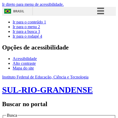
Ir direto para menu de acessibilidade.
BRASIL
Simplifique!
Ir para o conteúdo
1
Ir para o menu
2
Comunica BR
Ir para a busca
3
Ir para o rodapé
4
Participe
Acesso à informação
Opções de acessibilidade
Legislação
Acessibilidade
Canais
Alto contraste
Mapa do site
Instituto Federal de Educação, Ciência e Tecnologia
SUL-RIO-GRANDENSE
Buscar no portal
Busca