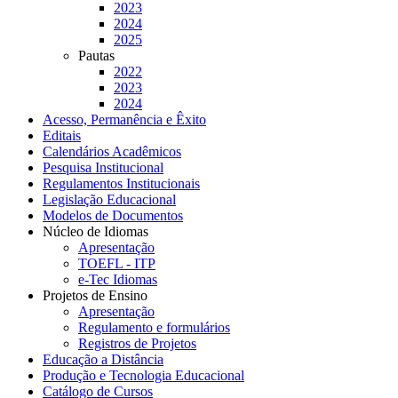
2023
2024
2025
Pautas
2022
2023
2024
Acesso, Permanência e Êxito
Editais
Calendários Acadêmicos
Pesquisa Institucional
Regulamentos Institucionais
Legislação Educacional
Modelos de Documentos
Núcleo de Idiomas
Apresentação
TOEFL - ITP
e-Tec Idiomas
Projetos de Ensino
Apresentação
Regulamento e formulários
Registros de Projetos
Educação a Distância
Produção e Tecnologia Educacional
Catálogo de Cursos