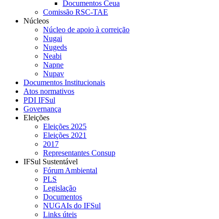
Documentos Ceua
Comissão RSC-TAE
Núcleos
Núcleo de apoio à correição
Nugai
Nugeds
Neabi
Napne
Nupav
Documentos Institucionais
Atos normativos
PDI IFSul
Governança
Eleições
Eleições 2025
Eleições 2021
2017
Representantes Consup
IFSul Sustentável
Fórum Ambiental
PLS
Legislação
Documentos
NUGAIs do IFSul
Links úteis