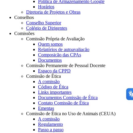
Política de Armazenamento Google
Horários
Diretoria de Projetos e Obras
Conselhos
Conselho Superior
Colégio de Dirigentes
Comissões
Comissão Própria de Avaliação
Quem somos
Relatórios de autoavaliação
Composição das CPAs
Documentos
Comissão Permanente de Pessoal Docente
Espaço da CPPD
Comissão de Ética
A comissão
Código de Ética
Links importantes
Documentos Comissão de Ética
Contato Comissão de Ética
Ementas
Comissão de Ética no Uso de Animais (CEUA)
A comissão
Regulamento
Passo a passo