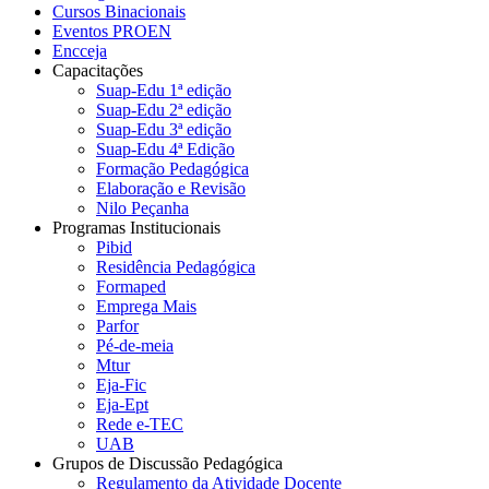
Cursos Binacionais
Eventos PROEN
Encceja
Capacitações
Suap-Edu 1ª edição
Suap-Edu 2ª edição
Suap-Edu 3ª edição
Suap-Edu 4ª Edição
Formação Pedagógica
Elaboração e Revisão
Nilo Peçanha
Programas Institucionais
Pibid
Residência Pedagógica
Formaped
Emprega Mais
Parfor
Pé-de-meia
Mtur
Eja-Fic
Eja-Ept
Rede e-TEC
UAB
Grupos de Discussão Pedagógica
Regulamento da Atividade Docente