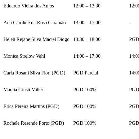
Eduardo Vieira dos Anjos
12:00 – 13:30
12:0
Ana Caroline da Rosa Caramão
13:00 – 17:00
-
Helen Rejane Silva Maciel Diogo
13:30 – 18:00
PGD 
Monica Strelow Vahl
14:00 – 17:00
14:0
Carla Rosani Silva Fiori (PGD)
PGD Parcial
14:0
Marcia Giusti Miller
PGD 100%
PGD
Erica Pereira Martins (PGD)
PGD 100%
PGD
Rochele Resende Porto (PGD)
PGD 100%
PGD