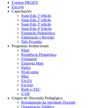
Eventos PROEN
Encceja
Capacitações
Suap-Edu 1ª edição
Suap-Edu 2ª edição
Suap-Edu 3ª edição
Suap-Edu 4ª Edição
Formação Pedagógica
Elaboração e Revisão
Nilo Peçanha
Programas Institucionais
Pibid
Residência Pedagógica
Formaped
Emprega Mais
Parfor
Pé-de-meia
Mtur
Eja-Fic
Eja-Ept
Rede e-TEC
UAB
Grupos de Discussão Pedagógica
Regulamento da Atividade Docente
Organização Didática