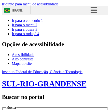
Ir direto para menu de acessibilidade.
BRASIL
Simplifique!
Ir para o conteúdo
1
Ir para o menu
2
Comunica BR
Ir para a busca
3
Ir para o rodapé
4
Participe
Acesso à informação
Opções de acessibilidade
Legislação
Acessibilidade
Canais
Alto contraste
Mapa do site
Instituto Federal de Educação, Ciência e Tecnologia
SUL-RIO-GRANDENSE
Buscar no portal
Busca