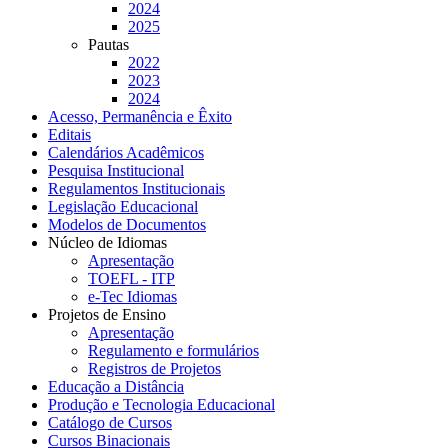
2024
2025
Pautas
2022
2023
2024
Acesso, Permanência e Êxito
Editais
Calendários Acadêmicos
Pesquisa Institucional
Regulamentos Institucionais
Legislação Educacional
Modelos de Documentos
Núcleo de Idiomas
Apresentação
TOEFL - ITP
e-Tec Idiomas
Projetos de Ensino
Apresentação
Regulamento e formulários
Registros de Projetos
Educação a Distância
Produção e Tecnologia Educacional
Catálogo de Cursos
Cursos Binacionais