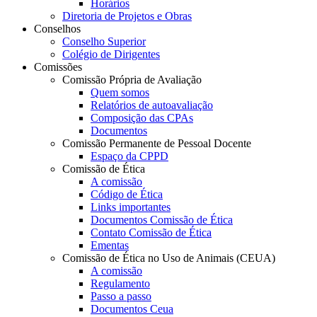
Horários
Diretoria de Projetos e Obras
Conselhos
Conselho Superior
Colégio de Dirigentes
Comissões
Comissão Própria de Avaliação
Quem somos
Relatórios de autoavaliação
Composição das CPAs
Documentos
Comissão Permanente de Pessoal Docente
Espaço da CPPD
Comissão de Ética
A comissão
Código de Ética
Links importantes
Documentos Comissão de Ética
Contato Comissão de Ética
Ementas
Comissão de Ética no Uso de Animais (CEUA)
A comissão
Regulamento
Passo a passo
Documentos Ceua