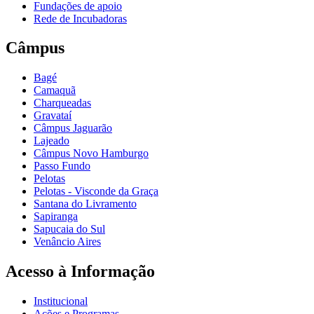
Fundações de apoio
Rede de Incubadoras
Câmpus
Bagé
Camaquã
Charqueadas
Gravataí
Câmpus Jaguarão
Lajeado
Câmpus Novo Hamburgo
Passo Fundo
Pelotas
Pelotas - Visconde da Graça
Santana do Livramento
Sapiranga
Sapucaia do Sul
Venâncio Aires
Acesso à Informação
Institucional
Ações e Programas