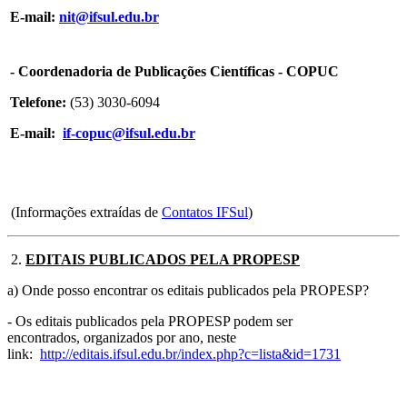
E-mail:
nit@ifsul.edu.br
- Coordenadoria de Publicações Científicas - COPUC
Telefone:
(53) 3030-6094
E-mail:
if-copuc@ifsul.edu.br
(Informações extraídas de
Contatos IFSul
)
2.
EDITAIS PUBLICADOS PELA PROPESP
a) Onde posso encontrar os editais publicados pela PROPESP?
- Os editais publicados pela PROPESP podem ser
encontrados, organizados por ano, neste
link:
http://editais.ifsul.edu.br/index.php?c=lista&id=1731