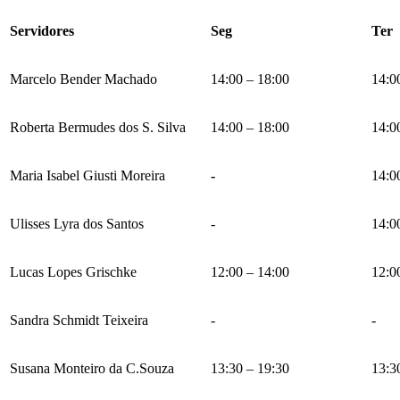
Servidores
Seg
Ter
Marcelo Bender Machado
14:00 – 18:00
14:0
Roberta Bermudes dos S. Silva
14:00 – 18:00
14:0
Maria Isabel Giusti Moreira
-
14:0
Ulisses Lyra dos Santos
-
14:0
Lucas Lopes Grischke
12:00 – 14:00
12:0
Sandra Schmidt Teixeira
-
-
Susana Monteiro da C.Souza
13:30 – 19:30
13:3