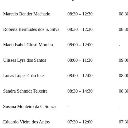
Marcelo Bender Machado
08:30 – 12:30
08:3
Roberta Bermudes dos S. Silva
08:30 – 12:30
08:3
Maria Isabel Giusti Moreira
08:00 – 12:00
-
Ulisses Lyra dos Santos
08:00 – 11:30
09:0
Lucas Lopes Grischke
08:00 – 12:00
08:0
Sandra Schmidt Teixeira
08:30 – 14:30
08:3
Susana Monteiro da C.Souza
-
-
Eduardo Vieira dos Anjos
07:30 – 12:00
07:3