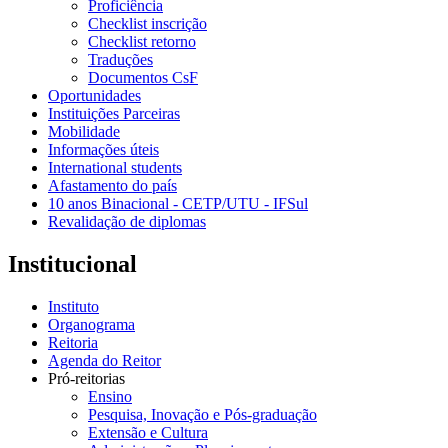
Proficiência
Checklist inscrição
Checklist retorno
Traduções
Documentos CsF
Oportunidades
Instituições Parceiras
Mobilidade
Informações úteis
International students
Afastamento do país
10 anos Binacional - CETP/UTU - IFSul
Revalidação de diplomas
Institucional
Instituto
Organograma
Reitoria
Agenda do Reitor
Pró-reitorias
Ensino
Pesquisa, Inovação e Pós-graduação
Extensão e Cultura