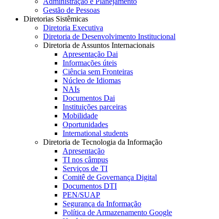
Administração e Planejamento
Gestão de Pessoas
Diretorias Sistêmicas
Diretoria Executiva
Diretoria de Desenvolvimento Institucional
Diretoria de Assuntos Internacionais
Apresentação Dai
Informações úteis
Ciência sem Fronteiras
Núcleo de Idiomas
NAIs
Documentos Dai
Instituições parceiras
Mobilidade
Oportunidades
International students
Diretoria de Tecnologia da Informação
Apresentação
TI nos câmpus
Serviços de TI
Comitê de Governança Digital
Documentos DTI
PEN/SUAP
Segurança da Informação
Política de Armazenamento Google