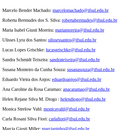
Marcelo Bender Machado:
marcelomachado@ifsul.edu.br
Roberta Bermudes dos S. Silva:
robertabermudes@ifsul.edu.br
Maria Isabel Giusti Moreira:
mariamoreira@ifsul.edu.br
Ulisses Lyra dos Santos:
ulissessantos@ifsul.edu.br
Lucas Lopes Grischke:
lucasgrischke@ifsul.edu.br
Sandra Schmidt Teixeira:
sandrateixeira@ifsul.edu.br
Susana Monteiro da Cunha Souza:
susanasouza@ifsul.edu.br
Eduardo Vieira dos Anjos:
eduardoanjos@ifsul.edu.br
Ana Caroline da Rosa Caramao:
anacaramao@ifsul.edu.br
Helen Rejane Silva M. Diogo :
helendiogo@ifsul.edu.br
Monica Strelow Vahl:
monicavahl@ifsul.edu.br
Carla Rosani Silva Fiori:
carlafiori@ifsul.edu.br
Marcia Giusti Miller:
marciapinho@ifsul.edu.br