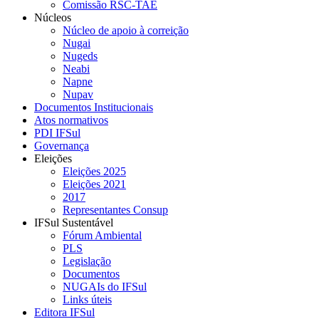
Comissão RSC-TAE
Núcleos
Núcleo de apoio à correição
Nugai
Nugeds
Neabi
Napne
Nupav
Documentos Institucionais
Atos normativos
PDI IFSul
Governança
Eleições
Eleições 2025
Eleições 2021
2017
Representantes Consup
IFSul Sustentável
Fórum Ambiental
PLS
Legislação
Documentos
NUGAIs do IFSul
Links úteis
Editora IFSul