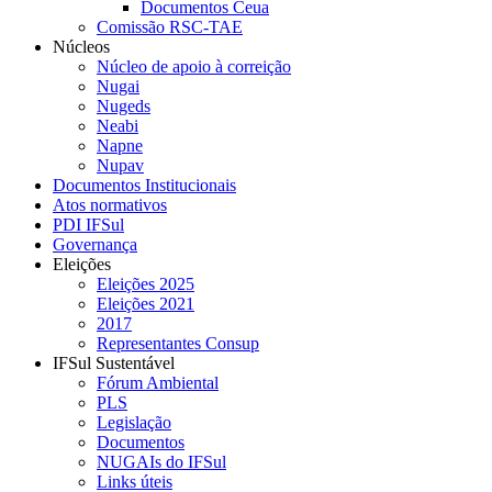
Documentos Ceua
Comissão RSC-TAE
Núcleos
Núcleo de apoio à correição
Nugai
Nugeds
Neabi
Napne
Nupav
Documentos Institucionais
Atos normativos
PDI IFSul
Governança
Eleições
Eleições 2025
Eleições 2021
2017
Representantes Consup
IFSul Sustentável
Fórum Ambiental
PLS
Legislação
Documentos
NUGAIs do IFSul
Links úteis