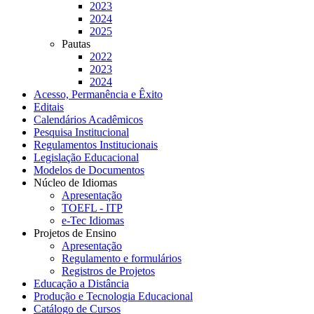
2023
2024
2025
Pautas
2022
2023
2024
Acesso, Permanência e Êxito
Editais
Calendários Acadêmicos
Pesquisa Institucional
Regulamentos Institucionais
Legislação Educacional
Modelos de Documentos
Núcleo de Idiomas
Apresentação
TOEFL - ITP
e-Tec Idiomas
Projetos de Ensino
Apresentação
Regulamento e formulários
Registros de Projetos
Educação a Distância
Produção e Tecnologia Educacional
Catálogo de Cursos