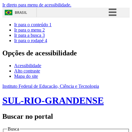
Ir direto para menu de acessibilidade.
BRASIL
Simplifique!
Ir para o conteúdo
1
Ir para o menu
2
Comunica BR
Ir para a busca
3
Ir para o rodapé
4
Participe
Acesso à informação
Opções de acessibilidade
Legislação
Acessibilidade
Canais
Alto contraste
Mapa do site
Instituto Federal de Educação, Ciência e Tecnologia
SUL-RIO-GRANDENSE
Buscar no portal
Busca