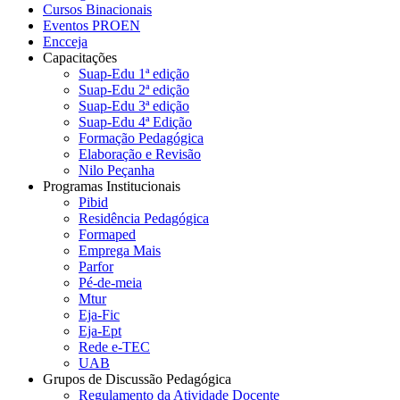
Cursos Binacionais
Eventos PROEN
Encceja
Capacitações
Suap-Edu 1ª edição
Suap-Edu 2ª edição
Suap-Edu 3ª edição
Suap-Edu 4ª Edição
Formação Pedagógica
Elaboração e Revisão
Nilo Peçanha
Programas Institucionais
Pibid
Residência Pedagógica
Formaped
Emprega Mais
Parfor
Pé-de-meia
Mtur
Eja-Fic
Eja-Ept
Rede e-TEC
UAB
Grupos de Discussão Pedagógica
Regulamento da Atividade Docente