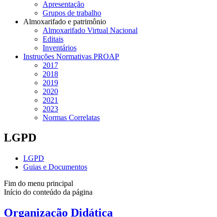
Apresentação
Grupos de trabalho
Almoxarifado e patrimônio
Almoxarifado Virtual Nacional
Editais
Inventários
Instruções Normativas PROAP
2017
2018
2019
2020
2021
2023
Normas Correlatas
LGPD
LGPD
Guias e Documentos
Fim do menu principal
Início do conteúdo da página
Organização Didática