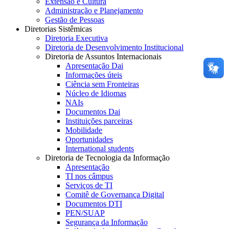
Extensão e Cultura
Administração e Planejamento
Gestão de Pessoas
Diretorias Sistêmicas
Diretoria Executiva
Diretoria de Desenvolvimento Institucional
Diretoria de Assuntos Internacionais
Apresentação Dai
Informações úteis
Ciência sem Fronteiras
Núcleo de Idiomas
NAIs
Documentos Dai
Instituições parceiras
Mobilidade
Oportunidades
International students
Diretoria de Tecnologia da Informação
Apresentação
TI nos câmpus
Serviços de TI
Comitê de Governança Digital
Documentos DTI
PEN/SUAP
Segurança da Informação