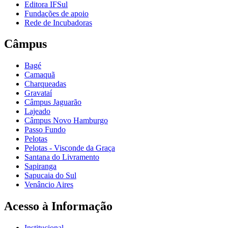
Editora IFSul
Fundações de apoio
Rede de Incubadoras
Câmpus
Bagé
Camaquã
Charqueadas
Gravataí
Câmpus Jaguarão
Lajeado
Câmpus Novo Hamburgo
Passo Fundo
Pelotas
Pelotas - Visconde da Graça
Santana do Livramento
Sapiranga
Sapucaia do Sul
Venâncio Aires
Acesso à Informação
Institucional