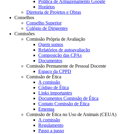
Política de Armazenamento Google
Horários
Diretoria de Projetos e Obras
Conselhos
Conselho Superior
Colégio de Dirigentes
Comissões
Comissão Própria de Avaliação
Quem somos
Relatórios de autoavaliação
Composição das CPAs
Documentos
Comissão Permanente de Pessoal Docente
Espaço da CPPD
Comissão de Ética
A comissão
Código de Ética
Links importantes
Documentos Comissão de Ética
Contato Comissão de Ética
Ementas
Comissão de Ética no Uso de Animais (CEUA)
A comissão
Regulamento
Passo a passo