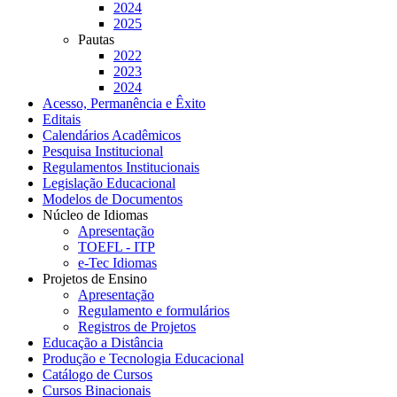
2024
2025
Pautas
2022
2023
2024
Acesso, Permanência e Êxito
Editais
Calendários Acadêmicos
Pesquisa Institucional
Regulamentos Institucionais
Legislação Educacional
Modelos de Documentos
Núcleo de Idiomas
Apresentação
TOEFL - ITP
e-Tec Idiomas
Projetos de Ensino
Apresentação
Regulamento e formulários
Registros de Projetos
Educação a Distância
Produção e Tecnologia Educacional
Catálogo de Cursos
Cursos Binacionais