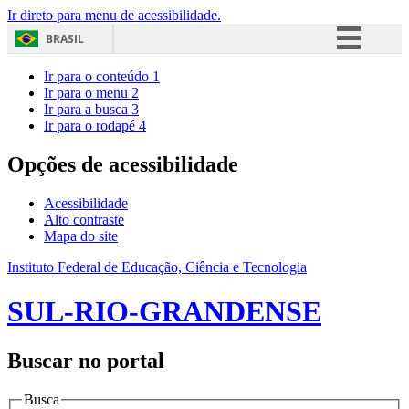
Ir direto para menu de acessibilidade.
BRASIL
Simplifique!
Ir para o conteúdo
1
Ir para o menu
2
Comunica BR
Ir para a busca
3
Ir para o rodapé
4
Participe
Acesso à informação
Opções de acessibilidade
Legislação
Acessibilidade
Canais
Alto contraste
Mapa do site
Instituto Federal de Educação, Ciência e Tecnologia
SUL-RIO-GRANDENSE
Buscar no portal
Busca