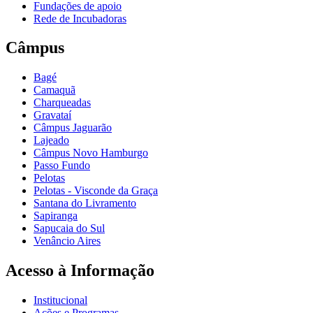
Fundações de apoio
Rede de Incubadoras
Câmpus
Bagé
Camaquã
Charqueadas
Gravataí
Câmpus Jaguarão
Lajeado
Câmpus Novo Hamburgo
Passo Fundo
Pelotas
Pelotas - Visconde da Graça
Santana do Livramento
Sapiranga
Sapucaia do Sul
Venâncio Aires
Acesso à Informação
Institucional
Ações e Programas