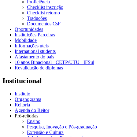
Proficiência
Checklist inscrição
Checklist retorno
Traduções
Documentos CsF
Oportunidades
Instituições Parceiras
Mobilidade
Informações úteis
International students
Afastamento do país
10 anos Binacional - CETP/UTU - IFSul
Revalidação de diplomas
Institucional
Instituto
Organograma
Reitoria
Agenda do Reitor
Pró-reitorias
Ensino
Pesquisa, Inovação e Pós-graduação
Extensão e Cultura