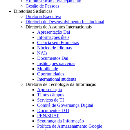
Administração e Planejamento
Gestão de Pessoas
Diretorias Sistêmicas
Diretoria Executiva
Diretoria de Desenvolvimento Institucional
Diretoria de Assuntos Internacionais
Apresentação Dai
Informações úteis
Ciência sem Fronteiras
Núcleo de Idiomas
NAIs
Documentos Dai
Instituições parceiras
Mobilidade
Oportunidades
International students
Diretoria de Tecnologia da Informação
Apresentação
TI nos câmpus
Serviços de TI
Comitê de Governança Digital
Documentos DTI
PEN/SUAP
Segurança da Informação
Política de Armazenamento Google