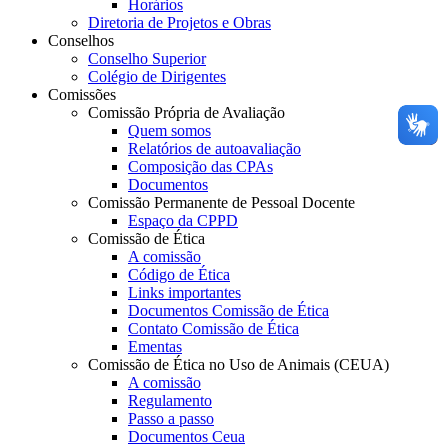
Horários
Diretoria de Projetos e Obras
Conselhos
Conselho Superior
Colégio de Dirigentes
Comissões
Comissão Própria de Avaliação
Quem somos
Relatórios de autoavaliação
Composição das CPAs
Documentos
Comissão Permanente de Pessoal Docente
Espaço da CPPD
Comissão de Ética
A comissão
Código de Ética
Links importantes
Documentos Comissão de Ética
Contato Comissão de Ética
Ementas
Comissão de Ética no Uso de Animais (CEUA)
A comissão
Regulamento
Passo a passo
Documentos Ceua