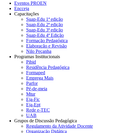
Eventos PROEN
Encceja
Capacitações
Suap-Edu 1ª edição
Suap-Edu 2ª edição
Suap-Edu 3ª edição
Suap-Edu 4ª Edição
Formação Pedagógica
Elaboração e Revisão
Nilo Peçanha
Programas Institucionais
Pibid
Residência Pedagógica
Formaped
Emprega Mais
Parfor
Pé-de-meia
Mtur
Eja-Fic
Eja-Ept
Rede e-TEC
UAB
Grupos de Discussão Pedagógica
Regulamento da Atividade Docente
Organização Didática