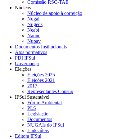
Comissão RSC-TAE
Núcleos
Núcleo de apoio à correição
Nugai
Nugeds
Neabi
Napne
Nupav
Documentos Institucionais
Atos normativos
PDI IFSul
Governança
Eleições
Eleições 2025
Eleições 2021
2017
Representantes Consup
IFSul Sustentável
Fórum Ambiental
PLS
Legislação
Documentos
NUGAIs do IFSul
Links úteis
Editora IFSul