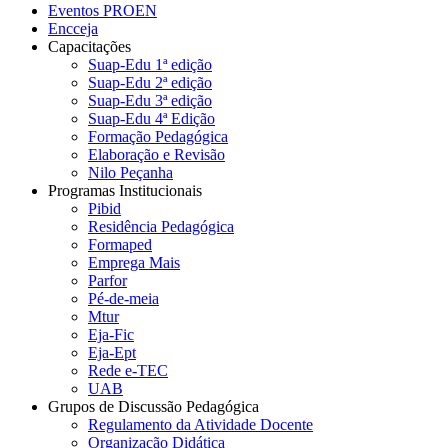
Eventos PROEN
Encceja
Capacitações
Suap-Edu 1ª edição
Suap-Edu 2ª edição
Suap-Edu 3ª edição
Suap-Edu 4ª Edição
Formação Pedagógica
Elaboração e Revisão
Nilo Peçanha
Programas Institucionais
Pibid
Residência Pedagógica
Formaped
Emprega Mais
Parfor
Pé-de-meia
Mtur
Eja-Fic
Eja-Ept
Rede e-TEC
UAB
Grupos de Discussão Pedagógica
Regulamento da Atividade Docente
Organização Didática