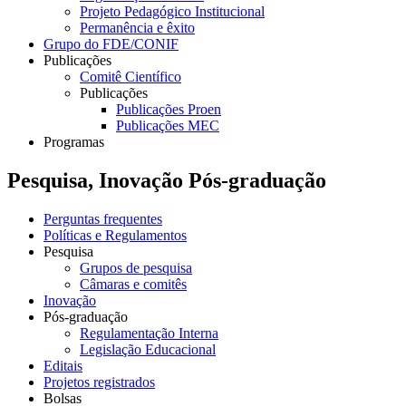
Projeto Pedagógico Institucional
Permanência e êxito
Grupo do FDE/CONIF
Publicações
Comitê Científico
Publicações
Publicações Proen
Publicações MEC
Programas
Pesquisa, Inovação Pós-graduação
Perguntas frequentes
Políticas e Regulamentos
Pesquisa
Grupos de pesquisa
Câmaras e comitês
Inovação
Pós-graduação
Regulamentação Interna
Legislação Educacional
Editais
Projetos registrados
Bolsas