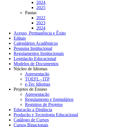
2024
2025
Pautas
2022
2023
2024
Acesso, Permanência e Êxito
Editais
Calendários Acadêmicos
Pesquisa Institucional
Regulamentos Institucionais
Legislação Educacional
Modelos de Documentos
Núcleo de Idiomas
Apresentação
TOEFL - ITP
e-Tec Idiomas
Projetos de Ensino
Apresentação
Regulamento e formulários
Registros de Projetos
Educação a Distância
Produção e Tecnologia Educacional
Catálogo de Cursos
Cursos Binacionais