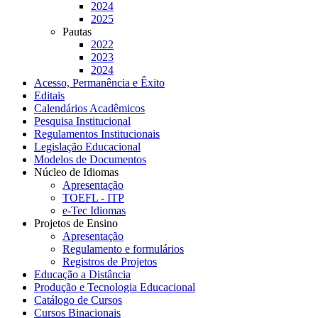
2024
2025
Pautas
2022
2023
2024
Acesso, Permanência e Êxito
Editais
Calendários Acadêmicos
Pesquisa Institucional
Regulamentos Institucionais
Legislação Educacional
Modelos de Documentos
Núcleo de Idiomas
Apresentação
TOEFL - ITP
e-Tec Idiomas
Projetos de Ensino
Apresentação
Regulamento e formulários
Registros de Projetos
Educação a Distância
Produção e Tecnologia Educacional
Catálogo de Cursos
Cursos Binacionais