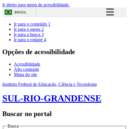
Ir direto para menu de acessibilidade.
BRASIL
Simplifique!
Ir para o conteúdo
1
Ir para o menu
2
Comunica BR
Ir para a busca
3
Ir para o rodapé
4
Participe
Acesso à informação
Opções de acessibilidade
Legislação
Acessibilidade
Canais
Alto contraste
Mapa do site
Instituto Federal de Educação, Ciência e Tecnologia
SUL-RIO-GRANDENSE
Buscar no portal
Busca