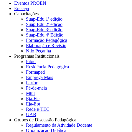
Eventos PROEN
Encceja
Capacitações
Suap-Edu 1ª edição
Suap-Edu 2ª edição
Suap-Edu 3ª edição
Suap-Edu 4ª Edição
Formação Pedagógica
Elaboração e Revisão
Nilo Peçanha
Programas Institucionais
Pibid
Residência Pedagógica
Formaped
Emprega Mais
Parfor
Pé-de-meia
Mtur
Eja-Fic
Eja-Ept
Rede e-TEC
UAB
Grupos de Discussão Pedagógica
Regulamento da Atividade Docente
Organização Didática