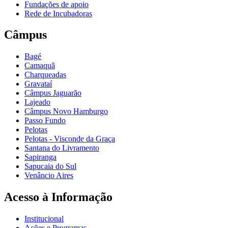
Fundações de apoio
Rede de Incubadoras
Câmpus
Bagé
Camaquã
Charqueadas
Gravataí
Câmpus Jaguarão
Lajeado
Câmpus Novo Hamburgo
Passo Fundo
Pelotas
Pelotas - Visconde da Graça
Santana do Livramento
Sapiranga
Sapucaia do Sul
Venâncio Aires
Acesso à Informação
Institucional
Ações e Programas