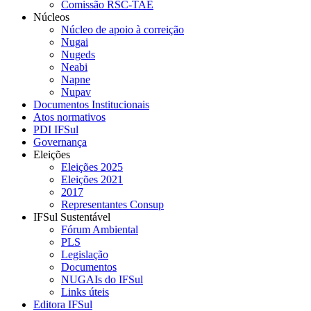
Comissão RSC-TAE
Núcleos
Núcleo de apoio à correição
Nugai
Nugeds
Neabi
Napne
Nupav
Documentos Institucionais
Atos normativos
PDI IFSul
Governança
Eleições
Eleições 2025
Eleições 2021
2017
Representantes Consup
IFSul Sustentável
Fórum Ambiental
PLS
Legislação
Documentos
NUGAIs do IFSul
Links úteis
Editora IFSul