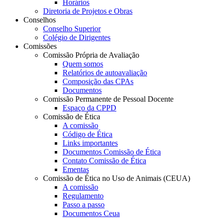
Horários
Diretoria de Projetos e Obras
Conselhos
Conselho Superior
Colégio de Dirigentes
Comissões
Comissão Própria de Avaliação
Quem somos
Relatórios de autoavaliação
Composição das CPAs
Documentos
Comissão Permanente de Pessoal Docente
Espaço da CPPD
Comissão de Ética
A comissão
Código de Ética
Links importantes
Documentos Comissão de Ética
Contato Comissão de Ética
Ementas
Comissão de Ética no Uso de Animais (CEUA)
A comissão
Regulamento
Passo a passo
Documentos Ceua