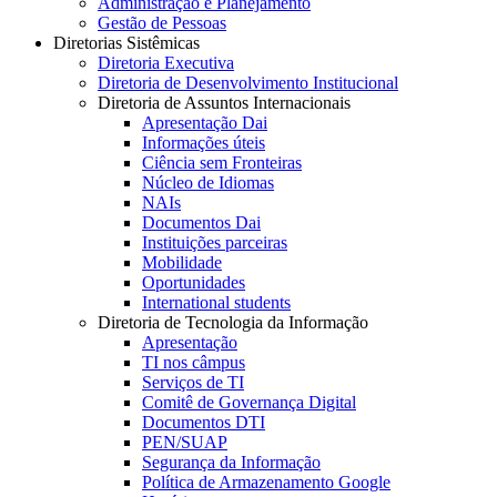
Administração e Planejamento
Gestão de Pessoas
Diretorias Sistêmicas
Diretoria Executiva
Diretoria de Desenvolvimento Institucional
Diretoria de Assuntos Internacionais
Apresentação Dai
Informações úteis
Ciência sem Fronteiras
Núcleo de Idiomas
NAIs
Documentos Dai
Instituições parceiras
Mobilidade
Oportunidades
International students
Diretoria de Tecnologia da Informação
Apresentação
TI nos câmpus
Serviços de TI
Comitê de Governança Digital
Documentos DTI
PEN/SUAP
Segurança da Informação
Política de Armazenamento Google