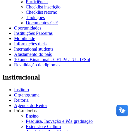
Proficiência
Checklist inscrição
Checklist retorno
Traduções
Documentos CsF
Oportunidades
Instituições Parceiras
Mobilidade
Informações úteis
International students
Afastamento do país
10 anos Binacional - CETP/UTU - IFSul
Revalidação de diplomas
Institucional
Instituto
Organograma
Reitoria
Agenda do Reitor
Pró-reitorias
Ensino
Pesquisa, Inovação e Pós-graduação
Extensão e Cultura