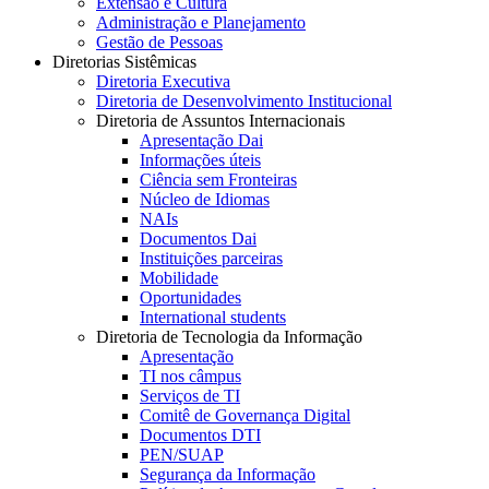
Extensão e Cultura
Administração e Planejamento
Gestão de Pessoas
Diretorias Sistêmicas
Diretoria Executiva
Diretoria de Desenvolvimento Institucional
Diretoria de Assuntos Internacionais
Apresentação Dai
Informações úteis
Ciência sem Fronteiras
Núcleo de Idiomas
NAIs
Documentos Dai
Instituições parceiras
Mobilidade
Oportunidades
International students
Diretoria de Tecnologia da Informação
Apresentação
TI nos câmpus
Serviços de TI
Comitê de Governança Digital
Documentos DTI
PEN/SUAP
Segurança da Informação