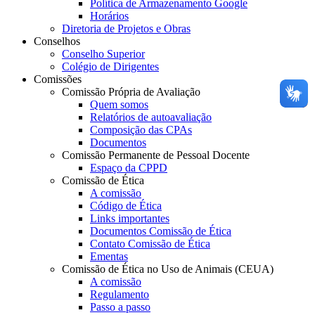
Política de Armazenamento Google
Horários
Diretoria de Projetos e Obras
Conselhos
Conselho Superior
Colégio de Dirigentes
Comissões
Comissão Própria de Avaliação
Quem somos
Relatórios de autoavaliação
Composição das CPAs
Documentos
Comissão Permanente de Pessoal Docente
Espaço da CPPD
Comissão de Ética
A comissão
Código de Ética
Links importantes
Documentos Comissão de Ética
Contato Comissão de Ética
Ementas
Comissão de Ética no Uso de Animais (CEUA)
A comissão
Regulamento
Passo a passo