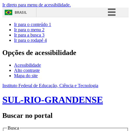
Ir direto para menu de acessibilidade.
BRASIL
Simplifique!
Ir para o conteúdo
1
Ir para o menu
2
Comunica BR
Ir para a busca
3
Ir para o rodapé
4
Participe
Acesso à informação
Opções de acessibilidade
Legislação
Acessibilidade
Canais
Alto contraste
Mapa do site
Instituto Federal de Educação, Ciência e Tecnologia
SUL-RIO-GRANDENSE
Buscar no portal
Busca