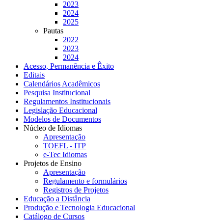
2023
2024
2025
Pautas
2022
2023
2024
Acesso, Permanência e Êxito
Editais
Calendários Acadêmicos
Pesquisa Institucional
Regulamentos Institucionais
Legislação Educacional
Modelos de Documentos
Núcleo de Idiomas
Apresentação
TOEFL - ITP
e-Tec Idiomas
Projetos de Ensino
Apresentação
Regulamento e formulários
Registros de Projetos
Educação a Distância
Produção e Tecnologia Educacional
Catálogo de Cursos