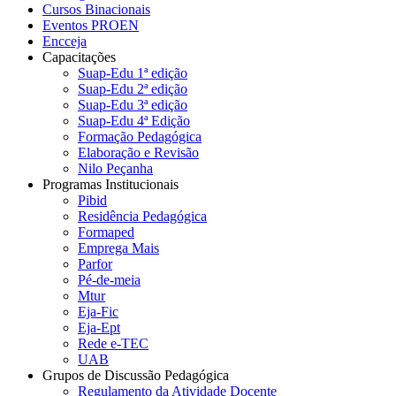
Cursos Binacionais
Eventos PROEN
Encceja
Capacitações
Suap-Edu 1ª edição
Suap-Edu 2ª edição
Suap-Edu 3ª edição
Suap-Edu 4ª Edição
Formação Pedagógica
Elaboração e Revisão
Nilo Peçanha
Programas Institucionais
Pibid
Residência Pedagógica
Formaped
Emprega Mais
Parfor
Pé-de-meia
Mtur
Eja-Fic
Eja-Ept
Rede e-TEC
UAB
Grupos de Discussão Pedagógica
Regulamento da Atividade Docente