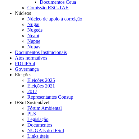
Documentos Ceua
Comissão RSC-TAE
Núcleos
Núcleo de apoio à correição
Nugai
Nugeds
Neabi
Napne
Nupav
Documentos Institucionais
Atos normativos
PDI IFSul
Governança
Eleições
Eleições 2025
Eleições 2021
2017
Representantes Consup
IFSul Sustentável
Fórum Ambiental
PLS
Legislação
Documentos
NUGAIs do IFSul
Links úteis