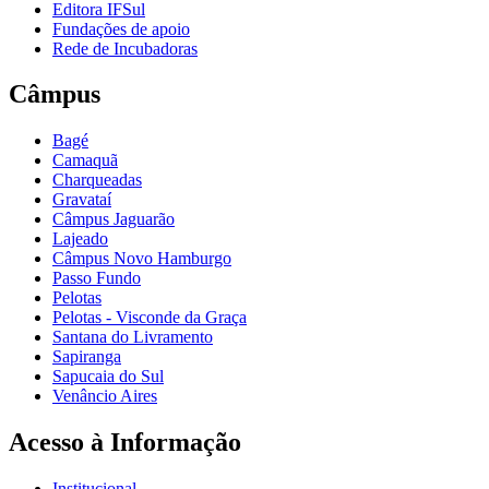
Editora IFSul
Fundações de apoio
Rede de Incubadoras
Câmpus
Bagé
Camaquã
Charqueadas
Gravataí
Câmpus Jaguarão
Lajeado
Câmpus Novo Hamburgo
Passo Fundo
Pelotas
Pelotas - Visconde da Graça
Santana do Livramento
Sapiranga
Sapucaia do Sul
Venâncio Aires
Acesso à Informação
Institucional