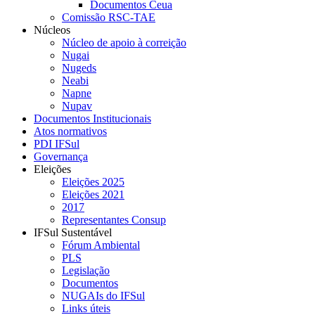
Documentos Ceua
Comissão RSC-TAE
Núcleos
Núcleo de apoio à correição
Nugai
Nugeds
Neabi
Napne
Nupav
Documentos Institucionais
Atos normativos
PDI IFSul
Governança
Eleições
Eleições 2025
Eleições 2021
2017
Representantes Consup
IFSul Sustentável
Fórum Ambiental
PLS
Legislação
Documentos
NUGAIs do IFSul
Links úteis