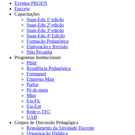
Eventos PROEN
Encceja
Capacitações
Suap-Edu 1ª edição
Suap-Edu 2ª edição
Suap-Edu 3ª edição
Suap-Edu 4ª Edição
Formação Pedagógica
Elaboração e Revisão
Nilo Peçanha
Programas Institucionais
Pibid
Residência Pedagógica
Formaped
Emprega Mais
Parfor
Pé-de-meia
Mtur
Eja-Fic
Eja-Ept
Rede e-TEC
UAB
Grupos de Discussão Pedagógica
Regulamento da Atividade Docente
Organização Didática