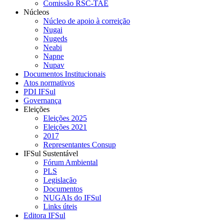
Comissão RSC-TAE
Núcleos
Núcleo de apoio à correição
Nugai
Nugeds
Neabi
Napne
Nupav
Documentos Institucionais
Atos normativos
PDI IFSul
Governança
Eleições
Eleições 2025
Eleições 2021
2017
Representantes Consup
IFSul Sustentável
Fórum Ambiental
PLS
Legislação
Documentos
NUGAIs do IFSul
Links úteis
Editora IFSul