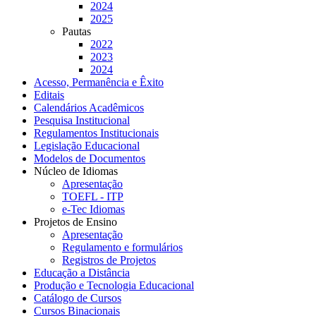
2024
2025
Pautas
2022
2023
2024
Acesso, Permanência e Êxito
Editais
Calendários Acadêmicos
Pesquisa Institucional
Regulamentos Institucionais
Legislação Educacional
Modelos de Documentos
Núcleo de Idiomas
Apresentação
TOEFL - ITP
e-Tec Idiomas
Projetos de Ensino
Apresentação
Regulamento e formulários
Registros de Projetos
Educação a Distância
Produção e Tecnologia Educacional
Catálogo de Cursos
Cursos Binacionais