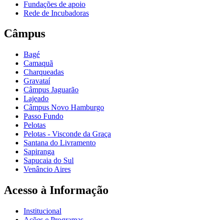
Fundações de apoio
Rede de Incubadoras
Câmpus
Bagé
Camaquã
Charqueadas
Gravataí
Câmpus Jaguarão
Lajeado
Câmpus Novo Hamburgo
Passo Fundo
Pelotas
Pelotas - Visconde da Graça
Santana do Livramento
Sapiranga
Sapucaia do Sul
Venâncio Aires
Acesso à Informação
Institucional
Ações e Programas