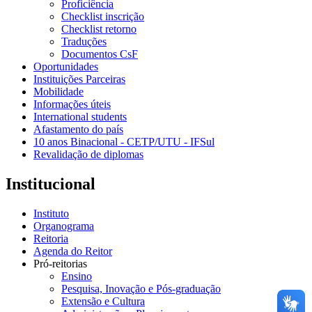
Proficiência
Checklist inscrição
Checklist retorno
Traduções
Documentos CsF
Oportunidades
Instituições Parceiras
Mobilidade
Informações úteis
International students
Afastamento do país
10 anos Binacional - CETP/UTU - IFSul
Revalidação de diplomas
Institucional
Instituto
Organograma
Reitoria
Agenda do Reitor
Pró-reitorias
Ensino
Pesquisa, Inovação e Pós-graduação
Extensão e Cultura