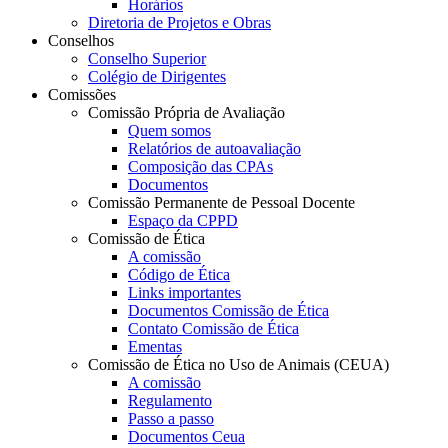
Horários
Diretoria de Projetos e Obras
Conselhos
Conselho Superior
Colégio de Dirigentes
Comissões
Comissão Própria de Avaliação
Quem somos
Relatórios de autoavaliação
Composição das CPAs
Documentos
Comissão Permanente de Pessoal Docente
Espaço da CPPD
Comissão de Ética
A comissão
Código de Ética
Links importantes
Documentos Comissão de Ética
Contato Comissão de Ética
Ementas
Comissão de Ética no Uso de Animais (CEUA)
A comissão
Regulamento
Passo a passo
Documentos Ceua