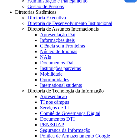
Administração e Planejamento
Gestão de Pessoas
Diretorias Sistêmicas
Diretoria Executiva
Diretoria de Desenvolvimento Institucional
Diretoria de Assuntos Internacionais
Apresentação Dai
Informações úteis
Ciência sem Fronteiras
Núcleo de Idiomas
NAIs
Documentos Dai
Instituições parceiras
Mobilidade
Oportunidades
International students
Diretoria de Tecnologia da Informação
Apresentação
TI nos câmpus
Serviços de TI
Comitê de Governança Digital
Documentos DTI
PEN/SUAP
Segurança da Informação
Política de Armazenamento Google