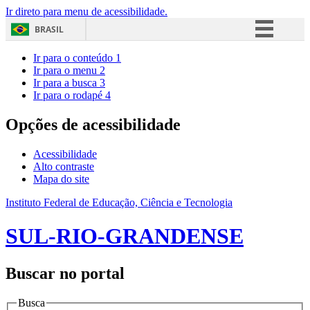
Ir direto para menu de acessibilidade.
BRASIL
Simplifique!
Ir para o conteúdo
1
Ir para o menu
2
Comunica BR
Ir para a busca
3
Ir para o rodapé
4
Participe
Acesso à informação
Opções de acessibilidade
Legislação
Acessibilidade
Canais
Alto contraste
Mapa do site
Instituto Federal de Educação, Ciência e Tecnologia
SUL-RIO-GRANDENSE
Buscar no portal
Busca