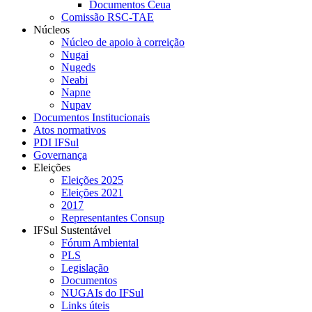
Documentos Ceua
Comissão RSC-TAE
Núcleos
Núcleo de apoio à correição
Nugai
Nugeds
Neabi
Napne
Nupav
Documentos Institucionais
Atos normativos
PDI IFSul
Governança
Eleições
Eleições 2025
Eleições 2021
2017
Representantes Consup
IFSul Sustentável
Fórum Ambiental
PLS
Legislação
Documentos
NUGAIs do IFSul
Links úteis