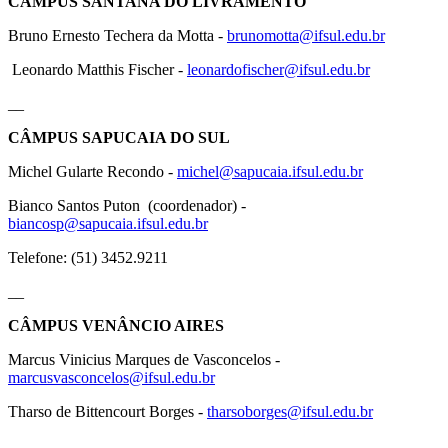
CÂMPUS SANTANA DO LIVRAMENTO
Bruno Ernesto Techera da Motta -
brunomotta@ifsul.edu.br
Leonardo Matthis Fischer -
leonardofischer@ifsul.edu.br
__
CÂMPUS SAPUCAIA DO SUL
Michel Gularte Recondo -
michel@sapucaia.ifsul.edu.br
Bianco Santos Puton (coordenador) -
biancosp@sapucaia.ifsul.edu.br
Telefone: (51) 3452.9211
__
CÂMPUS VENÂNCIO AIRES
Marcus Vinicius Marques de Vasconcelos -
marcusvasconcelos@ifsul.edu.br
Tharso de Bittencourt Borges -
tharsoborges@ifsul.edu.br
__