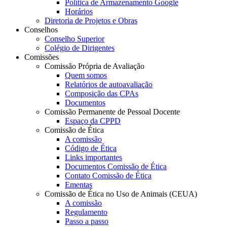
Política de Armazenamento Google
Horários
Diretoria de Projetos e Obras
Conselhos
Conselho Superior
Colégio de Dirigentes
Comissões
Comissão Própria de Avaliação
Quem somos
Relatórios de autoavaliação
Composição das CPAs
Documentos
Comissão Permanente de Pessoal Docente
Espaço da CPPD
Comissão de Ética
A comissão
Código de Ética
Links importantes
Documentos Comissão de Ética
Contato Comissão de Ética
Ementas
Comissão de Ética no Uso de Animais (CEUA)
A comissão
Regulamento
Passo a passo