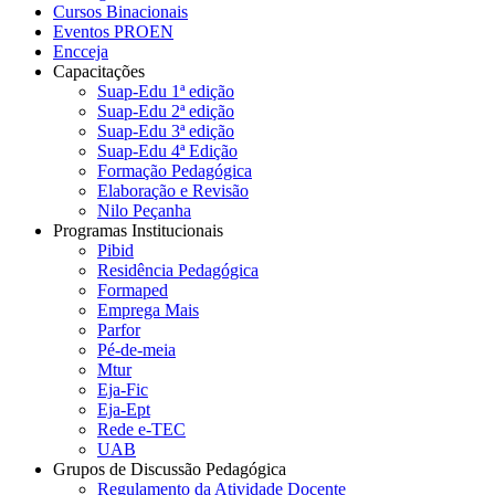
Cursos Binacionais
Eventos PROEN
Encceja
Capacitações
Suap-Edu 1ª edição
Suap-Edu 2ª edição
Suap-Edu 3ª edição
Suap-Edu 4ª Edição
Formação Pedagógica
Elaboração e Revisão
Nilo Peçanha
Programas Institucionais
Pibid
Residência Pedagógica
Formaped
Emprega Mais
Parfor
Pé-de-meia
Mtur
Eja-Fic
Eja-Ept
Rede e-TEC
UAB
Grupos de Discussão Pedagógica
Regulamento da Atividade Docente