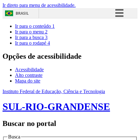
Ir direto para menu de acessibilidade.
BRASIL
Simplifique!
Ir para o conteúdo
1
Ir para o menu
2
Comunica BR
Ir para a busca
3
Ir para o rodapé
4
Participe
Acesso à informação
Opções de acessibilidade
Legislação
Acessibilidade
Canais
Alto contraste
Mapa do site
Instituto Federal de Educação, Ciência e Tecnologia
SUL-RIO-GRANDENSE
Buscar no portal
Busca