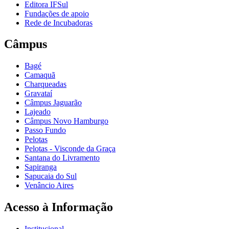
Editora IFSul
Fundações de apoio
Rede de Incubadoras
Câmpus
Bagé
Camaquã
Charqueadas
Gravataí
Câmpus Jaguarão
Lajeado
Câmpus Novo Hamburgo
Passo Fundo
Pelotas
Pelotas - Visconde da Graça
Santana do Livramento
Sapiranga
Sapucaia do Sul
Venâncio Aires
Acesso à Informação
Institucional