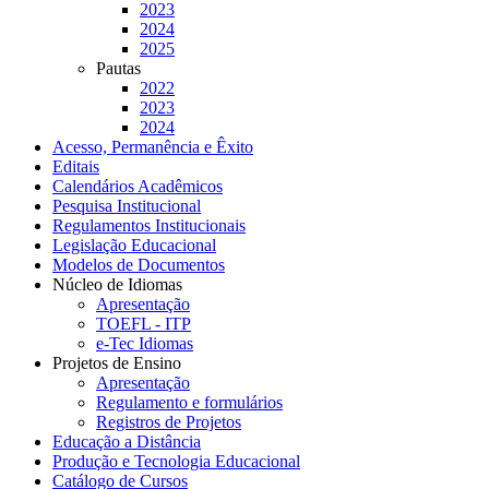
2023
2024
2025
Pautas
2022
2023
2024
Acesso, Permanência e Êxito
Editais
Calendários Acadêmicos
Pesquisa Institucional
Regulamentos Institucionais
Legislação Educacional
Modelos de Documentos
Núcleo de Idiomas
Apresentação
TOEFL - ITP
e-Tec Idiomas
Projetos de Ensino
Apresentação
Regulamento e formulários
Registros de Projetos
Educação a Distância
Produção e Tecnologia Educacional
Catálogo de Cursos