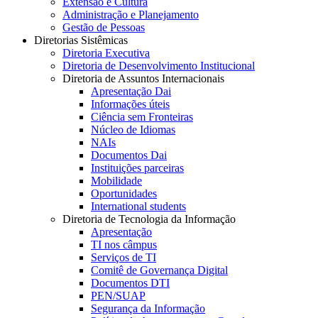
Extensão e Cultura
Administração e Planejamento
Gestão de Pessoas
Diretorias Sistêmicas
Diretoria Executiva
Diretoria de Desenvolvimento Institucional
Diretoria de Assuntos Internacionais
Apresentação Dai
Informações úteis
Ciência sem Fronteiras
Núcleo de Idiomas
NAIs
Documentos Dai
Instituições parceiras
Mobilidade
Oportunidades
International students
Diretoria de Tecnologia da Informação
Apresentação
TI nos câmpus
Serviços de TI
Comitê de Governança Digital
Documentos DTI
PEN/SUAP
Segurança da Informação