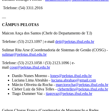
Telefone: (54) 3311.2916
__
CÂMPUS PELOTAS
Maicon Ança dos Santos (Chefe do Departamento de T.I)
Telefone: (53) 2123.1097 | e-mail
deti@pelotas.ifsul.edu.br
Sulimar Rita Arse (Coordenadoria de Sistemas de Gestão (COSG) -
sulimar@pelotas.ifsul.edu.br
Telefone: (53) 2123.1058 / (53) 2123.1096 | e-
mail
cosg@pelotas.ifsul.edu.br
Danilo Nunes Moreno -
lones@pelotas.ifsul.edu.br
Luciana Lima Abrahão -
luciana.abrahao@gmail.com
Márcio Oliveira da Rocha -
marciorocha@pelotas.ifsul.edu.br
Cleber Luiz da Silva Telles -
clebertelles@pelotas.ifsul.edu.br
Tiago Dummer Vaz -
tiagovaz@pelotas.ifsul.edu.br
Gelson Chagas França (Coordenador de Manutenção e Redes