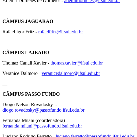
Ademir Dorneles de Dorneles -
ademirdorneles@ifsul.edu.br
__
CÂMPUS JAGUARÃO
Rafael Igor Fritz -
rafaelfritz@ifsul.edu.br
__
CÂMPUS LAJEADO
Thomaz Canali Xavier -
thomazxavier@ifsul.edu.br
Veranice Dalmoro -
veranicedalmoro@ifsul.edu.br
__
CÂMPUS PASSO FUNDO
Diogo Nelson Rovadosky -
diogo.rovadosky@passofundo.ifsul.edu.br
Fernanda Milani (coordenadora) -
fernanda.milani@passofundo.ifsul.edu.br
Luciano Rodrigo Ferretto -
luciano.ferretto@passofundo.ifsul.edu.br