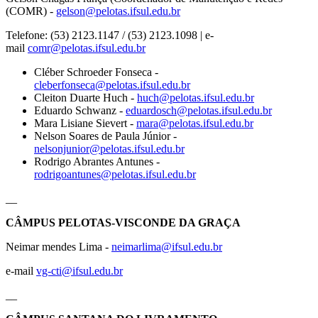
(COMR) -
gelson@pelotas.ifsul.edu.br
Telefone: (53) 2123.1147 / (53) 2123.1098 | e-
mail
comr@pelotas.ifsul.edu.br
Cléber Schroeder Fonseca -
cleberfonseca@pelotas.ifsul.edu.br
Cleiton Duarte Huch -
huch@pelotas.ifsul.edu.br
Eduardo Schwanz -
eduardosch@pelotas.ifsul.edu.br
Mara Lisiane Sievert -
mara@pelotas.ifsul.edu.br
Nelson Soares de Paula Júnior -
nelsonjunior@pelotas.ifsul.edu.br
Rodrigo Abrantes Antunes -
rodrigoantunes@pelotas.ifsul.edu.br
__
CÂMPUS PELOTAS-VISCONDE DA GRAÇA
Neimar mendes Lima -
neimarlima@ifsul.edu.br
e-mail
vg-cti@ifsul.edu.br
__