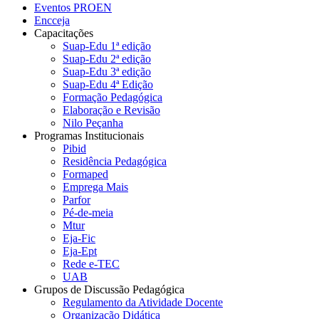
Eventos PROEN
Encceja
Capacitações
Suap-Edu 1ª edição
Suap-Edu 2ª edição
Suap-Edu 3ª edição
Suap-Edu 4ª Edição
Formação Pedagógica
Elaboração e Revisão
Nilo Peçanha
Programas Institucionais
Pibid
Residência Pedagógica
Formaped
Emprega Mais
Parfor
Pé-de-meia
Mtur
Eja-Fic
Eja-Ept
Rede e-TEC
UAB
Grupos de Discussão Pedagógica
Regulamento da Atividade Docente
Organização Didática