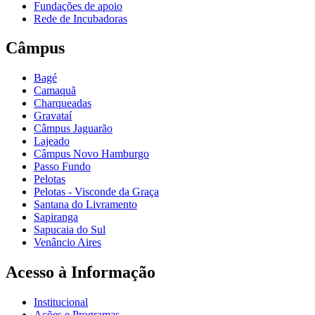
Fundações de apoio
Rede de Incubadoras
Câmpus
Bagé
Camaquã
Charqueadas
Gravataí
Câmpus Jaguarão
Lajeado
Câmpus Novo Hamburgo
Passo Fundo
Pelotas
Pelotas - Visconde da Graça
Santana do Livramento
Sapiranga
Sapucaia do Sul
Venâncio Aires
Acesso à Informação
Institucional
Ações e Programas