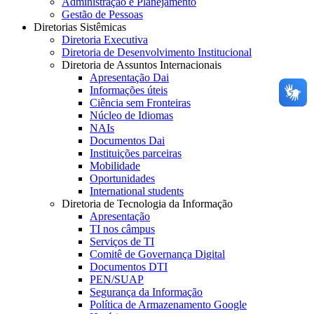
Administração e Planejamento
Gestão de Pessoas
Diretorias Sistêmicas
Diretoria Executiva
Diretoria de Desenvolvimento Institucional
Diretoria de Assuntos Internacionais
Apresentação Dai
Informações úteis
Ciência sem Fronteiras
Núcleo de Idiomas
NAIs
Documentos Dai
Instituições parceiras
Mobilidade
Oportunidades
International students
Diretoria de Tecnologia da Informação
Apresentação
TI nos câmpus
Serviços de TI
Comitê de Governança Digital
Documentos DTI
PEN/SUAP
Segurança da Informação
Política de Armazenamento Google