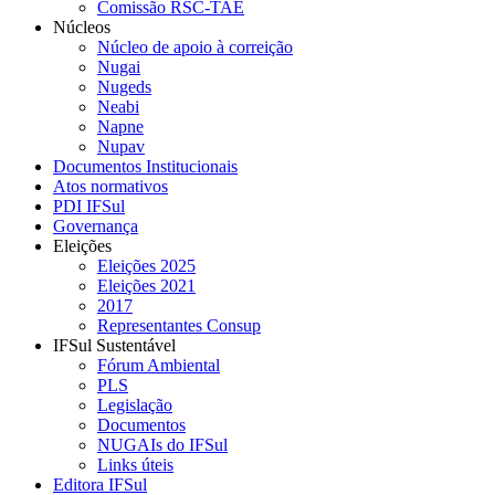
Comissão RSC-TAE
Núcleos
Núcleo de apoio à correição
Nugai
Nugeds
Neabi
Napne
Nupav
Documentos Institucionais
Atos normativos
PDI IFSul
Governança
Eleições
Eleições 2025
Eleições 2021
2017
Representantes Consup
IFSul Sustentável
Fórum Ambiental
PLS
Legislação
Documentos
NUGAIs do IFSul
Links úteis
Editora IFSul