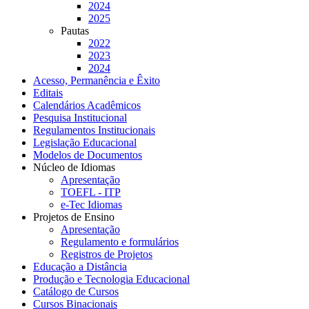
2024
2025
Pautas
2022
2023
2024
Acesso, Permanência e Êxito
Editais
Calendários Acadêmicos
Pesquisa Institucional
Regulamentos Institucionais
Legislação Educacional
Modelos de Documentos
Núcleo de Idiomas
Apresentação
TOEFL - ITP
e-Tec Idiomas
Projetos de Ensino
Apresentação
Regulamento e formulários
Registros de Projetos
Educação a Distância
Produção e Tecnologia Educacional
Catálogo de Cursos
Cursos Binacionais