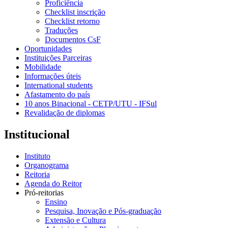
Proficiência
Checklist inscrição
Checklist retorno
Traduções
Documentos CsF
Oportunidades
Instituições Parceiras
Mobilidade
Informações úteis
International students
Afastamento do país
10 anos Binacional - CETP/UTU - IFSul
Revalidação de diplomas
Institucional
Instituto
Organograma
Reitoria
Agenda do Reitor
Pró-reitorias
Ensino
Pesquisa, Inovação e Pós-graduação
Extensão e Cultura