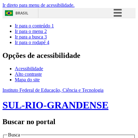
Ir direto para menu de acessibilidade.
BRASIL
Simplifique!
Ir para o conteúdo
1
Ir para o menu
2
Comunica BR
Ir para a busca
3
Ir para o rodapé
4
Participe
Acesso à informação
Opções de acessibilidade
Legislação
Acessibilidade
Canais
Alto contraste
Mapa do site
Instituto Federal de Educação, Ciência e Tecnologia
SUL-RIO-GRANDENSE
Buscar no portal
Busca