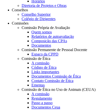
Horários
Diretoria de Projetos e Obras
Conselhos
Conselho Superior
Colégio de Dirigentes
Comissões
Comissão Própria de Avaliação
Quem somos
Relatórios de autoavaliação
Composição das CPAs
Documentos
Comissão Permanente de Pessoal Docente
Espaço da CPPD
Comissão de Ética
A comissão
Código de Ética
Links importantes
Documentos Comissão de Ética
Contato Comissão de Ética
Ementas
Comissão de Ética no Uso de Animais (CEUA)
A comissão
Regulamento
Passo a passo
Documentos Ceua