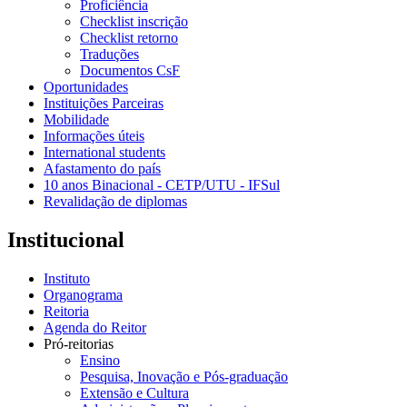
Proficiência
Checklist inscrição
Checklist retorno
Traduções
Documentos CsF
Oportunidades
Instituições Parceiras
Mobilidade
Informações úteis
International students
Afastamento do país
10 anos Binacional - CETP/UTU - IFSul
Revalidação de diplomas
Institucional
Instituto
Organograma
Reitoria
Agenda do Reitor
Pró-reitorias
Ensino
Pesquisa, Inovação e Pós-graduação
Extensão e Cultura