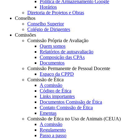
Política de Armazenamento Google
Horários
Diretoria de Projetos e Obras
Conselhos
Conselho Superior
Colégio de Dirigentes
Comissões
Comissão Própria de Avaliação
Quem somos
Relatórios de autoavaliação
Composição das CPAs
Documentos
Comissão Permanente de Pessoal Docente
Espaço da CPPD
Comissão de Ética
A comissão
Código de Ética
Links importantes
Documentos Comissão de Ética
Contato Comissão de Ética
Ementas
Comissão de Ética no Uso de Animais (CEUA)
A comissão
Regulamento
Passo a passo