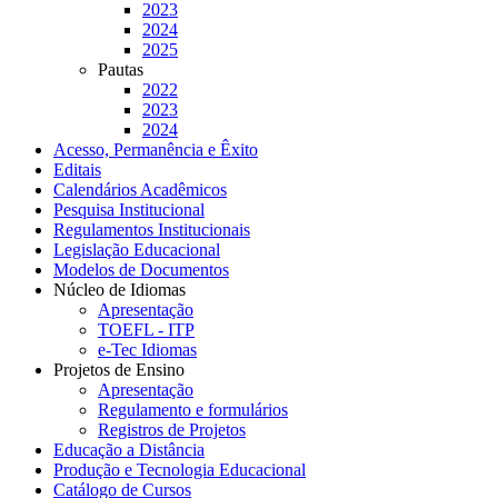
2023
2024
2025
Pautas
2022
2023
2024
Acesso, Permanência e Êxito
Editais
Calendários Acadêmicos
Pesquisa Institucional
Regulamentos Institucionais
Legislação Educacional
Modelos de Documentos
Núcleo de Idiomas
Apresentação
TOEFL - ITP
e-Tec Idiomas
Projetos de Ensino
Apresentação
Regulamento e formulários
Registros de Projetos
Educação a Distância
Produção e Tecnologia Educacional
Catálogo de Cursos