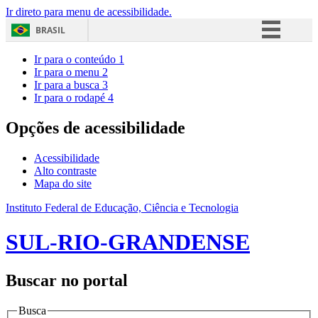
Ir direto para menu de acessibilidade.
BRASIL
Simplifique!
Ir para o conteúdo
1
Ir para o menu
2
Comunica BR
Ir para a busca
3
Ir para o rodapé
4
Participe
Acesso à informação
Opções de acessibilidade
Legislação
Acessibilidade
Canais
Alto contraste
Mapa do site
Instituto Federal de Educação, Ciência e Tecnologia
SUL-RIO-GRANDENSE
Buscar no portal
Busca