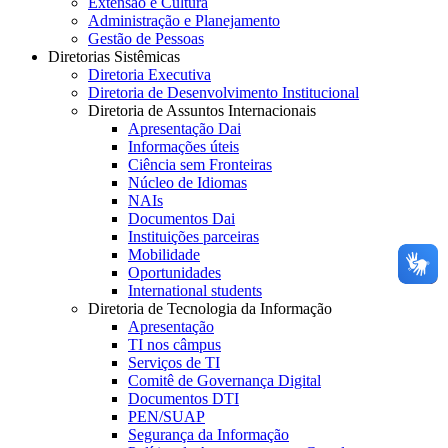
Extensão e Cultura
Administração e Planejamento
Gestão de Pessoas
Diretorias Sistêmicas
Diretoria Executiva
Diretoria de Desenvolvimento Institucional
Diretoria de Assuntos Internacionais
Apresentação Dai
Informações úteis
Ciência sem Fronteiras
Núcleo de Idiomas
NAIs
Documentos Dai
Instituições parceiras
Mobilidade
Oportunidades
International students
Diretoria de Tecnologia da Informação
Apresentação
TI nos câmpus
Serviços de TI
Comitê de Governança Digital
Documentos DTI
PEN/SUAP
Segurança da Informação