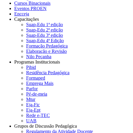
Cursos Binacionais
Eventos PROEN
Encceja
Capacitações
Suap-Edu 1ª edição
Suap-Edu 2ª edição
Suap-Edu 3ª edição
Suap-Edu 4ª Edição
Formação Pedagógica
Elaboração e Revisão
Nilo Peçanha
Programas Institucionais
Pibid
Residência Pedagógica
Formaped
Emprega Mais
Parfor
Pé-de-meia
Mtur
Eja-Fic
Eja-Ept
Rede e-TEC
UAB
Grupos de Discussão Pedagógica
Regulamento da Atividade Docente