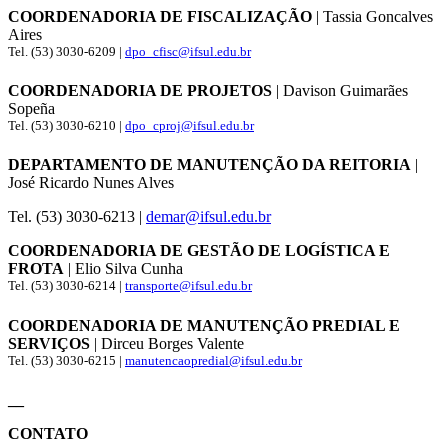
COORDENADORIA DE FISCALIZAÇÃO
| Tassia Goncalves
Aires
Tel. (53) 3030-6209 |
dpo_cfisc@ifsul.edu.br
COORDENADORIA DE PROJETOS
| Davison Guimarães
Sopeña
Tel. (53) 3030-6210 |
dpo_cproj@ifsul.edu.br
DEPARTAMENTO DE MANUTENÇÃO DA REITORIA
|
José Ricardo Nunes Alves
Tel. (53) 3030-6213 |
demar@ifsul.edu.br
COORDENADORIA DE GESTÃO DE LOGÍSTICA E
FROTA
| Elio Silva Cunha
Tel. (53) 3030-6214 |
transporte@ifsul.edu.br
COORDENADORIA DE MANUTENÇÃO PREDIAL E
SERVIÇOS
| Dirceu Borges Valente
Tel. (53) 3030-6215 |
manutencaopredial@ifsul.edu.br
__
CONTATO