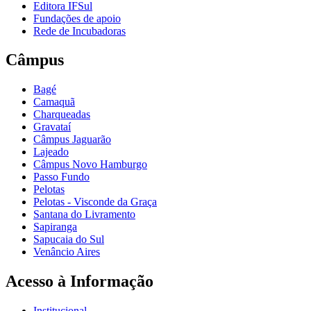
Editora IFSul
Fundações de apoio
Rede de Incubadoras
Câmpus
Bagé
Camaquã
Charqueadas
Gravataí
Câmpus Jaguarão
Lajeado
Câmpus Novo Hamburgo
Passo Fundo
Pelotas
Pelotas - Visconde da Graça
Santana do Livramento
Sapiranga
Sapucaia do Sul
Venâncio Aires
Acesso à Informação
Institucional