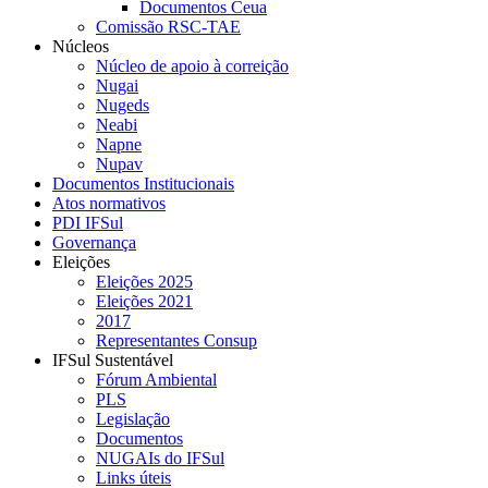
Documentos Ceua
Comissão RSC-TAE
Núcleos
Núcleo de apoio à correição
Nugai
Nugeds
Neabi
Napne
Nupav
Documentos Institucionais
Atos normativos
PDI IFSul
Governança
Eleições
Eleições 2025
Eleições 2021
2017
Representantes Consup
IFSul Sustentável
Fórum Ambiental
PLS
Legislação
Documentos
NUGAIs do IFSul
Links úteis