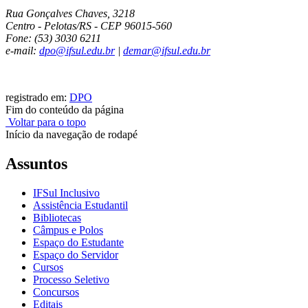
Rua Gonçalves Chaves, 3218
Centro - Pelotas/RS - CEP 96015-560
Fone: (53) 3030 6211
e-mail:
dpo@ifsul.edu.br
|
demar@ifsul.edu.br
registrado em:
DPO
Fim do conteúdo da página
Voltar para o topo
Início da navegação de rodapé
Assuntos
IFSul Inclusivo
Assistência Estudantil
Bibliotecas
Câmpus e Polos
Espaço do Estudante
Espaço do Servidor
Cursos
Processo Seletivo
Concursos
Editais