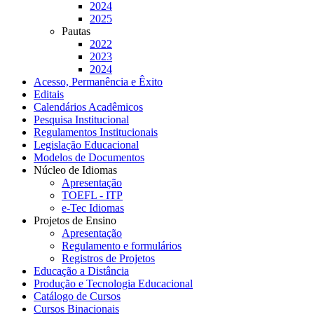
2024
2025
Pautas
2022
2023
2024
Acesso, Permanência e Êxito
Editais
Calendários Acadêmicos
Pesquisa Institucional
Regulamentos Institucionais
Legislação Educacional
Modelos de Documentos
Núcleo de Idiomas
Apresentação
TOEFL - ITP
e-Tec Idiomas
Projetos de Ensino
Apresentação
Regulamento e formulários
Registros de Projetos
Educação a Distância
Produção e Tecnologia Educacional
Catálogo de Cursos
Cursos Binacionais