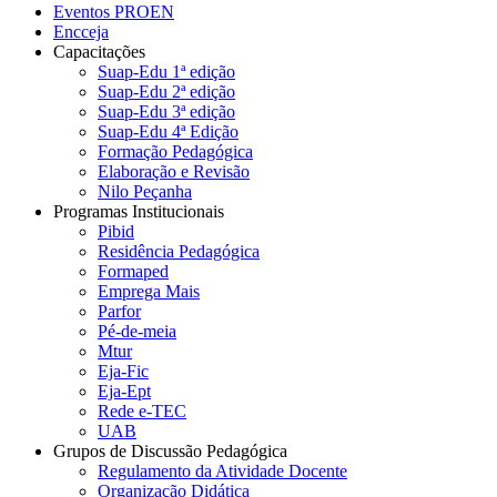
Eventos PROEN
Encceja
Capacitações
Suap-Edu 1ª edição
Suap-Edu 2ª edição
Suap-Edu 3ª edição
Suap-Edu 4ª Edição
Formação Pedagógica
Elaboração e Revisão
Nilo Peçanha
Programas Institucionais
Pibid
Residência Pedagógica
Formaped
Emprega Mais
Parfor
Pé-de-meia
Mtur
Eja-Fic
Eja-Ept
Rede e-TEC
UAB
Grupos de Discussão Pedagógica
Regulamento da Atividade Docente
Organização Didática