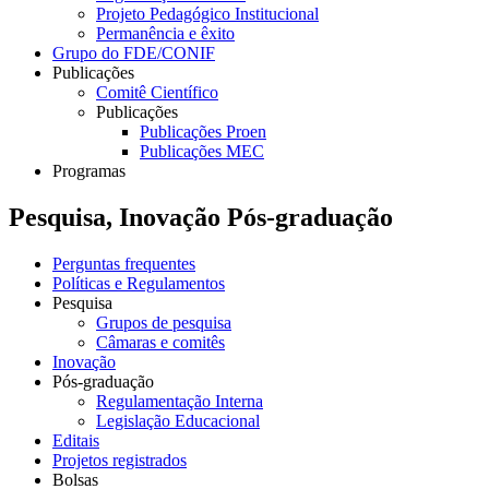
Projeto Pedagógico Institucional
Permanência e êxito
Grupo do FDE/CONIF
Publicações
Comitê Científico
Publicações
Publicações Proen
Publicações MEC
Programas
Pesquisa, Inovação Pós-graduação
Perguntas frequentes
Políticas e Regulamentos
Pesquisa
Grupos de pesquisa
Câmaras e comitês
Inovação
Pós-graduação
Regulamentação Interna
Legislação Educacional
Editais
Projetos registrados
Bolsas