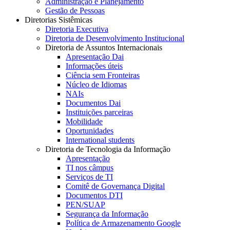
Administração e Planejamento
Gestão de Pessoas
Diretorias Sistêmicas
Diretoria Executiva
Diretoria de Desenvolvimento Institucional
Diretoria de Assuntos Internacionais
Apresentação Dai
Informações úteis
Ciência sem Fronteiras
Núcleo de Idiomas
NAIs
Documentos Dai
Instituições parceiras
Mobilidade
Oportunidades
International students
Diretoria de Tecnologia da Informação
Apresentação
TI nos câmpus
Serviços de TI
Comitê de Governança Digital
Documentos DTI
PEN/SUAP
Segurança da Informação
Política de Armazenamento Google