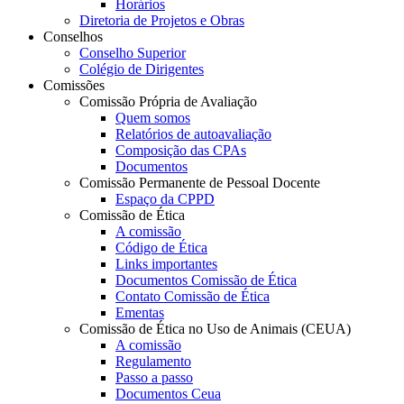
Horários
Diretoria de Projetos e Obras
Conselhos
Conselho Superior
Colégio de Dirigentes
Comissões
Comissão Própria de Avaliação
Quem somos
Relatórios de autoavaliação
Composição das CPAs
Documentos
Comissão Permanente de Pessoal Docente
Espaço da CPPD
Comissão de Ética
A comissão
Código de Ética
Links importantes
Documentos Comissão de Ética
Contato Comissão de Ética
Ementas
Comissão de Ética no Uso de Animais (CEUA)
A comissão
Regulamento
Passo a passo
Documentos Ceua