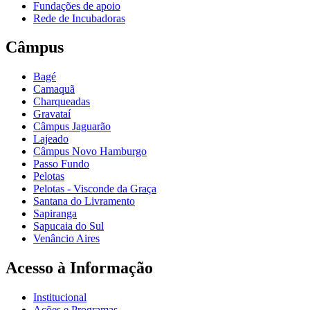
Fundações de apoio
Rede de Incubadoras
Câmpus
Bagé
Camaquã
Charqueadas
Gravataí
Câmpus Jaguarão
Lajeado
Câmpus Novo Hamburgo
Passo Fundo
Pelotas
Pelotas - Visconde da Graça
Santana do Livramento
Sapiranga
Sapucaia do Sul
Venâncio Aires
Acesso à Informação
Institucional
Ações e Programas