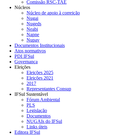
Comissão RSC-TAE
Núcleos
Núcleo de apoio à correição
Nugai
Nugeds
Neabi
Napne
Nupav
Documentos Institucionais
Atos normativos
PDI IFSul
Governança
Eleições
Eleições 2025
Eleições 2021
2017
Representantes Consup
IFSul Sustentável
Fórum Ambiental
PLS
Legislação
Documentos
NUGAIs do IFSul
Links úteis
Editora IFSul