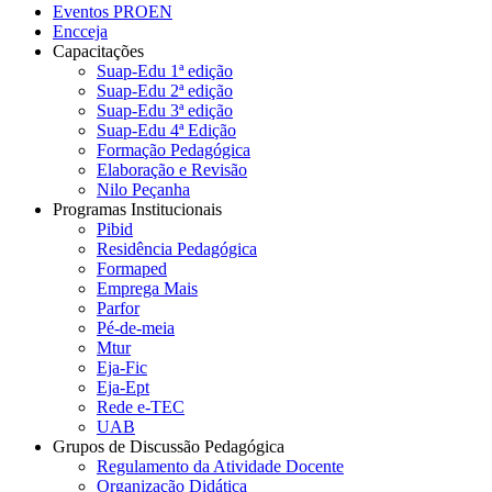
Eventos PROEN
Encceja
Capacitações
Suap-Edu 1ª edição
Suap-Edu 2ª edição
Suap-Edu 3ª edição
Suap-Edu 4ª Edição
Formação Pedagógica
Elaboração e Revisão
Nilo Peçanha
Programas Institucionais
Pibid
Residência Pedagógica
Formaped
Emprega Mais
Parfor
Pé-de-meia
Mtur
Eja-Fic
Eja-Ept
Rede e-TEC
UAB
Grupos de Discussão Pedagógica
Regulamento da Atividade Docente
Organização Didática