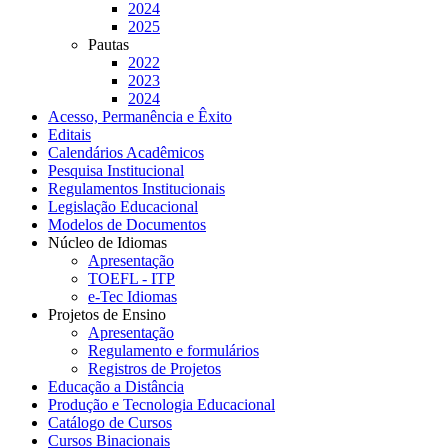
2024
2025
Pautas
2022
2023
2024
Acesso, Permanência e Êxito
Editais
Calendários Acadêmicos
Pesquisa Institucional
Regulamentos Institucionais
Legislação Educacional
Modelos de Documentos
Núcleo de Idiomas
Apresentação
TOEFL - ITP
e-Tec Idiomas
Projetos de Ensino
Apresentação
Regulamento e formulários
Registros de Projetos
Educação a Distância
Produção e Tecnologia Educacional
Catálogo de Cursos
Cursos Binacionais