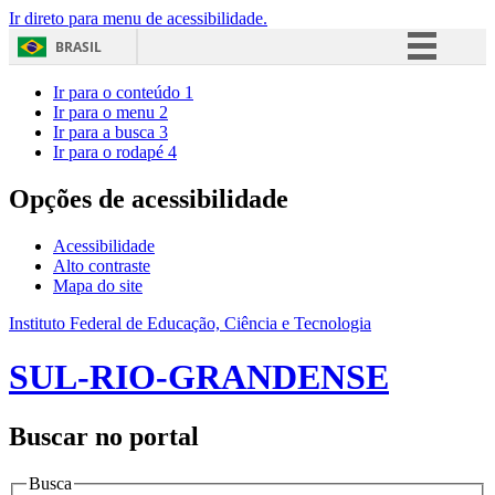
Ir direto para menu de acessibilidade.
BRASIL
Simplifique!
Ir para o conteúdo
1
Ir para o menu
2
Comunica BR
Ir para a busca
3
Ir para o rodapé
4
Participe
Acesso à informação
Opções de acessibilidade
Legislação
Acessibilidade
Canais
Alto contraste
Mapa do site
Instituto Federal de Educação, Ciência e Tecnologia
SUL-RIO-GRANDENSE
Buscar no portal
Busca