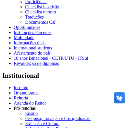
Proficiência
Checklist inscrição
Checklist retorno
Traduções
Documentos CsF
Oportunidades
Instituições Parceiras
Mobilidade
Informações úteis
International students
Afastamento do país
10 anos Binacional - CETP/UTU - IFSul
Revalidação de diplomas
Institucional
Instituto
Organograma
Reitoria
Agenda do Reitor
Pró-reitorias
Ensino
Pesquisa, Inovação e Pós-graduação
Extensão e Cultura