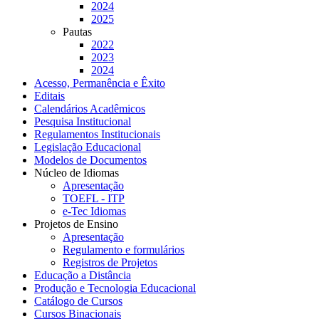
2024
2025
Pautas
2022
2023
2024
Acesso, Permanência e Êxito
Editais
Calendários Acadêmicos
Pesquisa Institucional
Regulamentos Institucionais
Legislação Educacional
Modelos de Documentos
Núcleo de Idiomas
Apresentação
TOEFL - ITP
e-Tec Idiomas
Projetos de Ensino
Apresentação
Regulamento e formulários
Registros de Projetos
Educação a Distância
Produção e Tecnologia Educacional
Catálogo de Cursos
Cursos Binacionais