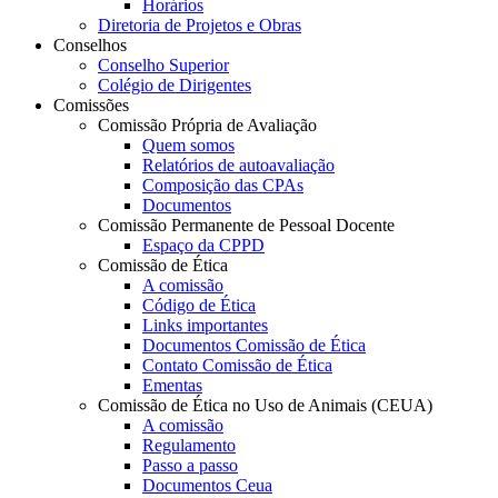
Horários
Diretoria de Projetos e Obras
Conselhos
Conselho Superior
Colégio de Dirigentes
Comissões
Comissão Própria de Avaliação
Quem somos
Relatórios de autoavaliação
Composição das CPAs
Documentos
Comissão Permanente de Pessoal Docente
Espaço da CPPD
Comissão de Ética
A comissão
Código de Ética
Links importantes
Documentos Comissão de Ética
Contato Comissão de Ética
Ementas
Comissão de Ética no Uso de Animais (CEUA)
A comissão
Regulamento
Passo a passo
Documentos Ceua