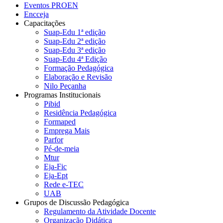
Eventos PROEN
Encceja
Capacitações
Suap-Edu 1ª edição
Suap-Edu 2ª edição
Suap-Edu 3ª edição
Suap-Edu 4ª Edição
Formação Pedagógica
Elaboração e Revisão
Nilo Peçanha
Programas Institucionais
Pibid
Residência Pedagógica
Formaped
Emprega Mais
Parfor
Pé-de-meia
Mtur
Eja-Fic
Eja-Ept
Rede e-TEC
UAB
Grupos de Discussão Pedagógica
Regulamento da Atividade Docente
Organização Didática