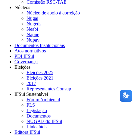
Comissão RSC-TAE
Núcleos
Núcleo de apoio à correição
Nugai
Nugeds
Neabi
Napne
Nupav
Documentos Institucionais
Atos normativos
PDI IFSul
Governança
Eleições
Eleições 2025
Eleições 2021
2017
Representantes Consup
IFSul Sustentável
Fórum Ambiental
PLS
Legislação
Documentos
NUGAIs do IFSul
Links úteis
Editora IFSul