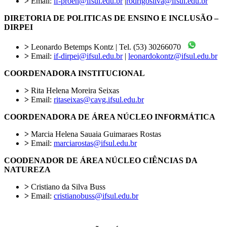
>
Email:
if-proen@ifsul.edu.br
|
rodrigosilva@ifsul.edu.br
DIRETORIA DE POLITICAS DE ENSINO E INCLUSÃO –
DIRPEI
>
Leonardo Betemps Kontz | Tel. (53) 30266070
>
Email:
if-dirpei@ifsul.edu.br
|
leonardokontz@ifsul.edu.br
COORDENADORA INSTITUCIONAL
>
Rita Helena Moreira Seixas
>
Email:
ritaseixas@cavg.ifsul.edu.br
COORDENADORA DE ÁREA NÚCLEO INFORMÁTICA
>
Marcia Helena Sauaia Guimaraes Rostas
>
Email:
marciarostas@ifsul.edu.br
COODENADOR DE ÁREA NÚCLEO CIÊNCIAS DA
NATUREZA
>
Cristiano da Silva Buss
>
Email:
cristianobuss@ifsul.edu.br