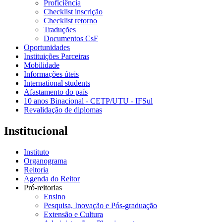
Proficiência
Checklist inscrição
Checklist retorno
Traduções
Documentos CsF
Oportunidades
Instituições Parceiras
Mobilidade
Informações úteis
International students
Afastamento do país
10 anos Binacional - CETP/UTU - IFSul
Revalidação de diplomas
Institucional
Instituto
Organograma
Reitoria
Agenda do Reitor
Pró-reitorias
Ensino
Pesquisa, Inovação e Pós-graduação
Extensão e Cultura