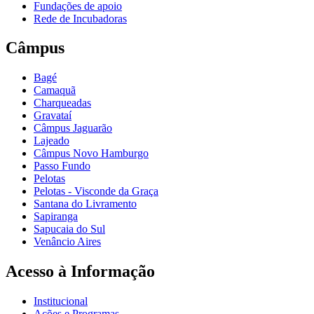
Fundações de apoio
Rede de Incubadoras
Câmpus
Bagé
Camaquã
Charqueadas
Gravataí
Câmpus Jaguarão
Lajeado
Câmpus Novo Hamburgo
Passo Fundo
Pelotas
Pelotas - Visconde da Graça
Santana do Livramento
Sapiranga
Sapucaia do Sul
Venâncio Aires
Acesso à Informação
Institucional
Ações e Programas