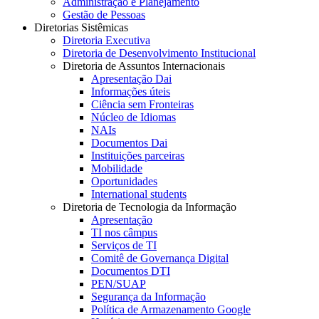
Administração e Planejamento
Gestão de Pessoas
Diretorias Sistêmicas
Diretoria Executiva
Diretoria de Desenvolvimento Institucional
Diretoria de Assuntos Internacionais
Apresentação Dai
Informações úteis
Ciência sem Fronteiras
Núcleo de Idiomas
NAIs
Documentos Dai
Instituições parceiras
Mobilidade
Oportunidades
International students
Diretoria de Tecnologia da Informação
Apresentação
TI nos câmpus
Serviços de TI
Comitê de Governança Digital
Documentos DTI
PEN/SUAP
Segurança da Informação
Política de Armazenamento Google