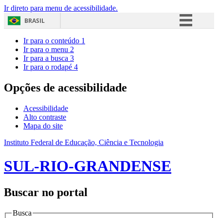
Ir direto para menu de acessibilidade.
BRASIL
Simplifique!
Ir para o conteúdo
1
Ir para o menu
2
Comunica BR
Ir para a busca
3
Ir para o rodapé
4
Participe
Acesso à informação
Opções de acessibilidade
Legislação
Acessibilidade
Canais
Alto contraste
Mapa do site
Instituto Federal de Educação, Ciência e Tecnologia
SUL-RIO-GRANDENSE
Buscar no portal
Busca