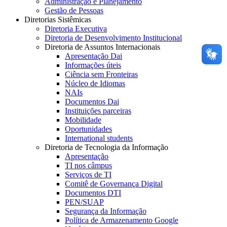
Administração e Planejamento
Gestão de Pessoas
Diretorias Sistêmicas
Diretoria Executiva
Diretoria de Desenvolvimento Institucional
Diretoria de Assuntos Internacionais
Apresentação Dai
Informações úteis
Ciência sem Fronteiras
Núcleo de Idiomas
NAIs
Documentos Dai
Instituições parceiras
Mobilidade
Oportunidades
International students
Diretoria de Tecnologia da Informação
Apresentação
TI nos câmpus
Serviços de TI
Comitê de Governança Digital
Documentos DTI
PEN/SUAP
Segurança da Informação
Política de Armazenamento Google