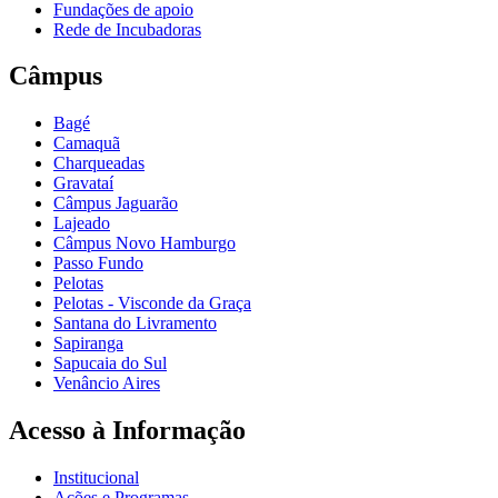
Fundações de apoio
Rede de Incubadoras
Câmpus
Bagé
Camaquã
Charqueadas
Gravataí
Câmpus Jaguarão
Lajeado
Câmpus Novo Hamburgo
Passo Fundo
Pelotas
Pelotas - Visconde da Graça
Santana do Livramento
Sapiranga
Sapucaia do Sul
Venâncio Aires
Acesso à Informação
Institucional
Ações e Programas