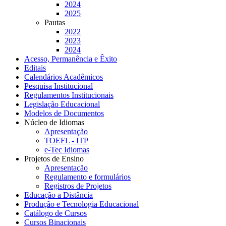
2024
2025
Pautas
2022
2023
2024
Acesso, Permanência e Êxito
Editais
Calendários Acadêmicos
Pesquisa Institucional
Regulamentos Institucionais
Legislação Educacional
Modelos de Documentos
Núcleo de Idiomas
Apresentação
TOEFL - ITP
e-Tec Idiomas
Projetos de Ensino
Apresentação
Regulamento e formulários
Registros de Projetos
Educação a Distância
Produção e Tecnologia Educacional
Catálogo de Cursos
Cursos Binacionais