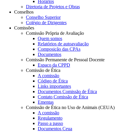
Horários
Diretoria de Projetos e Obras
Conselhos
Conselho Superior
Colégio de Dirigentes
Comissões
Comissão Própria de Avaliação
Quem somos
Relatórios de autoavaliação
Composição das CPAs
Documentos
Comissão Permanente de Pessoal Docente
Espaço da CPPD
Comissão de Ética
A comissão
Código de Ética
Links importantes
Documentos Comissão de Ética
Contato Comissão de Ética
Ementas
Comissão de Ética no Uso de Animais (CEUA)
A comissão
Regulamento
Passo a passo
Documentos Ceua