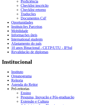
Proficiência
Checklist inscrição
Checklist retorno
Traduções
Documentos CsF
Oportunidades
Instituições Parceiras
Mobilidade
Informações úteis
International students
Afastamento do país
10 anos Binacional - CETP/UTU - IFSul
Revalidação de diplomas
Institucional
Instituto
Organograma
Reitoria
Agenda do Reitor
Pró-reitorias
Ensino
Pesquisa, Inovação e Pós-graduação
Extensão e Cultura