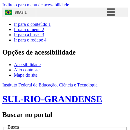
Ir direto para menu de acessibilidade.
BRASIL
Simplifique!
Ir para o conteúdo
1
Ir para o menu
2
Comunica BR
Ir para a busca
3
Ir para o rodapé
4
Participe
Acesso à informação
Opções de acessibilidade
Legislação
Acessibilidade
Canais
Alto contraste
Mapa do site
Instituto Federal de Educação, Ciência e Tecnologia
SUL-RIO-GRANDENSE
Buscar no portal
Busca