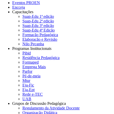
Eventos PROEN
Encceja
Capacitações
Suap-Edu 1ª edição
Suap-Edu 2ª edição
Suap-Edu 3ª edição
Suap-Edu 4ª Edição
Formação Pedagógica
Elaboração e Revisão
Nilo Peçanha
Programas Institucionais
Pibid
Residência Pedagógica
Formaped
Emprega Mais
Parfor
Pé-de-meia
Mtur
Eja-Fic
Eja-Ept
Rede e-TEC
UAB
Grupos de Discussão Pedagógica
Regulamento da Atividade Docente
Organização Didática