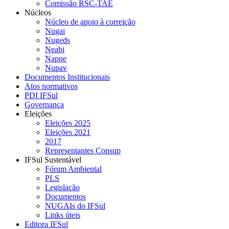
Comissão RSC-TAE
Núcleos
Núcleo de apoio à correição
Nugai
Nugeds
Neabi
Napne
Nupav
Documentos Institucionais
Atos normativos
PDI IFSul
Governança
Eleições
Eleições 2025
Eleições 2021
2017
Representantes Consup
IFSul Sustentável
Fórum Ambiental
PLS
Legislação
Documentos
NUGAIs do IFSul
Links úteis
Editora IFSul