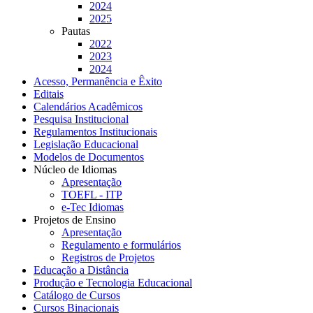
2024
2025
Pautas
2022
2023
2024
Acesso, Permanência e Êxito
Editais
Calendários Acadêmicos
Pesquisa Institucional
Regulamentos Institucionais
Legislação Educacional
Modelos de Documentos
Núcleo de Idiomas
Apresentação
TOEFL - ITP
e-Tec Idiomas
Projetos de Ensino
Apresentação
Regulamento e formulários
Registros de Projetos
Educação a Distância
Produção e Tecnologia Educacional
Catálogo de Cursos
Cursos Binacionais