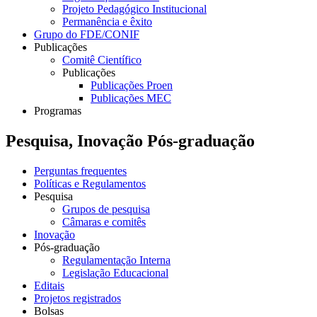
Projeto Pedagógico Institucional
Permanência e êxito
Grupo do FDE/CONIF
Publicações
Comitê Científico
Publicações
Publicações Proen
Publicações MEC
Programas
Pesquisa, Inovação Pós-graduação
Perguntas frequentes
Políticas e Regulamentos
Pesquisa
Grupos de pesquisa
Câmaras e comitês
Inovação
Pós-graduação
Regulamentação Interna
Legislação Educacional
Editais
Projetos registrados
Bolsas