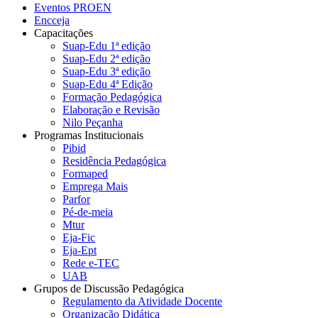
Eventos PROEN
Encceja
Capacitações
Suap-Edu 1ª edição
Suap-Edu 2ª edição
Suap-Edu 3ª edição
Suap-Edu 4ª Edição
Formação Pedagógica
Elaboração e Revisão
Nilo Peçanha
Programas Institucionais
Pibid
Residência Pedagógica
Formaped
Emprega Mais
Parfor
Pé-de-meia
Mtur
Eja-Fic
Eja-Ept
Rede e-TEC
UAB
Grupos de Discussão Pedagógica
Regulamento da Atividade Docente
Organização Didática