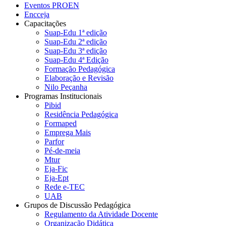
Eventos PROEN
Encceja
Capacitações
Suap-Edu 1ª edição
Suap-Edu 2ª edição
Suap-Edu 3ª edição
Suap-Edu 4ª Edição
Formação Pedagógica
Elaboração e Revisão
Nilo Peçanha
Programas Institucionais
Pibid
Residência Pedagógica
Formaped
Emprega Mais
Parfor
Pé-de-meia
Mtur
Eja-Fic
Eja-Ept
Rede e-TEC
UAB
Grupos de Discussão Pedagógica
Regulamento da Atividade Docente
Organização Didática