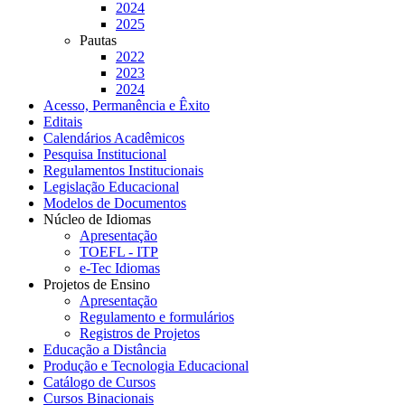
2024
2025
Pautas
2022
2023
2024
Acesso, Permanência e Êxito
Editais
Calendários Acadêmicos
Pesquisa Institucional
Regulamentos Institucionais
Legislação Educacional
Modelos de Documentos
Núcleo de Idiomas
Apresentação
TOEFL - ITP
e-Tec Idiomas
Projetos de Ensino
Apresentação
Regulamento e formulários
Registros de Projetos
Educação a Distância
Produção e Tecnologia Educacional
Catálogo de Cursos
Cursos Binacionais