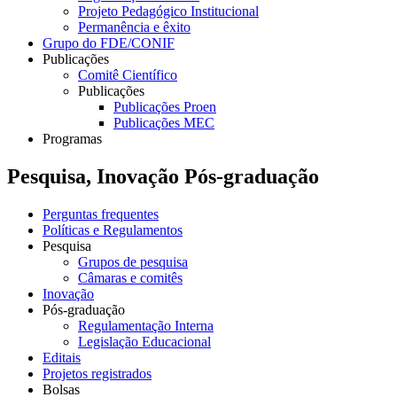
Projeto Pedagógico Institucional
Permanência e êxito
Grupo do FDE/CONIF
Publicações
Comitê Científico
Publicações
Publicações Proen
Publicações MEC
Programas
Pesquisa, Inovação Pós-graduação
Perguntas frequentes
Políticas e Regulamentos
Pesquisa
Grupos de pesquisa
Câmaras e comitês
Inovação
Pós-graduação
Regulamentação Interna
Legislação Educacional
Editais
Projetos registrados
Bolsas