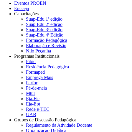
Eventos PROEN
Encceja
Capacitações
Suap-Edu 1ª edição
Suap-Edu 2ª edição
Suap-Edu 3ª edição
Suap-Edu 4ª Edição
Formação Pedagógica
Elaboração e Revisão
Nilo Peçanha
Programas Institucionais
Pibid
Residência Pedagógica
Formaped
Emprega Mais
Parfor
Pé-de-meia
Mtur
Eja-Fic
Eja-Ept
Rede e-TEC
UAB
Grupos de Discussão Pedagógica
Regulamento da Atividade Docente
Organização Didática