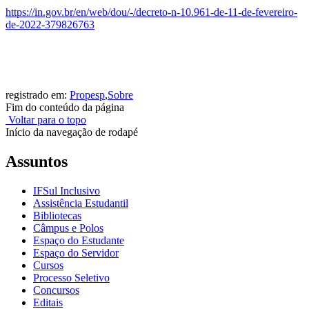
https://in.gov.br/en/web/dou/-/decreto-n-10.961-de-11-de-fevereiro-
de-2022-379826763
registrado em:
Propesp
,
Sobre
Fim do conteúdo da página
Voltar para o topo
Início da navegação de rodapé
Assuntos
IFSul Inclusivo
Assistência Estudantil
Bibliotecas
Câmpus e Polos
Espaço do Estudante
Espaço do Servidor
Cursos
Processo Seletivo
Concursos
Editais