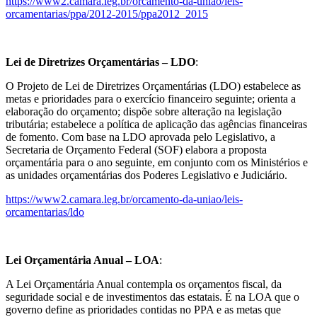
https://www2.camara.leg.br/orcamento-da-uniao/leis-
orcamentarias/ppa/2012-2015/ppa2012_2015
Lei de Diretrizes Orçamentárias – LDO
:
O Projeto de Lei de Diretrizes Orçamentárias (LDO) estabelece as
metas e prioridades para o exercício financeiro seguinte; orienta a
elaboração do orçamento; dispõe sobre alteração na legislação
tributária; estabelece a política de aplicação das agências financeiras
de fomento. Com base na LDO aprovada pelo Legislativo, a
Secretaria de Orçamento Federal (SOF) elabora a proposta
orçamentária para o ano seguinte, em conjunto com os Ministérios e
as unidades orçamentárias dos Poderes Legislativo e Judiciário.
https://www2.camara.leg.br/orcamento-da-uniao/leis-
orcamentarias/ldo
Lei Orçamentária Anual – LOA
:
A Lei Orçamentária Anual contempla os orçamentos fiscal, da
seguridade social e de investimentos das estatais. É na LOA que o
governo define as prioridades contidas no PPA e as metas que