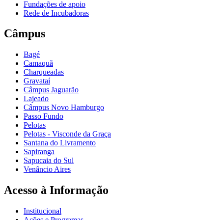
Fundações de apoio
Rede de Incubadoras
Câmpus
Bagé
Camaquã
Charqueadas
Gravataí
Câmpus Jaguarão
Lajeado
Câmpus Novo Hamburgo
Passo Fundo
Pelotas
Pelotas - Visconde da Graça
Santana do Livramento
Sapiranga
Sapucaia do Sul
Venâncio Aires
Acesso à Informação
Institucional
Ações e Programas