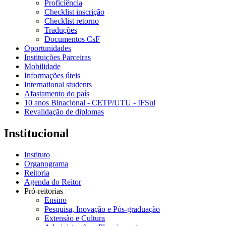
Proficiência
Checklist inscrição
Checklist retorno
Traduções
Documentos CsF
Oportunidades
Instituições Parceiras
Mobilidade
Informações úteis
International students
Afastamento do país
10 anos Binacional - CETP/UTU - IFSul
Revalidação de diplomas
Institucional
Instituto
Organograma
Reitoria
Agenda do Reitor
Pró-reitorias
Ensino
Pesquisa, Inovação e Pós-graduação
Extensão e Cultura