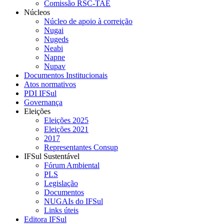
Comissão RSC-TAE
Núcleos
Núcleo de apoio à correição
Nugai
Nugeds
Neabi
Napne
Nupav
Documentos Institucionais
Atos normativos
PDI IFSul
Governança
Eleições
Eleições 2025
Eleições 2021
2017
Representantes Consup
IFSul Sustentável
Fórum Ambiental
PLS
Legislação
Documentos
NUGAIs do IFSul
Links úteis
Editora IFSul