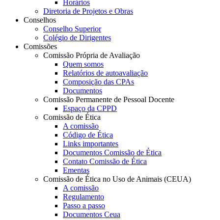
Horários
Diretoria de Projetos e Obras
Conselhos
Conselho Superior
Colégio de Dirigentes
Comissões
Comissão Própria de Avaliação
Quem somos
Relatórios de autoavaliação
Composição das CPAs
Documentos
Comissão Permanente de Pessoal Docente
Espaço da CPPD
Comissão de Ética
A comissão
Código de Ética
Links importantes
Documentos Comissão de Ética
Contato Comissão de Ética
Ementas
Comissão de Ética no Uso de Animais (CEUA)
A comissão
Regulamento
Passo a passo
Documentos Ceua