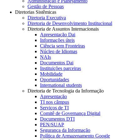
Administração e Planejamento
Gestão de Pessoas
Diretorias Sistêmicas
Diretoria Executiva
Diretoria de Desenvolvimento Institucional
Diretoria de Assuntos Internacionais
Apresentação Dai
Informações úteis
Ciência sem Fronteiras
Núcleo de Idiomas
NAIs
Documentos Dai
Instituições parceiras
Mobilidade
Oportunidades
International students
Diretoria de Tecnologia da Informação
Apresentação
TI nos câmpus
Serviços de TI
Comitê de Governança Digital
Documentos DTI
PEN/SUAP
Segurança da Informação
Política de Armazenamento Google