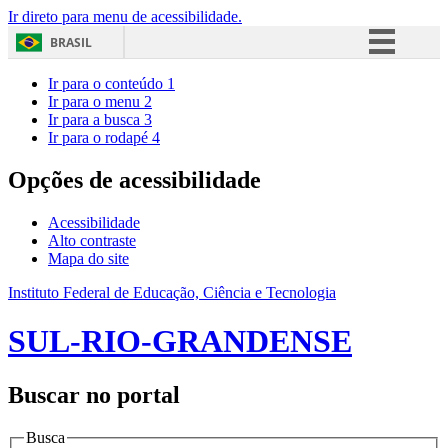
Ir direto para menu de acessibilidade.
BRASIL
Simplifique!
Ir para o conteúdo
1
Ir para o menu
2
Comunica BR
Ir para a busca
3
Ir para o rodapé
4
Participe
Acesso à informação
Opções de acessibilidade
Legislação
Acessibilidade
Canais
Alto contraste
Mapa do site
Instituto Federal de Educação, Ciência e Tecnologia
SUL-RIO-GRANDENSE
Buscar no portal
Busca