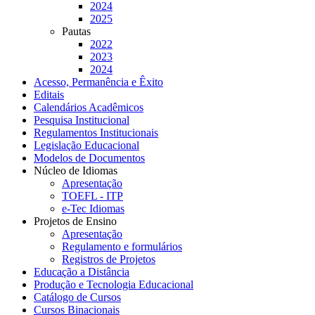
2024
2025
Pautas
2022
2023
2024
Acesso, Permanência e Êxito
Editais
Calendários Acadêmicos
Pesquisa Institucional
Regulamentos Institucionais
Legislação Educacional
Modelos de Documentos
Núcleo de Idiomas
Apresentação
TOEFL - ITP
e-Tec Idiomas
Projetos de Ensino
Apresentação
Regulamento e formulários
Registros de Projetos
Educação a Distância
Produção e Tecnologia Educacional
Catálogo de Cursos
Cursos Binacionais