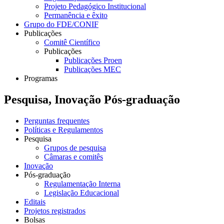
Projeto Pedagógico Institucional
Permanência e êxito
Grupo do FDE/CONIF
Publicações
Comitê Científico
Publicações
Publicações Proen
Publicações MEC
Programas
Pesquisa, Inovação Pós-graduação
Perguntas frequentes
Políticas e Regulamentos
Pesquisa
Grupos de pesquisa
Câmaras e comitês
Inovação
Pós-graduação
Regulamentação Interna
Legislação Educacional
Editais
Projetos registrados
Bolsas