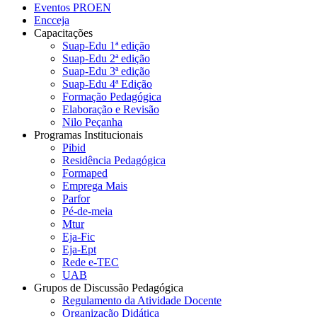
Eventos PROEN
Encceja
Capacitações
Suap-Edu 1ª edição
Suap-Edu 2ª edição
Suap-Edu 3ª edição
Suap-Edu 4ª Edição
Formação Pedagógica
Elaboração e Revisão
Nilo Peçanha
Programas Institucionais
Pibid
Residência Pedagógica
Formaped
Emprega Mais
Parfor
Pé-de-meia
Mtur
Eja-Fic
Eja-Ept
Rede e-TEC
UAB
Grupos de Discussão Pedagógica
Regulamento da Atividade Docente
Organização Didática