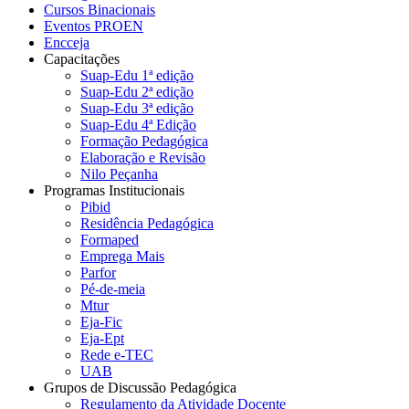
Cursos Binacionais
Eventos PROEN
Encceja
Capacitações
Suap-Edu 1ª edição
Suap-Edu 2ª edição
Suap-Edu 3ª edição
Suap-Edu 4ª Edição
Formação Pedagógica
Elaboração e Revisão
Nilo Peçanha
Programas Institucionais
Pibid
Residência Pedagógica
Formaped
Emprega Mais
Parfor
Pé-de-meia
Mtur
Eja-Fic
Eja-Ept
Rede e-TEC
UAB
Grupos de Discussão Pedagógica
Regulamento da Atividade Docente