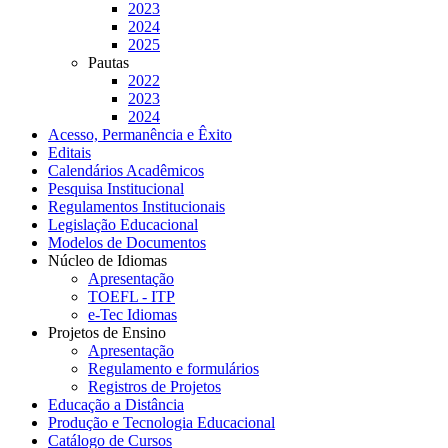
2023
2024
2025
Pautas
2022
2023
2024
Acesso, Permanência e Êxito
Editais
Calendários Acadêmicos
Pesquisa Institucional
Regulamentos Institucionais
Legislação Educacional
Modelos de Documentos
Núcleo de Idiomas
Apresentação
TOEFL - ITP
e-Tec Idiomas
Projetos de Ensino
Apresentação
Regulamento e formulários
Registros de Projetos
Educação a Distância
Produção e Tecnologia Educacional
Catálogo de Cursos