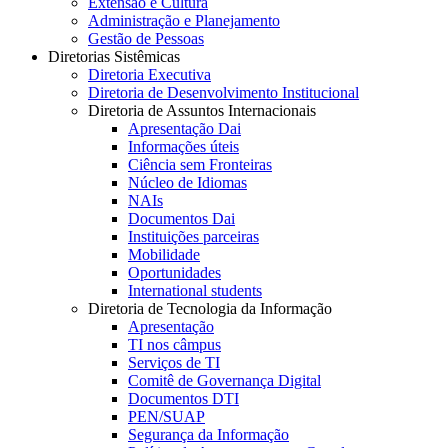
Extensão e Cultura
Administração e Planejamento
Gestão de Pessoas
Diretorias Sistêmicas
Diretoria Executiva
Diretoria de Desenvolvimento Institucional
Diretoria de Assuntos Internacionais
Apresentação Dai
Informações úteis
Ciência sem Fronteiras
Núcleo de Idiomas
NAIs
Documentos Dai
Instituições parceiras
Mobilidade
Oportunidades
International students
Diretoria de Tecnologia da Informação
Apresentação
TI nos câmpus
Serviços de TI
Comitê de Governança Digital
Documentos DTI
PEN/SUAP
Segurança da Informação