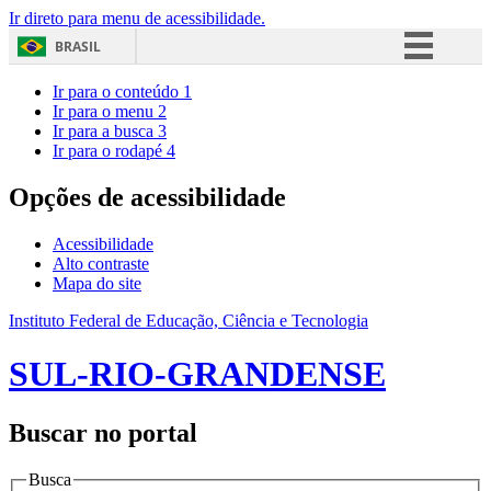
Ir direto para menu de acessibilidade.
BRASIL
Simplifique!
Ir para o conteúdo
1
Ir para o menu
2
Comunica BR
Ir para a busca
3
Ir para o rodapé
4
Participe
Acesso à informação
Opções de acessibilidade
Legislação
Acessibilidade
Canais
Alto contraste
Mapa do site
Instituto Federal de Educação, Ciência e Tecnologia
SUL-RIO-GRANDENSE
Buscar no portal
Busca