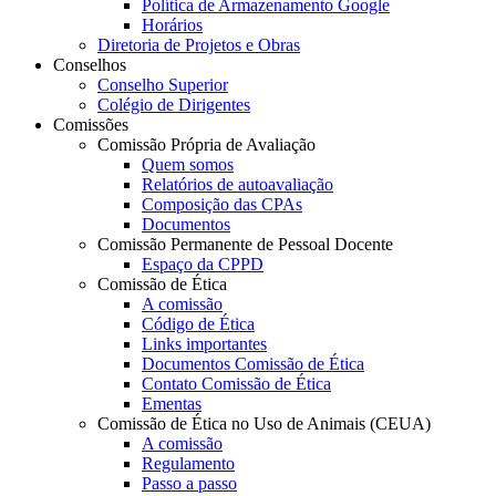
Política de Armazenamento Google
Horários
Diretoria de Projetos e Obras
Conselhos
Conselho Superior
Colégio de Dirigentes
Comissões
Comissão Própria de Avaliação
Quem somos
Relatórios de autoavaliação
Composição das CPAs
Documentos
Comissão Permanente de Pessoal Docente
Espaço da CPPD
Comissão de Ética
A comissão
Código de Ética
Links importantes
Documentos Comissão de Ética
Contato Comissão de Ética
Ementas
Comissão de Ética no Uso de Animais (CEUA)
A comissão
Regulamento
Passo a passo