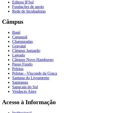
Editora IFSul
Fundações de apoio
Rede de Incubadoras
Câmpus
Bagé
Camaquã
Charqueadas
Gravataí
Câmpus Jaguarão
Lajeado
Câmpus Novo Hamburgo
Passo Fundo
Pelotas
Pelotas - Visconde da Graça
Santana do Livramento
Sapiranga
Sapucaia do Sul
Venâncio Aires
Acesso à Informação
Institucional