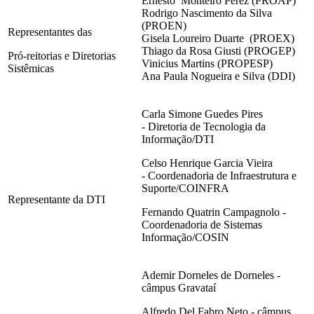
Ernesto Monteiro Perez (PROAP)
Rodrigo Nascimento da Silva
(PROEN)
Representantes das
Gisela Loureiro Duarte (PROEX)
Thiago da Rosa Giusti (PROGEP)
Pró-reitorias e Diretorias
Vinicius Martins (PROPESP)
Sistêmicas
Ana Paula Nogueira e Silva (DDI)
Carla Simone Guedes Pires
- Diretoria de Tecnologia da
Informação/DTI
Celso Henrique Garcia Vieira
- Coordenadoria de Infraestrutura e
Suporte/COINFRA
Representante da DTI
Fernando Quatrin Campagnolo -
Coordenadoria de Sistemas
Informação/COSIN
Ademir Dorneles de Dorneles -
câmpus Gravataí
Alfredo Del Fabro Neto - câmpus