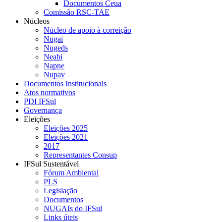
Documentos Ceua
Comissão RSC-TAE
Núcleos
Núcleo de apoio à correição
Nugai
Nugeds
Neabi
Napne
Nupav
Documentos Institucionais
Atos normativos
PDI IFSul
Governança
Eleições
Eleições 2025
Eleições 2021
2017
Representantes Consup
IFSul Sustentável
Fórum Ambiental
PLS
Legislação
Documentos
NUGAIs do IFSul
Links úteis