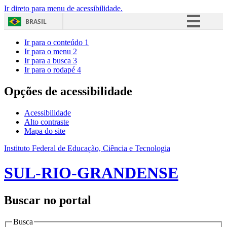
Ir direto para menu de acessibilidade.
BRASIL
Simplifique!
Ir para o conteúdo
1
Ir para o menu
2
Comunica BR
Ir para a busca
3
Ir para o rodapé
4
Participe
Acesso à informação
Opções de acessibilidade
Legislação
Acessibilidade
Canais
Alto contraste
Mapa do site
Instituto Federal de Educação, Ciência e Tecnologia
SUL-RIO-GRANDENSE
Buscar no portal
Busca