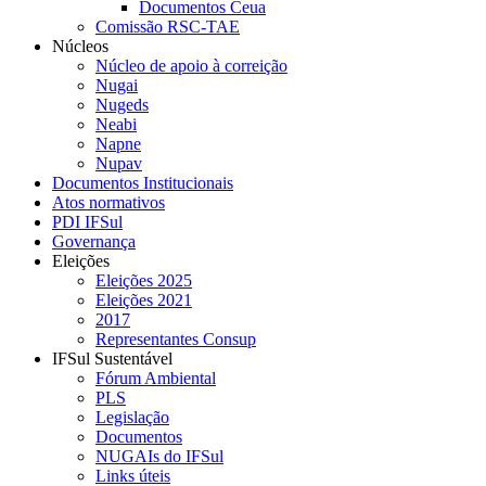
Documentos Ceua
Comissão RSC-TAE
Núcleos
Núcleo de apoio à correição
Nugai
Nugeds
Neabi
Napne
Nupav
Documentos Institucionais
Atos normativos
PDI IFSul
Governança
Eleições
Eleições 2025
Eleições 2021
2017
Representantes Consup
IFSul Sustentável
Fórum Ambiental
PLS
Legislação
Documentos
NUGAIs do IFSul
Links úteis