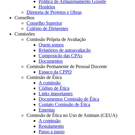
Política de Armazenamento Google
Horários
Diretoria de Projetos e Obras
Conselhos
Conselho Superior
Colégio de Dirigentes
Comissões
Comissão Própria de Avaliação
Quem somos
Relatórios de autoavaliação
Composição das CPAs
Documentos
Comissão Permanente de Pessoal Docente
Espaço da CPPD
Comissão de Ética
A comissão
Código de Ética
Links importantes
Documentos Comissão de Ética
Contato Comissão de Ética
Ementas
Comissão de Ética no Uso de Animais (CEUA)
A comissão
Regulamento
Passo a passo