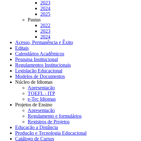
2023
2024
2025
Pautas
2022
2023
2024
Acesso, Permanência e Êxito
Editais
Calendários Acadêmicos
Pesquisa Institucional
Regulamentos Institucionais
Legislação Educacional
Modelos de Documentos
Núcleo de Idiomas
Apresentação
TOEFL - ITP
e-Tec Idiomas
Projetos de Ensino
Apresentação
Regulamento e formulários
Registros de Projetos
Educação a Distância
Produção e Tecnologia Educacional
Catálogo de Cursos