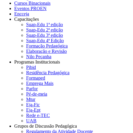
Cursos Binacionais
Eventos PROEN
Encceja
Capacitações
Suap-Edu 1ª edição
Suap-Edu 2ª edição
Suap-Edu 3ª edição
Suap-Edu 4ª Edição
Formação Pedagógica
Elaboração e Revisão
Nilo Peçanha
Programas Institucionais
Pibid
Residência Pedagógica
Formaped
Emprega Mais
Parfor
Pé-de-meia
Mtur
Eja-Fic
Eja-Ept
Rede e-TEC
UAB
Grupos de Discussão Pedagógica
Regulamento da Atividade Docente