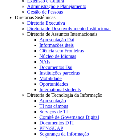
Extensão e Cultura
Administração e Planejamento
Gestão de Pessoas
Diretorias Sistêmicas
Diretoria Executiva
Diretoria de Desenvolvimento Institucional
Diretoria de Assuntos Internacionais
Apresentação Dai
Informações úteis
Ciência sem Fronteiras
Núcleo de Idiomas
NAIs
Documentos Dai
Instituições parceiras
Mobilidade
Oportunidades
International students
Diretoria de Tecnologia da Informação
Apresentação
TI nos câmpus
Serviços de TI
Comitê de Governança Digital
Documentos DTI
PEN/SUAP
Segurança da Informação