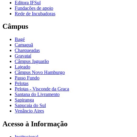
Editora IFSul
Fundações de apoio
Rede de Incubadoras
Câmpus
Bagé
Camaquã
Charqueadas
Gravataí
Câmpus Jaguarão
Lajeado
Câmpus Novo Hamburgo
Passo Fundo
Pelotas
Pelotas - Visconde da Graça
Santana do Livramento
Sapiranga
Sapucaia do Sul
Venâncio Aires
Acesso à Informação
Institucional